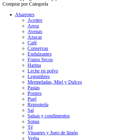
Comprar por Categoría
Abarrotes
Aceites
Arroz
Avenas
Azucar
Café
Conservas
Endulzantes
Frutos Secos
Harina
Leche en polvo
Legumbres
Mermeladas, Miel y Dulces
Pastas
Postres
Puré
Repostería
Sal
Salsas y condimentos
Sopas
Té
Vinagres y Jugo de limón
Yerba