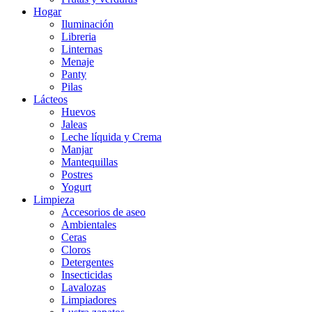
Hogar
Iluminación
Libreria
Linternas
Menaje
Panty
Pilas
Lácteos
Huevos
Jaleas
Leche líquida y Crema
Manjar
Mantequillas
Postres
Yogurt
Limpieza
Accesorios de aseo
Ambientales
Ceras
Cloros
Detergentes
Insecticidas
Lavalozas
Limpiadores