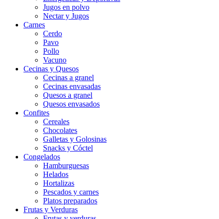
Jugos en polvo
Nectar y Jugos
Carnes
Cerdo
Pavo
Pollo
Vacuno
Cecinas y Quesos
Cecinas a granel
Cecinas envasadas
Quesos a granel
Quesos envasados
Confites
Cereales
Chocolates
Galletas y Golosinas
Snacks y Cóctel
Congelados
Hamburguesas
Helados
Hortalizas
Pescados y carnes
Platos preparados
Frutas y Verduras
Frutas y verduras