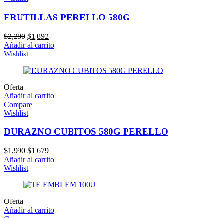
FRUTILLAS PERELLO 580G
El
El
$
2,280
$
1,892
precio
precio
Añadir al carrito
original
actual
Wishlist
era:
es:
$2,280.
$1,892.
Oferta
Añadir al carrito
Compare
Wishlist
DURAZNO CUBITOS 580G PERELLO
El
El
$
1,990
$
1,679
precio
precio
Añadir al carrito
original
actual
Wishlist
era:
es:
$1,990.
$1,679.
Oferta
Añadir al carrito