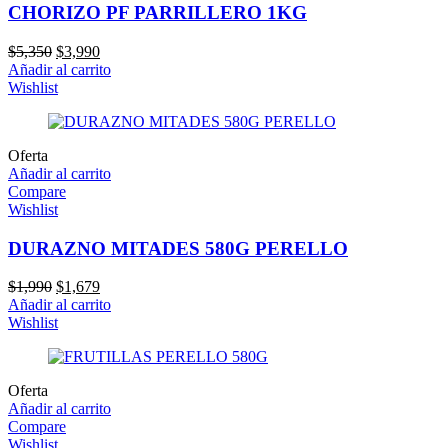
CHORIZO PF PARRILLERO 1KG
El
El
$
5,350
$
3,990
precio
precio
Añadir al carrito
original
actual
Wishlist
era:
es:
$5,350.
$3,990.
Oferta
Añadir al carrito
Compare
Wishlist
DURAZNO MITADES 580G PERELLO
El
El
$
1,990
$
1,679
precio
precio
Añadir al carrito
original
actual
Wishlist
era:
es:
$1,990.
$1,679.
Oferta
Añadir al carrito
Compare
Wishlist