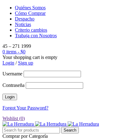
Quiénes Somos
Cómo Comprar
Despacho
Noticias
Criterio cambios
Trabaja con Nosotros
45 – 271 1999
0 items
-
$
0
Your shopping cart is empty
Login
/
Sign up
Username
Contraseña
Forgot Your Password?
Wishlist (
0
)
Comprar por Categoría