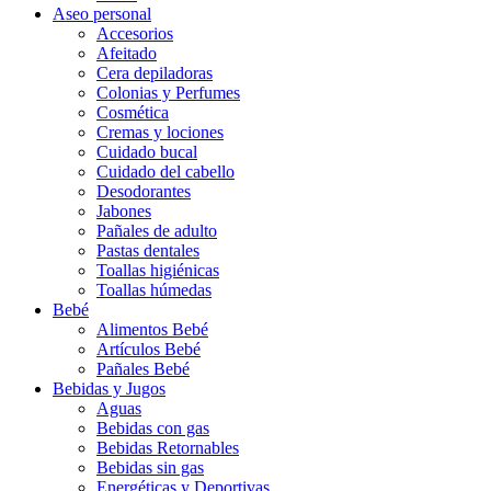
Aseo personal
Accesorios
Afeitado
Cera depiladoras
Colonias y Perfumes
Cosmética
Cremas y lociones
Cuidado bucal
Cuidado del cabello
Desodorantes
Jabones
Pañales de adulto
Pastas dentales
Toallas higiénicas
Toallas húmedas
Bebé
Alimentos Bebé
Artículos Bebé
Pañales Bebé
Bebidas y Jugos
Aguas
Bebidas con gas
Bebidas Retornables
Bebidas sin gas
Energéticas y Deportivas