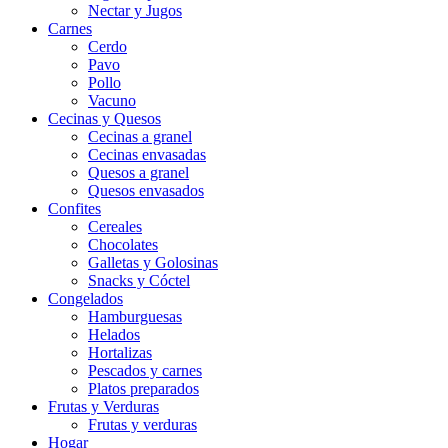
Nectar y Jugos
Carnes
Cerdo
Pavo
Pollo
Vacuno
Cecinas y Quesos
Cecinas a granel
Cecinas envasadas
Quesos a granel
Quesos envasados
Confites
Cereales
Chocolates
Galletas y Golosinas
Snacks y Cóctel
Congelados
Hamburguesas
Helados
Hortalizas
Pescados y carnes
Platos preparados
Frutas y Verduras
Frutas y verduras
Hogar