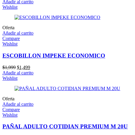
precio
precio
Añadir al carrito
original
actual
Wishlist
era:
es:
$29,520.
$25,910.
Oferta
Añadir al carrito
Compare
Wishlist
ESCOBILLON IMPEKE ECONOMICO
El
El
$
1,999
$
1,499
precio
precio
Añadir al carrito
original
actual
Wishlist
era:
es:
$1,999.
$1,499.
Oferta
Añadir al carrito
Compare
Wishlist
PAÑAL ADULTO COTIDIAN PREMIUM M 20U