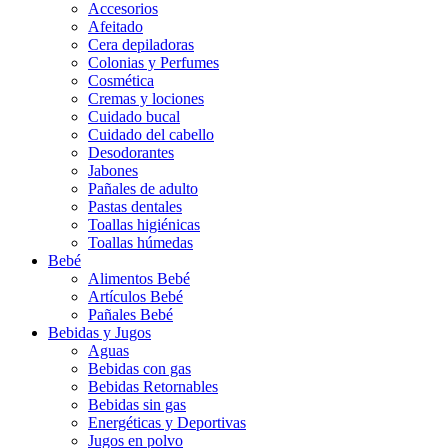
Accesorios
Afeitado
Cera depiladoras
Colonias y Perfumes
Cosmética
Cremas y lociones
Cuidado bucal
Cuidado del cabello
Desodorantes
Jabones
Pañales de adulto
Pastas dentales
Toallas higiénicas
Toallas húmedas
Bebé
Alimentos Bebé
Artículos Bebé
Pañales Bebé
Bebidas y Jugos
Aguas
Bebidas con gas
Bebidas Retornables
Bebidas sin gas
Energéticas y Deportivas
Jugos en polvo