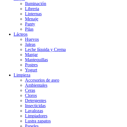
Iluminación
Libreria
Linternas
Menaje
Panty
Pilas
Lácteos
Huevos
Jaleas
Leche líquida y Crema
Manjar
Mantequillas
Postres
Yogurt
Limpieza
Accesorios de aseo
Ambientales
Ceras
Cloros
Detergentes
Insecticidas
Lavalozas
Limpiadores
Lustra zapatos
Papeles