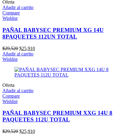
Oferta
Añadir al carrito
Compare
Wishlist
PAÑAL BABYSEC PREMIUM XG 14U
8PAQUETES 112UN TOTAL
El
El
$
29,520
$
25,910
precio
precio
Añadir al carrito
original
actual
Wishlist
era:
es:
$29,520.
$25,910.
Oferta
Añadir al carrito
Compare
Wishlist
PAÑAL BABYSEC PREMIUM XXG 14U 8
PAQUETES 112U TOTAL
El
El
$
29,520
$
25,910