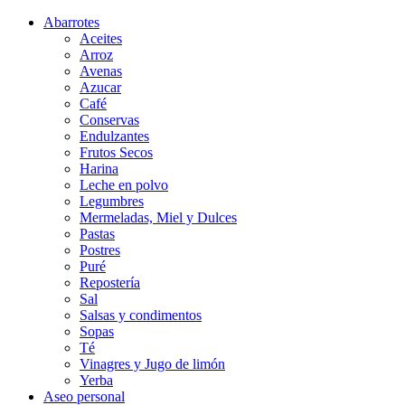
Abarrotes
Aceites
Arroz
Avenas
Azucar
Café
Conservas
Endulzantes
Frutos Secos
Harina
Leche en polvo
Legumbres
Mermeladas, Miel y Dulces
Pastas
Postres
Puré
Repostería
Sal
Salsas y condimentos
Sopas
Té
Vinagres y Jugo de limón
Yerba
Aseo personal