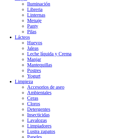
Iluminación
Libreria
Linternas
Menaje
Panty
Pilas
Lácteos
Huevos
Jaleas
Leche líquida y Crema
Manjar
Mantequillas
Postres
Yogurt
Limpieza
Accesorios de aseo
Ambientales
Ceras
Cloros
Detergentes
Insecticidas
Lavalozas
Limpiadores
Lustra zapatos
Papeles