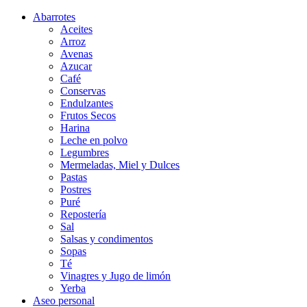
Abarrotes
Aceites
Arroz
Avenas
Azucar
Café
Conservas
Endulzantes
Frutos Secos
Harina
Leche en polvo
Legumbres
Mermeladas, Miel y Dulces
Pastas
Postres
Puré
Repostería
Sal
Salsas y condimentos
Sopas
Té
Vinagres y Jugo de limón
Yerba
Aseo personal