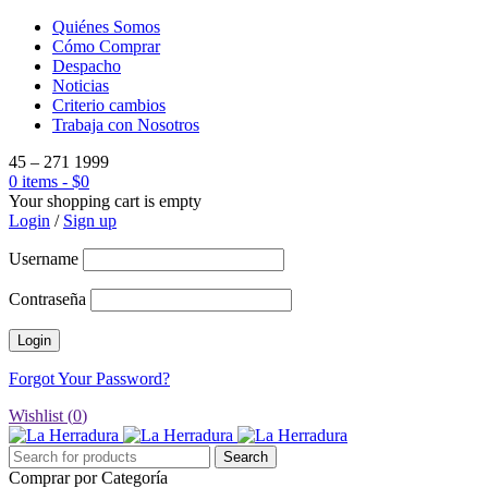
Quiénes Somos
Cómo Comprar
Despacho
Noticias
Criterio cambios
Trabaja con Nosotros
45 – 271 1999
0 items
-
$
0
Your shopping cart is empty
Login
/
Sign up
Username
Contraseña
Forgot Your Password?
Wishlist (
0
)
Comprar por Categoría