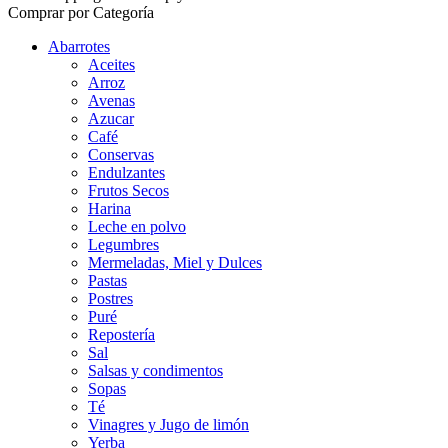
Comprar por Categoría
Abarrotes
Aceites
Arroz
Avenas
Azucar
Café
Conservas
Endulzantes
Frutos Secos
Harina
Leche en polvo
Legumbres
Mermeladas, Miel y Dulces
Pastas
Postres
Puré
Repostería
Sal
Salsas y condimentos
Sopas
Té
Vinagres y Jugo de limón
Yerba