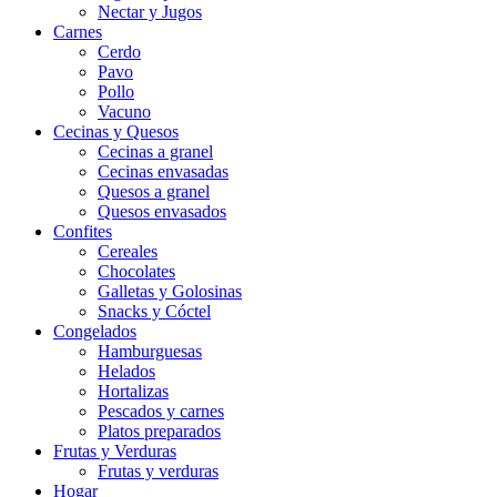
Nectar y Jugos
Carnes
Cerdo
Pavo
Pollo
Vacuno
Cecinas y Quesos
Cecinas a granel
Cecinas envasadas
Quesos a granel
Quesos envasados
Confites
Cereales
Chocolates
Galletas y Golosinas
Snacks y Cóctel
Congelados
Hamburguesas
Helados
Hortalizas
Pescados y carnes
Platos preparados
Frutas y Verduras
Frutas y verduras
Hogar