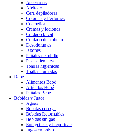
Accesorios
Afeitado
Cera depiladoras
Colonias y Perfumes
Cosmética
Cremas y lociones
Cuidado bucal
Cuidado del cabello
Desodorantes
Jabones
Pañales de adulto
Pastas dentales
Toallas higiénicas
Toallas húmedas
Bebé
Alimentos Bebé
Artículos Bebé
Pañales Bebé
Bebidas y Jugos
Aguas
Bebidas con gas
Bebidas Retornables
Bebidas sin gas
Energéticas y Deportivas
Jugos en polvo