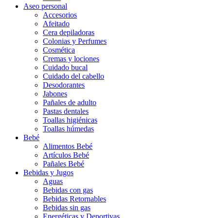
Aseo personal
Accesorios
Afeitado
Cera depiladoras
Colonias y Perfumes
Cosmética
Cremas y lociones
Cuidado bucal
Cuidado del cabello
Desodorantes
Jabones
Pañales de adulto
Pastas dentales
Toallas higiénicas
Toallas húmedas
Bebé
Alimentos Bebé
Artículos Bebé
Pañales Bebé
Bebidas y Jugos
Aguas
Bebidas con gas
Bebidas Retornables
Bebidas sin gas
Energéticas y Deportivas