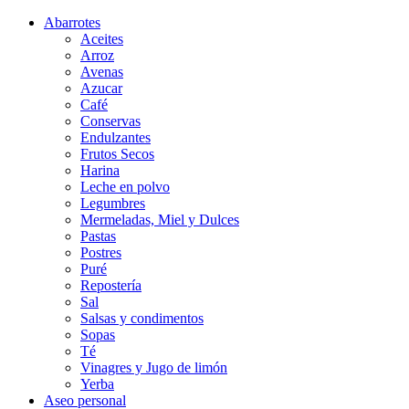
Abarrotes
Aceites
Arroz
Avenas
Azucar
Café
Conservas
Endulzantes
Frutos Secos
Harina
Leche en polvo
Legumbres
Mermeladas, Miel y Dulces
Pastas
Postres
Puré
Repostería
Sal
Salsas y condimentos
Sopas
Té
Vinagres y Jugo de limón
Yerba
Aseo personal