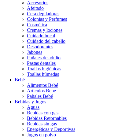
Accesorios
Afeitado
Cera depiladoras
Colonias y Perfumes
Cosmética
Cremas y lociones
Cuidado bucal
Cuidado del cabello
Desodorantes
Jabones
Pañales de adulto
Pastas dentales
Toallas higiénicas
Toallas húmedas
Bebé
Alimentos Bebé
Artículos Bebé
Pañales Bebé
Bebidas y Jugos
Aguas
Bebidas con gas
Bebidas Retornables
Bebidas sin gas
Energéticas y Deportivas
Jugos en polvo