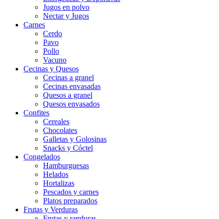
Jugos en polvo
Nectar y Jugos
Carnes
Cerdo
Pavo
Pollo
Vacuno
Cecinas y Quesos
Cecinas a granel
Cecinas envasadas
Quesos a granel
Quesos envasados
Confites
Cereales
Chocolates
Galletas y Golosinas
Snacks y Cóctel
Congelados
Hamburguesas
Helados
Hortalizas
Pescados y carnes
Platos preparados
Frutas y Verduras
Frutas y verduras