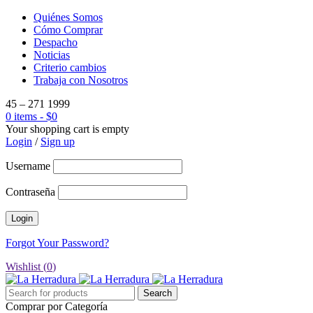
Quiénes Somos
Cómo Comprar
Despacho
Noticias
Criterio cambios
Trabaja con Nosotros
45 – 271 1999
0 items
-
$
0
Your shopping cart is empty
Login
/
Sign up
Username
Contraseña
Forgot Your Password?
Wishlist (
0
)
Comprar por Categoría