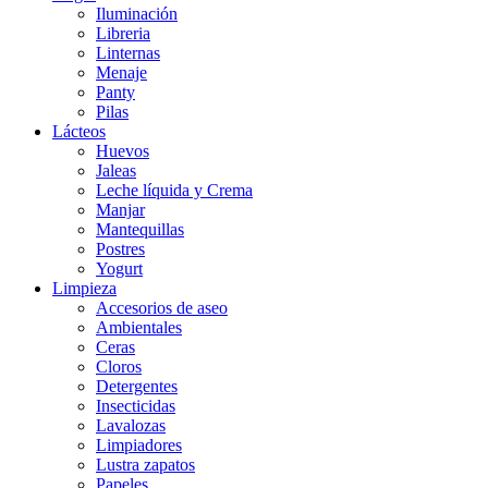
Iluminación
Libreria
Linternas
Menaje
Panty
Pilas
Lácteos
Huevos
Jaleas
Leche líquida y Crema
Manjar
Mantequillas
Postres
Yogurt
Limpieza
Accesorios de aseo
Ambientales
Ceras
Cloros
Detergentes
Insecticidas
Lavalozas
Limpiadores
Lustra zapatos
Papeles