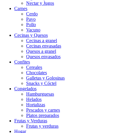
Nectar y Jugos
Carnes
Cerdo
Pavo
Pollo
Vacuno
Cecinas y Quesos
Cecinas a granel
Cecinas envasadas
Quesos a granel
Quesos envasados
Confites
Cereales
Chocolates
Galletas y Golosinas
Snacks y Cóctel
Congelados
Hamburguesas
Helados
Hortalizas
Pescados y carnes
Platos preparados
Frutas y Verduras
Frutas y verduras
Hogar