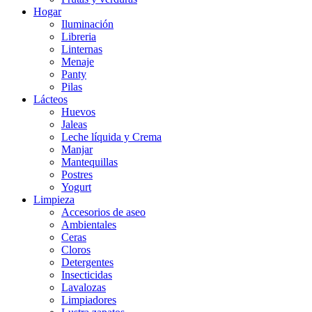
Hogar
Iluminación
Libreria
Linternas
Menaje
Panty
Pilas
Lácteos
Huevos
Jaleas
Leche líquida y Crema
Manjar
Mantequillas
Postres
Yogurt
Limpieza
Accesorios de aseo
Ambientales
Ceras
Cloros
Detergentes
Insecticidas
Lavalozas
Limpiadores