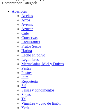
Comprar por Categoría
Abarrotes
Aceites
Arroz
Avenas
Azucar
Café
Conservas
Endulzantes
Frutos Secos
Harina
Leche en polvo
Legumbres
Mermeladas, Miel y Dulces
Pastas
Postres
Puré
Repostería
Sal
Salsas y condimentos
Sopas
Té
Vinagres y Jugo de limón
Yerba