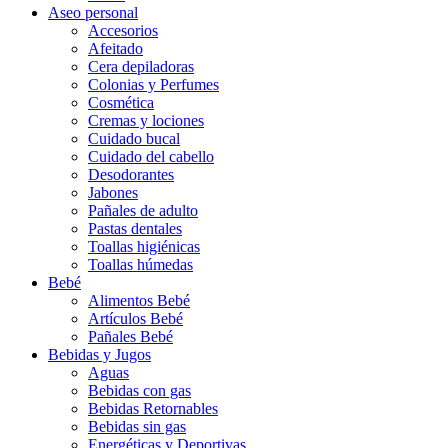
Aseo personal
Accesorios
Afeitado
Cera depiladoras
Colonias y Perfumes
Cosmética
Cremas y lociones
Cuidado bucal
Cuidado del cabello
Desodorantes
Jabones
Pañales de adulto
Pastas dentales
Toallas higiénicas
Toallas húmedas
Bebé
Alimentos Bebé
Artículos Bebé
Pañales Bebé
Bebidas y Jugos
Aguas
Bebidas con gas
Bebidas Retornables
Bebidas sin gas
Energéticas y Deportivas