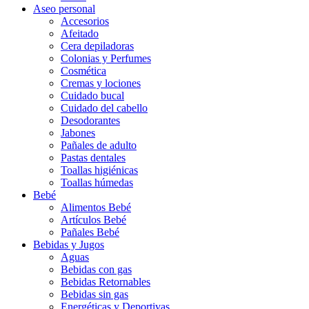
Aseo personal
Accesorios
Afeitado
Cera depiladoras
Colonias y Perfumes
Cosmética
Cremas y lociones
Cuidado bucal
Cuidado del cabello
Desodorantes
Jabones
Pañales de adulto
Pastas dentales
Toallas higiénicas
Toallas húmedas
Bebé
Alimentos Bebé
Artículos Bebé
Pañales Bebé
Bebidas y Jugos
Aguas
Bebidas con gas
Bebidas Retornables
Bebidas sin gas
Energéticas y Deportivas