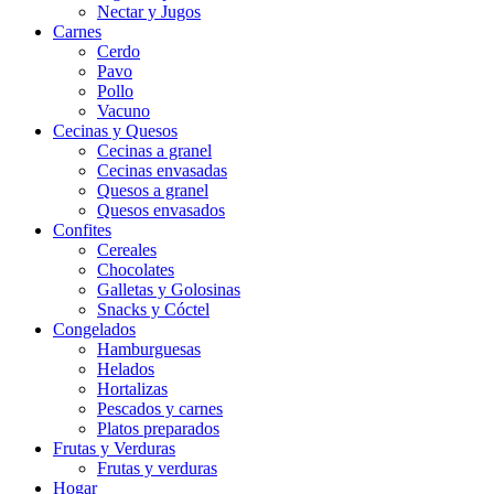
Nectar y Jugos
Carnes
Cerdo
Pavo
Pollo
Vacuno
Cecinas y Quesos
Cecinas a granel
Cecinas envasadas
Quesos a granel
Quesos envasados
Confites
Cereales
Chocolates
Galletas y Golosinas
Snacks y Cóctel
Congelados
Hamburguesas
Helados
Hortalizas
Pescados y carnes
Platos preparados
Frutas y Verduras
Frutas y verduras
Hogar