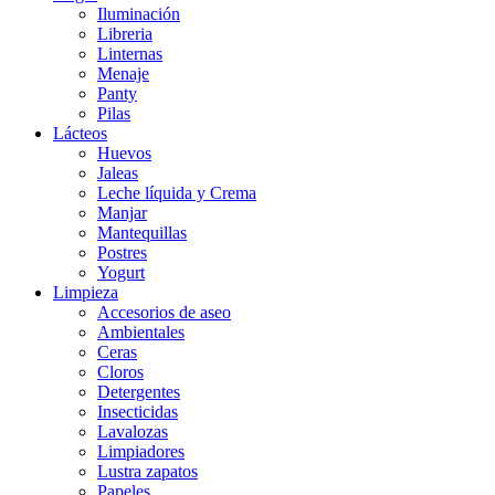
Iluminación
Libreria
Linternas
Menaje
Panty
Pilas
Lácteos
Huevos
Jaleas
Leche líquida y Crema
Manjar
Mantequillas
Postres
Yogurt
Limpieza
Accesorios de aseo
Ambientales
Ceras
Cloros
Detergentes
Insecticidas
Lavalozas
Limpiadores
Lustra zapatos
Papeles