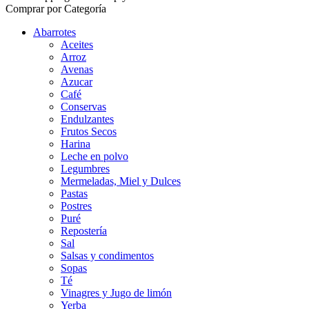
Comprar por Categoría
Abarrotes
Aceites
Arroz
Avenas
Azucar
Café
Conservas
Endulzantes
Frutos Secos
Harina
Leche en polvo
Legumbres
Mermeladas, Miel y Dulces
Pastas
Postres
Puré
Repostería
Sal
Salsas y condimentos
Sopas
Té
Vinagres y Jugo de limón
Yerba