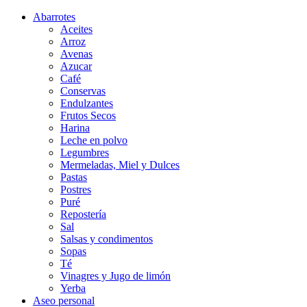
Abarrotes
Aceites
Arroz
Avenas
Azucar
Café
Conservas
Endulzantes
Frutos Secos
Harina
Leche en polvo
Legumbres
Mermeladas, Miel y Dulces
Pastas
Postres
Puré
Repostería
Sal
Salsas y condimentos
Sopas
Té
Vinagres y Jugo de limón
Yerba
Aseo personal