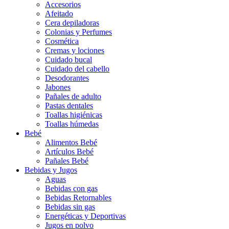
Accesorios
Afeitado
Cera depiladoras
Colonias y Perfumes
Cosmética
Cremas y lociones
Cuidado bucal
Cuidado del cabello
Desodorantes
Jabones
Pañales de adulto
Pastas dentales
Toallas higiénicas
Toallas húmedas
Bebé
Alimentos Bebé
Artículos Bebé
Pañales Bebé
Bebidas y Jugos
Aguas
Bebidas con gas
Bebidas Retornables
Bebidas sin gas
Energéticas y Deportivas
Jugos en polvo