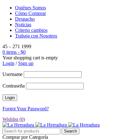
Quiénes Somos
Cómo Comprar
Despacho
Noticias
Criterio cambios
Trabaja con Nosotros
45 – 271 1999
0 items
-
$
0
Your shopping cart is empty
Login
/
Sign up
Username
Contraseña
Forgot Your Password?
Wishlist (
0
)
Comprar por Categoría