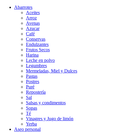
Abarrotes
Aceites
Arroz
Avenas
Azucar
Café
Conservas
Endulzantes
Frutos Secos
Harina
Leche en polvo
Legumbres
Mermeladas, Miel y Dulces
Pastas
Postres
Puré
Repostería
Sal
Salsas y condimentos
Sopas
Té
Vinagres y Jugo de limón
Yerba
Aseo personal