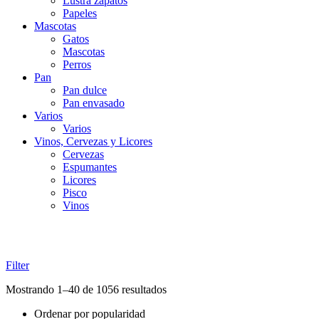
Lustra zapatos
Papeles
Mascotas
Gatos
Mascotas
Perros
Pan
Pan dulce
Pan envasado
Varios
Varios
Vinos, Cervezas y Licores
Cervezas
Espumantes
Licores
Pisco
Vinos
Filter
Ordenado
Mostrando 1–40 de 1056 resultados
por
Ordenar por popularidad
popularidad