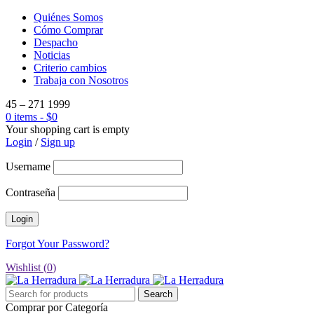
Quiénes Somos
Cómo Comprar
Despacho
Noticias
Criterio cambios
Trabaja con Nosotros
45 – 271 1999
0 items
-
$
0
Your shopping cart is empty
Login
/
Sign up
Username
Contraseña
Forgot Your Password?
Wishlist (
0
)
Comprar por Categoría