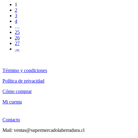
1
2
3
4
…
25
26
27
→
Término y condiciones
Política de privacidad
Cómo comprar
Mi cuenta
Contacto
Mail: ventas@supermercadolaherradura.cl