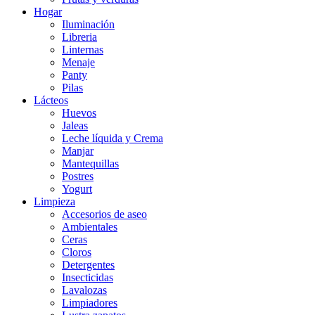
Hogar
Iluminación
Libreria
Linternas
Menaje
Panty
Pilas
Lácteos
Huevos
Jaleas
Leche líquida y Crema
Manjar
Mantequillas
Postres
Yogurt
Limpieza
Accesorios de aseo
Ambientales
Ceras
Cloros
Detergentes
Insecticidas
Lavalozas
Limpiadores