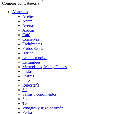
Comprar por Categoría
Abarrotes
Aceites
Arroz
Avenas
Azucar
Café
Conservas
Endulzantes
Frutos Secos
Harina
Leche en polvo
Legumbres
Mermeladas, Miel y Dulces
Pastas
Postres
Puré
Repostería
Sal
Salsas y condimentos
Sopas
Té
Vinagres y Jugo de limón
Yerba