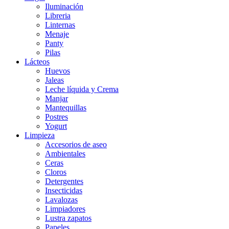
Iluminación
Libreria
Linternas
Menaje
Panty
Pilas
Lácteos
Huevos
Jaleas
Leche líquida y Crema
Manjar
Mantequillas
Postres
Yogurt
Limpieza
Accesorios de aseo
Ambientales
Ceras
Cloros
Detergentes
Insecticidas
Lavalozas
Limpiadores
Lustra zapatos
Papeles