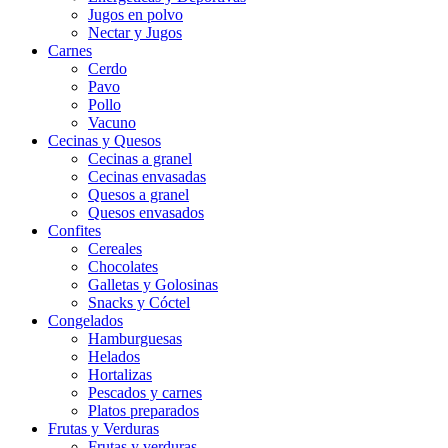
Jugos en polvo
Nectar y Jugos
Carnes
Cerdo
Pavo
Pollo
Vacuno
Cecinas y Quesos
Cecinas a granel
Cecinas envasadas
Quesos a granel
Quesos envasados
Confites
Cereales
Chocolates
Galletas y Golosinas
Snacks y Cóctel
Congelados
Hamburguesas
Helados
Hortalizas
Pescados y carnes
Platos preparados
Frutas y Verduras
Frutas y verduras