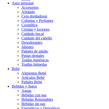
Aseo personal
Accesorios
Afeitado
Cera depiladoras
Colonias y Perfumes
Cosmética
Cremas y lociones
Cuidado bucal
Cuidado del cabello
Desodorantes
Jabones
Pañales de adulto
Pastas dentales
Toallas higiénicas
Toallas húmedas
Bebé
Alimentos Bebé
Artículos Bebé
Pañales Bebé
Bebidas y Jugos
Aguas
Bebidas con gas
Bebidas Retornables
Bebidas sin gas
Energéticas y Deportivas