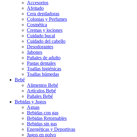
Accesorios
Afeitado
Cera depiladoras
Colonias y Perfumes
Cosmética
Cremas y lociones
Cuidado bucal
Cuidado del cabello
Desodorantes
Jabones
Pañales de adulto
Pastas dentales
Toallas higiénicas
Toallas húmedas
Bebé
Alimentos Bebé
Artículos Bebé
Pañales Bebé
Bebidas y Jugos
Aguas
Bebidas con gas
Bebidas Retornables
Bebidas sin gas
Energéticas y Deportivas
Jugos en polvo