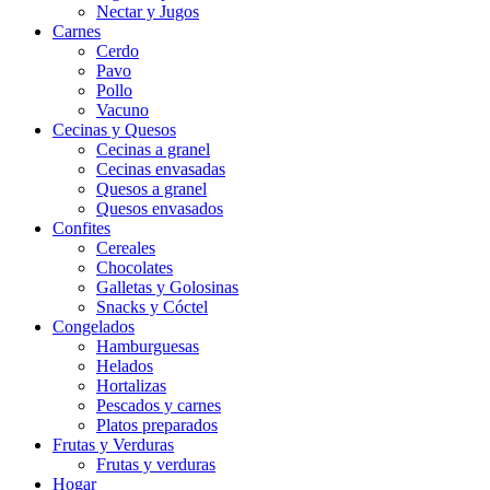
Nectar y Jugos
Carnes
Cerdo
Pavo
Pollo
Vacuno
Cecinas y Quesos
Cecinas a granel
Cecinas envasadas
Quesos a granel
Quesos envasados
Confites
Cereales
Chocolates
Galletas y Golosinas
Snacks y Cóctel
Congelados
Hamburguesas
Helados
Hortalizas
Pescados y carnes
Platos preparados
Frutas y Verduras
Frutas y verduras
Hogar