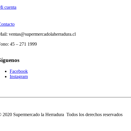
i cuenta
Contacto
ail: ventas@supermercadolaherradura.cl
Fono:
45 – 271 1999
Síguenos
Facebook
Instagram
 2020 Supermercado la Herradura Todos los derechos reservados