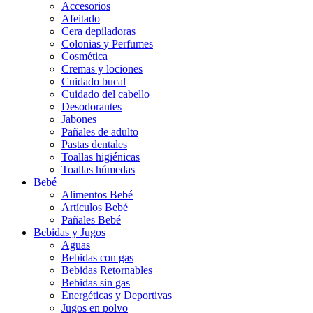
Accesorios
Afeitado
Cera depiladoras
Colonias y Perfumes
Cosmética
Cremas y lociones
Cuidado bucal
Cuidado del cabello
Desodorantes
Jabones
Pañales de adulto
Pastas dentales
Toallas higiénicas
Toallas húmedas
Bebé
Alimentos Bebé
Artículos Bebé
Pañales Bebé
Bebidas y Jugos
Aguas
Bebidas con gas
Bebidas Retornables
Bebidas sin gas
Energéticas y Deportivas
Jugos en polvo