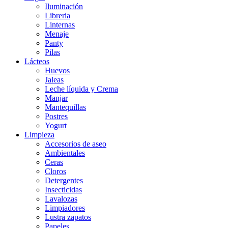
Iluminación
Libreria
Linternas
Menaje
Panty
Pilas
Lácteos
Huevos
Jaleas
Leche líquida y Crema
Manjar
Mantequillas
Postres
Yogurt
Limpieza
Accesorios de aseo
Ambientales
Ceras
Cloros
Detergentes
Insecticidas
Lavalozas
Limpiadores
Lustra zapatos
Papeles