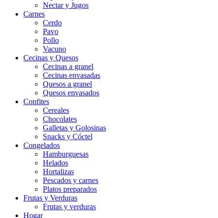
Nectar y Jugos
Carnes
Cerdo
Pavo
Pollo
Vacuno
Cecinas y Quesos
Cecinas a granel
Cecinas envasadas
Quesos a granel
Quesos envasados
Confites
Cereales
Chocolates
Galletas y Golosinas
Snacks y Cóctel
Congelados
Hamburguesas
Helados
Hortalizas
Pescados y carnes
Platos preparados
Frutas y Verduras
Frutas y verduras
Hogar