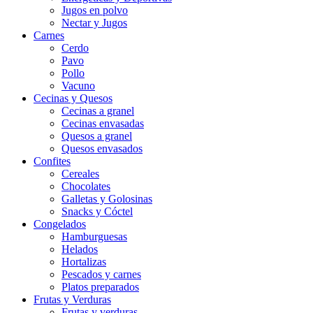
Jugos en polvo
Nectar y Jugos
Carnes
Cerdo
Pavo
Pollo
Vacuno
Cecinas y Quesos
Cecinas a granel
Cecinas envasadas
Quesos a granel
Quesos envasados
Confites
Cereales
Chocolates
Galletas y Golosinas
Snacks y Cóctel
Congelados
Hamburguesas
Helados
Hortalizas
Pescados y carnes
Platos preparados
Frutas y Verduras
Frutas y verduras