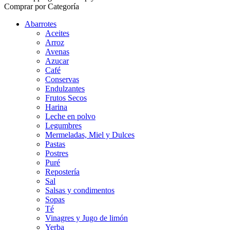
Comprar por Categoría
Abarrotes
Aceites
Arroz
Avenas
Azucar
Café
Conservas
Endulzantes
Frutos Secos
Harina
Leche en polvo
Legumbres
Mermeladas, Miel y Dulces
Pastas
Postres
Puré
Repostería
Sal
Salsas y condimentos
Sopas
Té
Vinagres y Jugo de limón
Yerba