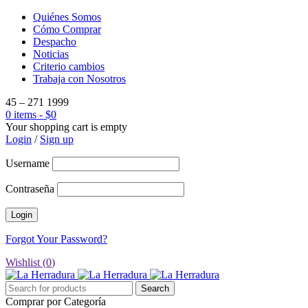
Quiénes Somos
Cómo Comprar
Despacho
Noticias
Criterio cambios
Trabaja con Nosotros
45 – 271 1999
0 items
-
$
0
Your shopping cart is empty
Login
/
Sign up
Username
Contraseña
Forgot Your Password?
Wishlist (
0
)
Comprar por Categoría