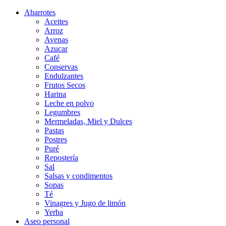
Abarrotes
Aceites
Arroz
Avenas
Azucar
Café
Conservas
Endulzantes
Frutos Secos
Harina
Leche en polvo
Legumbres
Mermeladas, Miel y Dulces
Pastas
Postres
Puré
Repostería
Sal
Salsas y condimentos
Sopas
Té
Vinagres y Jugo de limón
Yerba
Aseo personal