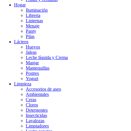
Hogar
Iluminación
Libreria
Linternas
Menaje
Panty
Pilas
Lácteos
Huevos
Jaleas
Leche líquida y Crema
Manjar
Mantequillas
Postres
Yogurt
Limpieza
Accesorios de aseo
Ambientales
Ceras
Cloros
Detergentes
Insecticidas
Lavalozas
Limpiadores