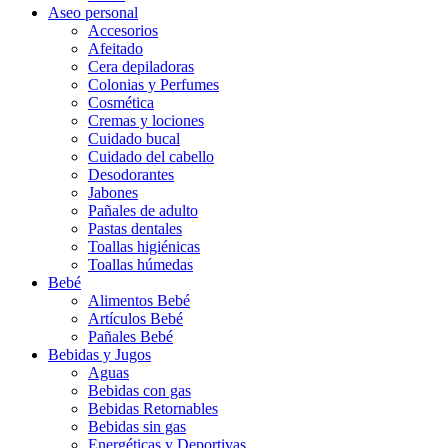
Aseo personal
Accesorios
Afeitado
Cera depiladoras
Colonias y Perfumes
Cosmética
Cremas y lociones
Cuidado bucal
Cuidado del cabello
Desodorantes
Jabones
Pañales de adulto
Pastas dentales
Toallas higiénicas
Toallas húmedas
Bebé
Alimentos Bebé
Artículos Bebé
Pañales Bebé
Bebidas y Jugos
Aguas
Bebidas con gas
Bebidas Retornables
Bebidas sin gas
Energéticas y Deportivas