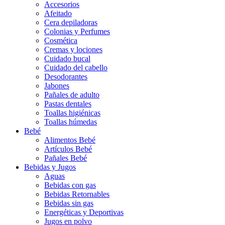
Accesorios
Afeitado
Cera depiladoras
Colonias y Perfumes
Cosmética
Cremas y lociones
Cuidado bucal
Cuidado del cabello
Desodorantes
Jabones
Pañales de adulto
Pastas dentales
Toallas higiénicas
Toallas húmedas
Bebé
Alimentos Bebé
Artículos Bebé
Pañales Bebé
Bebidas y Jugos
Aguas
Bebidas con gas
Bebidas Retornables
Bebidas sin gas
Energéticas y Deportivas
Jugos en polvo