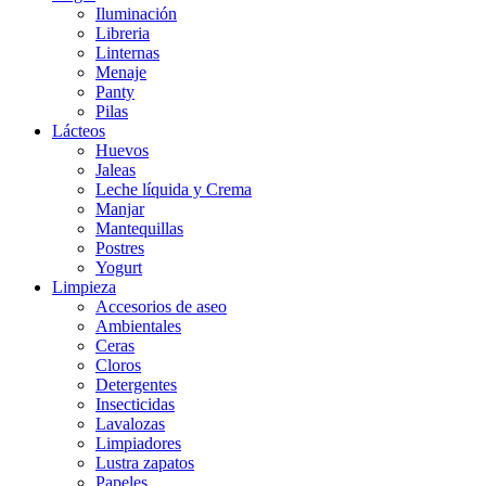
Iluminación
Libreria
Linternas
Menaje
Panty
Pilas
Lácteos
Huevos
Jaleas
Leche líquida y Crema
Manjar
Mantequillas
Postres
Yogurt
Limpieza
Accesorios de aseo
Ambientales
Ceras
Cloros
Detergentes
Insecticidas
Lavalozas
Limpiadores
Lustra zapatos
Papeles