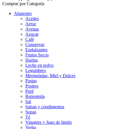
Comprar por Categoría
Abarrotes
Aceites
Arroz
Avenas
Azucar
Café
Conservas
Endulzantes
Frutos Secos
Harina
Leche en polvo
Legumbres
Mermeladas, Miel y Dulces
Pastas
Postres
Puré
Repostería
Sal
Salsas y condimentos
Sopas
Té
Vinagres y Jugo de limón
Yerba