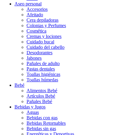
Aseo personal
Accesorios
Afeitado
Cera depiladoras
Colonias y Perfumes
Cosmética
Cremas y lociones
Cuidado bucal
Cuidado del cabello
Desodorantes
Jabones
Pañales de adulto
Pastas dentales
Toallas higiénicas
Toallas húmedas
Bebé
Alimentos Bebé
Artículos Bebé
Pañales Bebé
Bebidas y Jugos
Aguas
Bebidas con gas
Bebidas Retornables
Bebidas sin gas
Energéticas y Deportivas