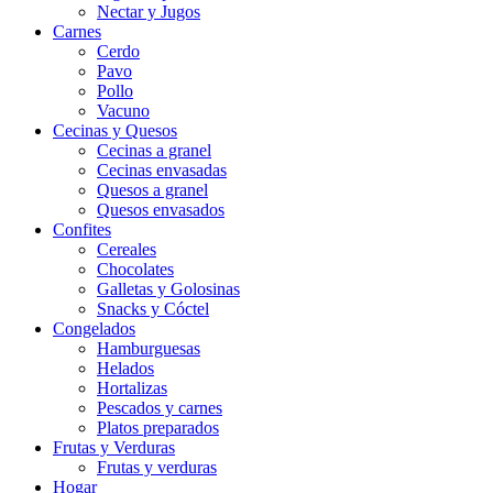
Nectar y Jugos
Carnes
Cerdo
Pavo
Pollo
Vacuno
Cecinas y Quesos
Cecinas a granel
Cecinas envasadas
Quesos a granel
Quesos envasados
Confites
Cereales
Chocolates
Galletas y Golosinas
Snacks y Cóctel
Congelados
Hamburguesas
Helados
Hortalizas
Pescados y carnes
Platos preparados
Frutas y Verduras
Frutas y verduras
Hogar