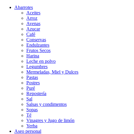
Abarrotes
Aceites
Arroz
Avenas
Azucar
Café
Conservas
Endulzantes
Frutos Secos
Harina
Leche en polvo
Legumbres
Mermeladas, Miel y Dulces
Pastas
Postres
Puré
Repostería
Sal
Salsas y condimentos
Sopas
Té
Vinagres y Jugo de limón
Yerba
Aseo personal