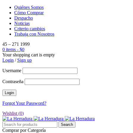
Quiénes Somos
Cómo Comprar
Despacho
Noticias
Criterio cambios
Trabaja con Nosotros
45 – 271 1999
0 items
-
$
0
Your shopping cart is empty
Login
/
Sign up
Username
Contraseña
Forgot Your Password?
Wishlist (
0
)
Comprar por Categoría