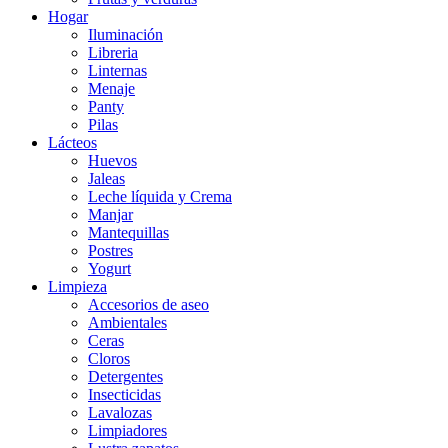
Hogar
Iluminación
Libreria
Linternas
Menaje
Panty
Pilas
Lácteos
Huevos
Jaleas
Leche líquida y Crema
Manjar
Mantequillas
Postres
Yogurt
Limpieza
Accesorios de aseo
Ambientales
Ceras
Cloros
Detergentes
Insecticidas
Lavalozas
Limpiadores