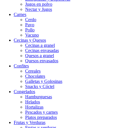
Jugos en polvo
Nectar y Jugos
Carnes
Cerdo
Pavo
Pollo
Vacuno
Cecinas y Quesos
Cecinas a granel
Cecinas envasadas
Quesos a granel
Quesos envasados
Confites
Cereales
Chocolates
Galletas y Golosinas
Snacks y Cóctel
Congelados
Hamburguesas
Helados
Hortalizas
Pescados y carnes
Platos preparados
Frutas y Verduras
Frutas y verduras