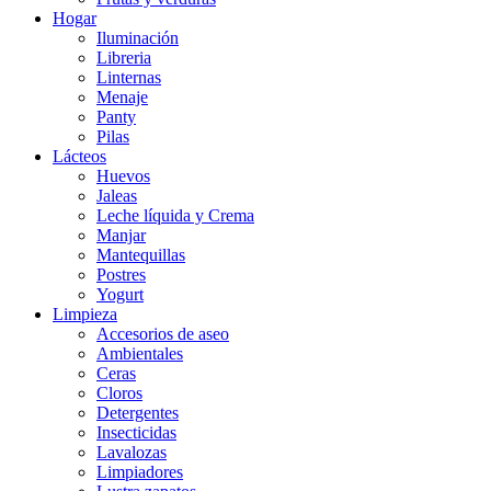
Hogar
Iluminación
Libreria
Linternas
Menaje
Panty
Pilas
Lácteos
Huevos
Jaleas
Leche líquida y Crema
Manjar
Mantequillas
Postres
Yogurt
Limpieza
Accesorios de aseo
Ambientales
Ceras
Cloros
Detergentes
Insecticidas
Lavalozas
Limpiadores