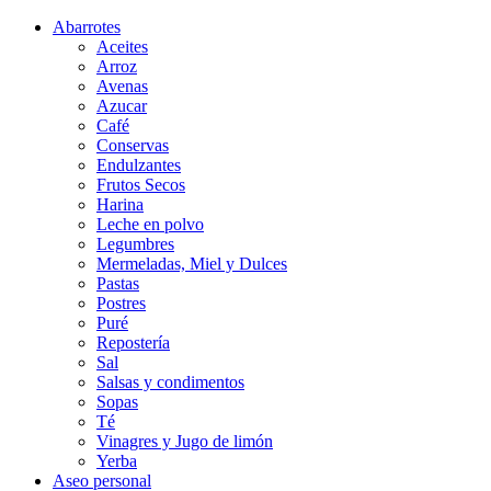
Abarrotes
Aceites
Arroz
Avenas
Azucar
Café
Conservas
Endulzantes
Frutos Secos
Harina
Leche en polvo
Legumbres
Mermeladas, Miel y Dulces
Pastas
Postres
Puré
Repostería
Sal
Salsas y condimentos
Sopas
Té
Vinagres y Jugo de limón
Yerba
Aseo personal