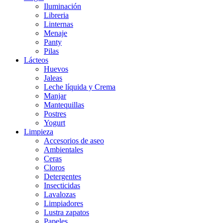
Iluminación
Libreria
Linternas
Menaje
Panty
Pilas
Lácteos
Huevos
Jaleas
Leche líquida y Crema
Manjar
Mantequillas
Postres
Yogurt
Limpieza
Accesorios de aseo
Ambientales
Ceras
Cloros
Detergentes
Insecticidas
Lavalozas
Limpiadores
Lustra zapatos
Papeles