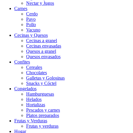
Nectar y Jugos
Carnes
Cerdo
Pavo
Pollo
Vacuno
Cecinas y Quesos
Cecinas a granel
Cecinas envasadas
Quesos a granel
Quesos envasados
Confites
Cereales
Chocolates
Galletas y Golosinas
Snacks y Cóctel
Congelados
Hamburguesas
Helados
Hortalizas
Pescados y carnes
Platos preparados
Frutas y Verduras
Frutas y verduras
Hogar