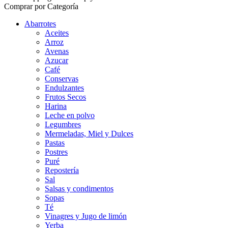
Comprar por Categoría
Abarrotes
Aceites
Arroz
Avenas
Azucar
Café
Conservas
Endulzantes
Frutos Secos
Harina
Leche en polvo
Legumbres
Mermeladas, Miel y Dulces
Pastas
Postres
Puré
Repostería
Sal
Salsas y condimentos
Sopas
Té
Vinagres y Jugo de limón
Yerba