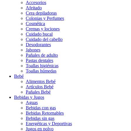
Accesorios
Afeitado
Cera depiladoras
Colonias y Perfumes
Cosmética
Cremas y lociones
Cuidado bucal
Cuidado del cabello
Desodorantes
Jabones
Pañales de adulto
Pastas dentales
Toallas higiénicas
Toallas húmedas
Bebé
Alimentos Bebé
Artículos Bebé
Pañales Bebé
Bebidas y Jugos
Aguas
Bebidas con gas
Bebidas Retornables
Bebidas sin gas
Energéticas y Deportivas
Jugos en polvo