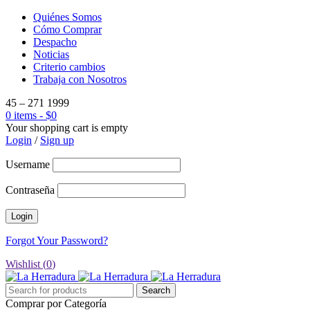
Quiénes Somos
Cómo Comprar
Despacho
Noticias
Criterio cambios
Trabaja con Nosotros
45 – 271 1999
0 items
-
$
0
Your shopping cart is empty
Login
/
Sign up
Username
Contraseña
Forgot Your Password?
Wishlist (
0
)
Comprar por Categoría