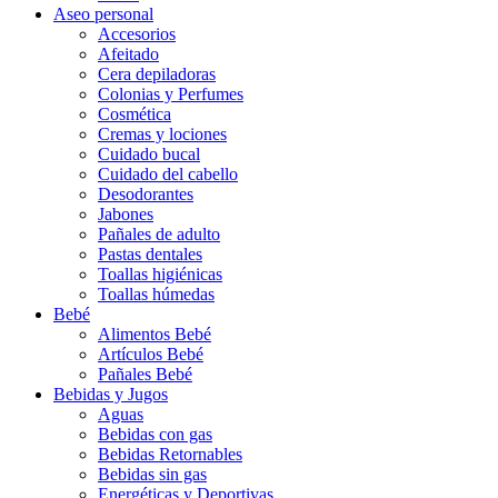
Aseo personal
Accesorios
Afeitado
Cera depiladoras
Colonias y Perfumes
Cosmética
Cremas y lociones
Cuidado bucal
Cuidado del cabello
Desodorantes
Jabones
Pañales de adulto
Pastas dentales
Toallas higiénicas
Toallas húmedas
Bebé
Alimentos Bebé
Artículos Bebé
Pañales Bebé
Bebidas y Jugos
Aguas
Bebidas con gas
Bebidas Retornables
Bebidas sin gas
Energéticas y Deportivas