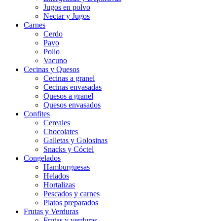
Jugos en polvo
Nectar y Jugos
Carnes
Cerdo
Pavo
Pollo
Vacuno
Cecinas y Quesos
Cecinas a granel
Cecinas envasadas
Quesos a granel
Quesos envasados
Confites
Cereales
Chocolates
Galletas y Golosinas
Snacks y Cóctel
Congelados
Hamburguesas
Helados
Hortalizas
Pescados y carnes
Platos preparados
Frutas y Verduras
Frutas y verduras