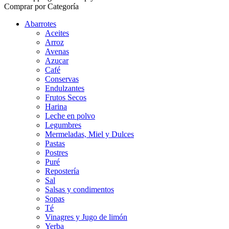
Comprar por Categoría
Abarrotes
Aceites
Arroz
Avenas
Azucar
Café
Conservas
Endulzantes
Frutos Secos
Harina
Leche en polvo
Legumbres
Mermeladas, Miel y Dulces
Pastas
Postres
Puré
Repostería
Sal
Salsas y condimentos
Sopas
Té
Vinagres y Jugo de limón
Yerba