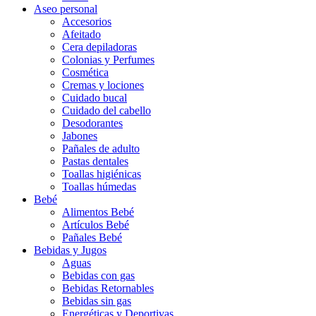
Aseo personal
Accesorios
Afeitado
Cera depiladoras
Colonias y Perfumes
Cosmética
Cremas y lociones
Cuidado bucal
Cuidado del cabello
Desodorantes
Jabones
Pañales de adulto
Pastas dentales
Toallas higiénicas
Toallas húmedas
Bebé
Alimentos Bebé
Artículos Bebé
Pañales Bebé
Bebidas y Jugos
Aguas
Bebidas con gas
Bebidas Retornables
Bebidas sin gas
Energéticas y Deportivas