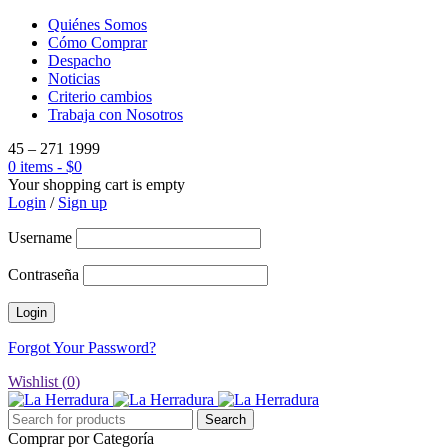
Quiénes Somos
Cómo Comprar
Despacho
Noticias
Criterio cambios
Trabaja con Nosotros
45 – 271 1999
0 items
-
$
0
Your shopping cart is empty
Login
/
Sign up
Username
Contraseña
Forgot Your Password?
Wishlist (
0
)
Comprar por Categoría