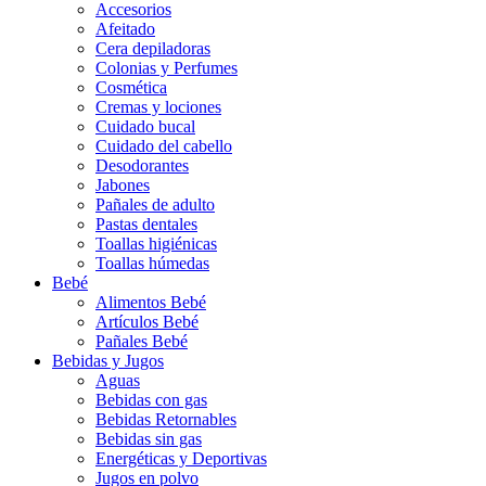
Accesorios
Afeitado
Cera depiladoras
Colonias y Perfumes
Cosmética
Cremas y lociones
Cuidado bucal
Cuidado del cabello
Desodorantes
Jabones
Pañales de adulto
Pastas dentales
Toallas higiénicas
Toallas húmedas
Bebé
Alimentos Bebé
Artículos Bebé
Pañales Bebé
Bebidas y Jugos
Aguas
Bebidas con gas
Bebidas Retornables
Bebidas sin gas
Energéticas y Deportivas
Jugos en polvo