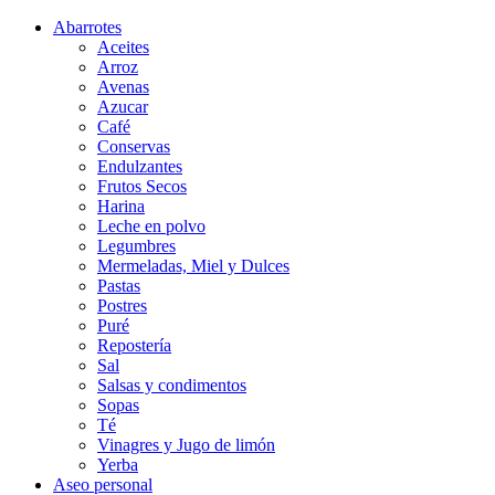
Abarrotes
Aceites
Arroz
Avenas
Azucar
Café
Conservas
Endulzantes
Frutos Secos
Harina
Leche en polvo
Legumbres
Mermeladas, Miel y Dulces
Pastas
Postres
Puré
Repostería
Sal
Salsas y condimentos
Sopas
Té
Vinagres y Jugo de limón
Yerba
Aseo personal