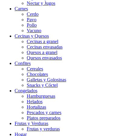
Nectar y Jugos
Carnes
Cerdo
Pavo
Pollo
Vacuno
Cecinas y Quesos
Cecinas a granel
Cecinas envasadas
Quesos a granel
Quesos envasados
Confites
Cereales
Chocolates
Galletas y Golosinas
Snacks y Cóctel
Congelados
Hamburguesas
Helados
Hortalizas
Pescados y carnes
Platos preparados
Frutas y Verduras
Frutas y verduras
Hogar