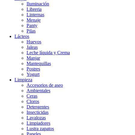
Iluminación
Libreria
Linternas
Menaje
Panty
Pilas
Lácteos
Huevos
Jaleas
Leche líquida y Crema
Manjar
Mantequillas
Postres
Yogurt
Limpieza
Accesorios de aseo
Ambientales
Ceras
Cloros
Detergentes
Insecticidas
Lavalozas
Limpiadores
Lustra zapatos
Papeles