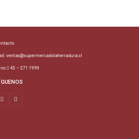
ontacto
ail: ventas@supermercadolaherradura.cl
ono:
45 – 271 1999
ÍGUENOS