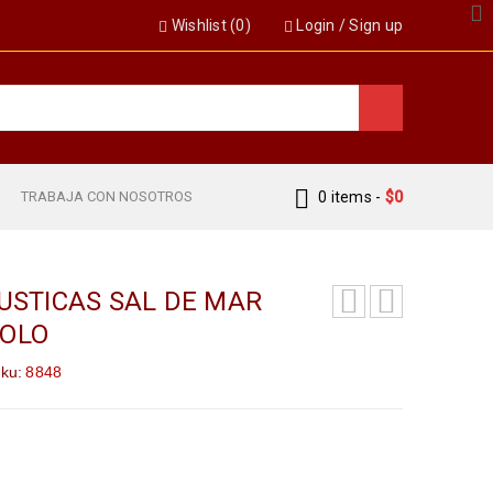
Wishlist (
0
)
Login
/
Sign up
S
TRABAJA CON NOSOTROS
0 items
-
$
0
RUSTICAS SAL DE MAR
POLO
ku:
8848