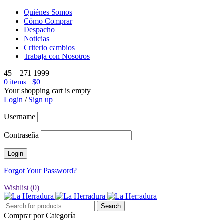
Quiénes Somos
Cómo Comprar
Despacho
Noticias
Criterio cambios
Trabaja con Nosotros
45 – 271 1999
0 items
-
$
0
Your shopping cart is empty
Login
/
Sign up
Username
Contraseña
Forgot Your Password?
Wishlist (
0
)
Comprar por Categoría