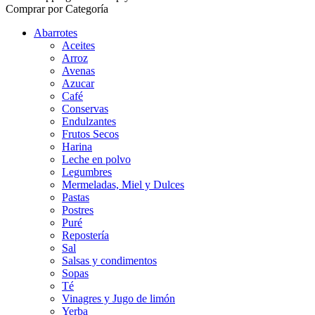
Comprar por Categoría
Abarrotes
Aceites
Arroz
Avenas
Azucar
Café
Conservas
Endulzantes
Frutos Secos
Harina
Leche en polvo
Legumbres
Mermeladas, Miel y Dulces
Pastas
Postres
Puré
Repostería
Sal
Salsas y condimentos
Sopas
Té
Vinagres y Jugo de limón
Yerba