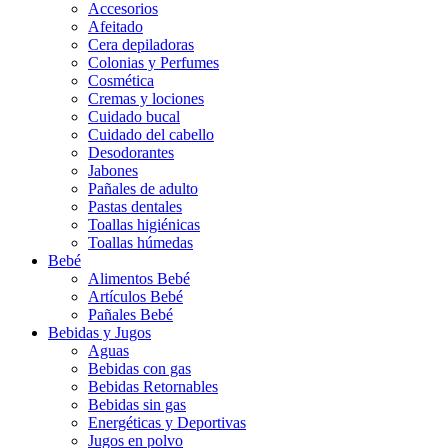
Accesorios
Afeitado
Cera depiladoras
Colonias y Perfumes
Cosmética
Cremas y lociones
Cuidado bucal
Cuidado del cabello
Desodorantes
Jabones
Pañales de adulto
Pastas dentales
Toallas higiénicas
Toallas húmedas
Bebé
Alimentos Bebé
Artículos Bebé
Pañales Bebé
Bebidas y Jugos
Aguas
Bebidas con gas
Bebidas Retornables
Bebidas sin gas
Energéticas y Deportivas
Jugos en polvo