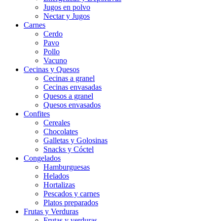
Jugos en polvo
Nectar y Jugos
Carnes
Cerdo
Pavo
Pollo
Vacuno
Cecinas y Quesos
Cecinas a granel
Cecinas envasadas
Quesos a granel
Quesos envasados
Confites
Cereales
Chocolates
Galletas y Golosinas
Snacks y Cóctel
Congelados
Hamburguesas
Helados
Hortalizas
Pescados y carnes
Platos preparados
Frutas y Verduras
Frutas y verduras