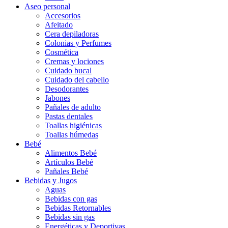
Aseo personal
Accesorios
Afeitado
Cera depiladoras
Colonias y Perfumes
Cosmética
Cremas y lociones
Cuidado bucal
Cuidado del cabello
Desodorantes
Jabones
Pañales de adulto
Pastas dentales
Toallas higiénicas
Toallas húmedas
Bebé
Alimentos Bebé
Artículos Bebé
Pañales Bebé
Bebidas y Jugos
Aguas
Bebidas con gas
Bebidas Retornables
Bebidas sin gas
Energéticas y Deportivas