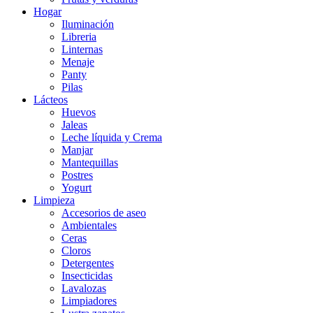
Hogar
Iluminación
Libreria
Linternas
Menaje
Panty
Pilas
Lácteos
Huevos
Jaleas
Leche líquida y Crema
Manjar
Mantequillas
Postres
Yogurt
Limpieza
Accesorios de aseo
Ambientales
Ceras
Cloros
Detergentes
Insecticidas
Lavalozas
Limpiadores