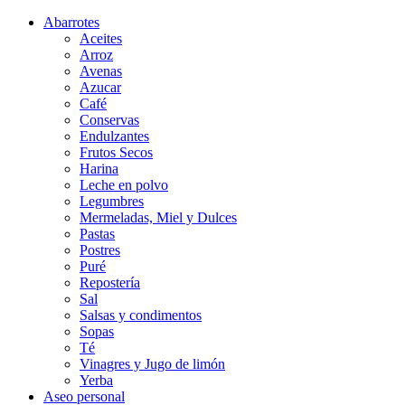
Abarrotes
Aceites
Arroz
Avenas
Azucar
Café
Conservas
Endulzantes
Frutos Secos
Harina
Leche en polvo
Legumbres
Mermeladas, Miel y Dulces
Pastas
Postres
Puré
Repostería
Sal
Salsas y condimentos
Sopas
Té
Vinagres y Jugo de limón
Yerba
Aseo personal