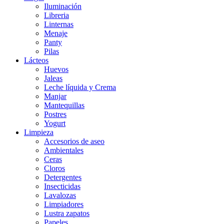
Iluminación
Libreria
Linternas
Menaje
Panty
Pilas
Lácteos
Huevos
Jaleas
Leche líquida y Crema
Manjar
Mantequillas
Postres
Yogurt
Limpieza
Accesorios de aseo
Ambientales
Ceras
Cloros
Detergentes
Insecticidas
Lavalozas
Limpiadores
Lustra zapatos
Papeles