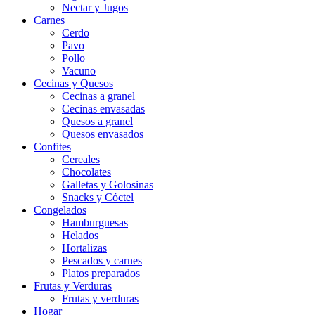
Nectar y Jugos
Carnes
Cerdo
Pavo
Pollo
Vacuno
Cecinas y Quesos
Cecinas a granel
Cecinas envasadas
Quesos a granel
Quesos envasados
Confites
Cereales
Chocolates
Galletas y Golosinas
Snacks y Cóctel
Congelados
Hamburguesas
Helados
Hortalizas
Pescados y carnes
Platos preparados
Frutas y Verduras
Frutas y verduras
Hogar