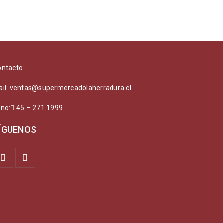
ontacto
ail: ventas@supermercadolaherradura.cl
ono:
45 – 271 1999
ÍGUENOS