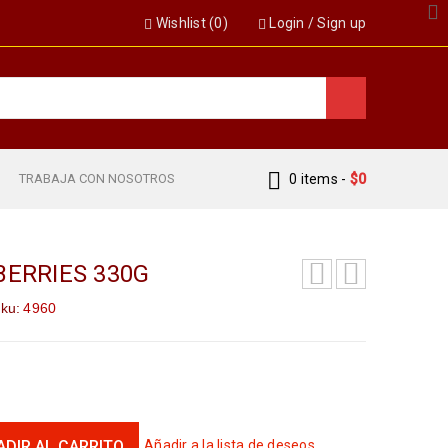
Wishlist (
0
)
Login
/
Sign up
S
TRABAJA CON NOSOTROS
0 items
-
$
0
BERRIES 330G
ku:
4960
ADIR AL CARRITO
Añadir a la lista de deseos