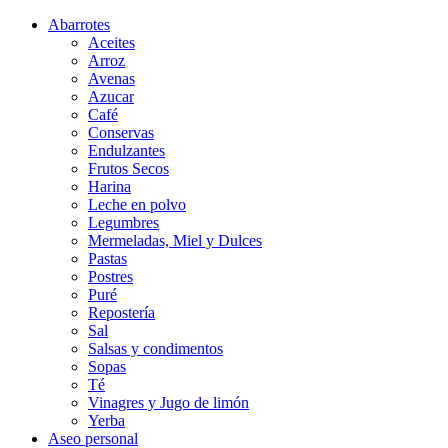
Abarrotes
Aceites
Arroz
Avenas
Azucar
Café
Conservas
Endulzantes
Frutos Secos
Harina
Leche en polvo
Legumbres
Mermeladas, Miel y Dulces
Pastas
Postres
Puré
Repostería
Sal
Salsas y condimentos
Sopas
Té
Vinagres y Jugo de limón
Yerba
Aseo personal