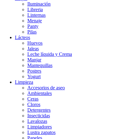
Iluminación
Libreria
Linternas
Menaje
Panty
Pilas
Lácteos
Huevos
Jaleas
Leche líquida y Crema
Manjar
Mantequillas
Postres
Yogurt
Limpieza
Accesorios de aseo
Ambientales
Ceras
Cloros
Detergentes
Insecticidas
Lavalozas
Limpiadores
Lustra zapatos
Papeles