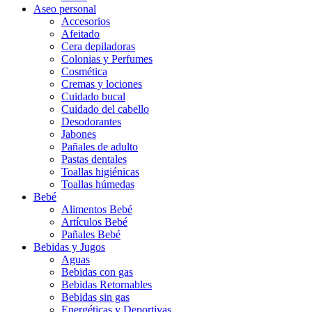
Aseo personal
Accesorios
Afeitado
Cera depiladoras
Colonias y Perfumes
Cosmética
Cremas y lociones
Cuidado bucal
Cuidado del cabello
Desodorantes
Jabones
Pañales de adulto
Pastas dentales
Toallas higiénicas
Toallas húmedas
Bebé
Alimentos Bebé
Artículos Bebé
Pañales Bebé
Bebidas y Jugos
Aguas
Bebidas con gas
Bebidas Retornables
Bebidas sin gas
Energéticas y Deportivas