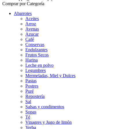
Comprar por Categoría
Abarrotes
Aceites
Arroz
Avenas
Azucar
Café
Conservas
Endulzantes
Frutos Secos
Harina
Leche en polvo
Legumbres
Mermeladas, Miel y Dulces
Pastas
Postres
Puré
Repostería
Sal
Salsas y condimentos
Sopas
Té
Vinagres y Jugo de limón
Yerba