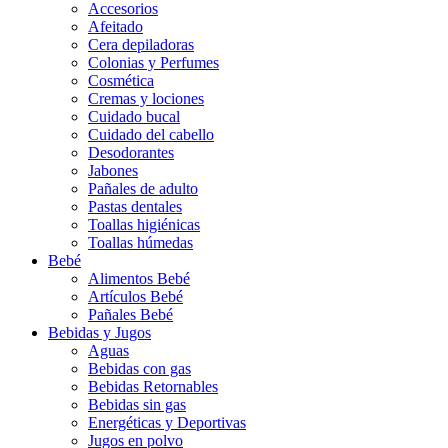
Accesorios
Afeitado
Cera depiladoras
Colonias y Perfumes
Cosmética
Cremas y lociones
Cuidado bucal
Cuidado del cabello
Desodorantes
Jabones
Pañales de adulto
Pastas dentales
Toallas higiénicas
Toallas húmedas
Bebé
Alimentos Bebé
Artículos Bebé
Pañales Bebé
Bebidas y Jugos
Aguas
Bebidas con gas
Bebidas Retornables
Bebidas sin gas
Energéticas y Deportivas
Jugos en polvo