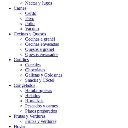
Nectar y Jugos
Carnes
Cerdo
Pavo
Pollo
Vacuno
Cecinas y Quesos
Cecinas a granel
Cecinas envasadas
Quesos a granel
Quesos envasados
Confites
Cereales
Chocolates
Galletas y Golosinas
Snacks y Cóctel
Congelados
Hamburguesas
Helados
Hortalizas
Pescados y carnes
Platos preparados
Frutas y Verduras
Frutas y verduras
Hogar