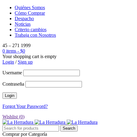
Quiénes Somos
Cómo Comprar
Despacho
Noticias
Criterio cambios
Trabaja con Nosotros
45 – 271 1999
0 items
-
$
0
Your shopping cart is empty
Login
/
Sign up
Username
Contraseña
Forgot Your Password?
Wishlist (
0
)
Comprar por Categoría