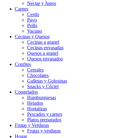
Nectar y Jugos
Carnes
Cerdo
Pavo
Pollo
Vacuno
Cecinas y Quesos
Cecinas a granel
Cecinas envasadas
Quesos a granel
Quesos envasados
Confites
Cereales
Chocolates
Galletas y Golosinas
Snacks y Cóctel
Congelados
Hamburguesas
Helados
Hortalizas
Pescados y carnes
Platos preparados
Frutas y Verduras
Frutas y verduras
Hogar