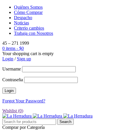
Quiénes Somos
Cómo Comprar
Despacho
Noticias
Criterio cambios
Trabaja con Nosotros
45 – 271 1999
0 items
-
$
0
Your shopping cart is empty
Login
/
Sign up
Username
Contraseña
Forgot Your Password?
Wishlist (
0
)
Comprar por Categoría