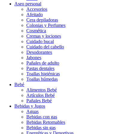
Aseo personal
Accesorios
Afeitado
Cera depiladoras
Colonias y Perfumes
Cosmética
Cremas y lociones
Cuidado bucal
Cuidado del cabello
Desodorantes
Jabones
Pañales de adulto
Pastas dentales
Toallas higiénicas
Toallas húmedas
Bebé
Alimentos Bebé
Artículos Bebé
Pañales Bebé
Bebidas y Jugos
Aguas
Bebidas con gas
Bebidas Retornables
Bebidas sin gas
Energéticas y Deportivas