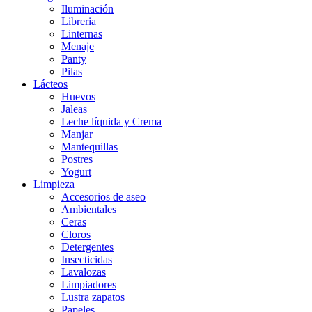
Iluminación
Libreria
Linternas
Menaje
Panty
Pilas
Lácteos
Huevos
Jaleas
Leche líquida y Crema
Manjar
Mantequillas
Postres
Yogurt
Limpieza
Accesorios de aseo
Ambientales
Ceras
Cloros
Detergentes
Insecticidas
Lavalozas
Limpiadores
Lustra zapatos
Papeles