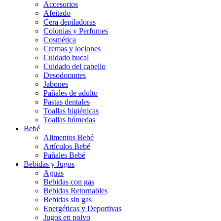
Accesorios
Afeitado
Cera depiladoras
Colonias y Perfumes
Cosmética
Cremas y lociones
Cuidado bucal
Cuidado del cabello
Desodorantes
Jabones
Pañales de adulto
Pastas dentales
Toallas higiénicas
Toallas húmedas
Bebé
Alimentos Bebé
Artículos Bebé
Pañales Bebé
Bebidas y Jugos
Aguas
Bebidas con gas
Bebidas Retornables
Bebidas sin gas
Energéticas y Deportivas
Jugos en polvo