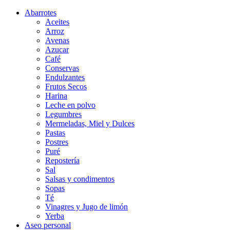
Abarrotes
Aceites
Arroz
Avenas
Azucar
Café
Conservas
Endulzantes
Frutos Secos
Harina
Leche en polvo
Legumbres
Mermeladas, Miel y Dulces
Pastas
Postres
Puré
Repostería
Sal
Salsas y condimentos
Sopas
Té
Vinagres y Jugo de limón
Yerba
Aseo personal