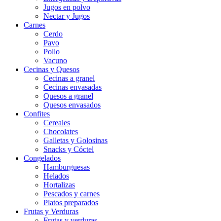
Jugos en polvo
Nectar y Jugos
Carnes
Cerdo
Pavo
Pollo
Vacuno
Cecinas y Quesos
Cecinas a granel
Cecinas envasadas
Quesos a granel
Quesos envasados
Confites
Cereales
Chocolates
Galletas y Golosinas
Snacks y Cóctel
Congelados
Hamburguesas
Helados
Hortalizas
Pescados y carnes
Platos preparados
Frutas y Verduras
Frutas y verduras