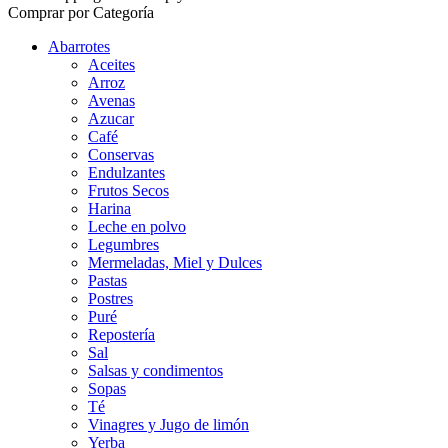
Comprar por Categoría
Abarrotes
Aceites
Arroz
Avenas
Azucar
Café
Conservas
Endulzantes
Frutos Secos
Harina
Leche en polvo
Legumbres
Mermeladas, Miel y Dulces
Pastas
Postres
Puré
Repostería
Sal
Salsas y condimentos
Sopas
Té
Vinagres y Jugo de limón
Yerba