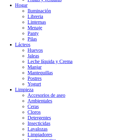
Hogar
Iluminación
Libreria
Linternas
Menaje
Panty
Pilas
Lácteos
Huevos
Jaleas
Leche líquida y Crema
Manjar
Mantequillas
Postres
Yogurt
Limpieza
Accesorios de aseo
Ambientales
Ceras
Cloros
Detergentes
Insecticidas
Lavalozas
Limpiadores