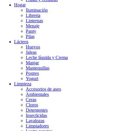
Hogar
Iluminación
Libreria
Linternas
Menaje
Panty
Pilas
Lácteos
Huevos
Jaleas
Leche líquida y Crema
Manjar
Mantequillas
Postres
Yogurt
Limpieza
Accesorios de aseo
Ambientales
Ceras
Cloros
Detergentes
Insecticidas
Lavalozas
Limpiadores