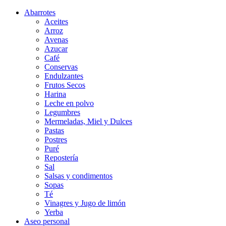
Abarrotes
Aceites
Arroz
Avenas
Azucar
Café
Conservas
Endulzantes
Frutos Secos
Harina
Leche en polvo
Legumbres
Mermeladas, Miel y Dulces
Pastas
Postres
Puré
Repostería
Sal
Salsas y condimentos
Sopas
Té
Vinagres y Jugo de limón
Yerba
Aseo personal