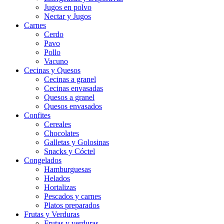
Jugos en polvo
Nectar y Jugos
Carnes
Cerdo
Pavo
Pollo
Vacuno
Cecinas y Quesos
Cecinas a granel
Cecinas envasadas
Quesos a granel
Quesos envasados
Confites
Cereales
Chocolates
Galletas y Golosinas
Snacks y Cóctel
Congelados
Hamburguesas
Helados
Hortalizas
Pescados y carnes
Platos preparados
Frutas y Verduras
Frutas y verduras