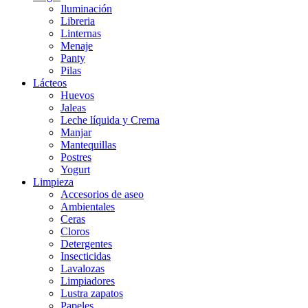
Iluminación
Libreria
Linternas
Menaje
Panty
Pilas
Lácteos
Huevos
Jaleas
Leche líquida y Crema
Manjar
Mantequillas
Postres
Yogurt
Limpieza
Accesorios de aseo
Ambientales
Ceras
Cloros
Detergentes
Insecticidas
Lavalozas
Limpiadores
Lustra zapatos
Papeles