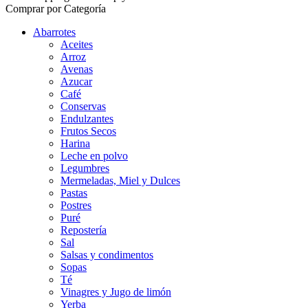
Comprar por Categoría
Abarrotes
Aceites
Arroz
Avenas
Azucar
Café
Conservas
Endulzantes
Frutos Secos
Harina
Leche en polvo
Legumbres
Mermeladas, Miel y Dulces
Pastas
Postres
Puré
Repostería
Sal
Salsas y condimentos
Sopas
Té
Vinagres y Jugo de limón
Yerba