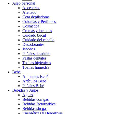
Aseo personal
Accesorios
Afeitado
Cera depiladoras
Colonias y Perfumes
Cosmética
Cremas y lociones
Cuidado bucal
Cuidado del cabello
Desodorantes
Jabones
Pañales de adulto
Pastas dentales
Toallas higiénicas
Toallas húmedas
Bebé
Alimentos Bebé
Artículos Bebé
Pañales Bebé
Bebidas y Jugos
Aguas
Bebidas con gas
Bebidas Retornables
Bebidas sin gas
Energéticas y Deportivas