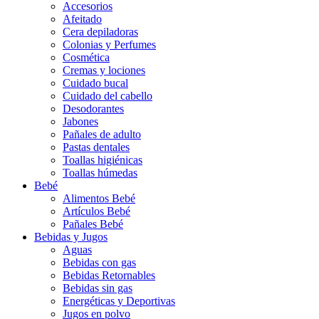
Accesorios
Afeitado
Cera depiladoras
Colonias y Perfumes
Cosmética
Cremas y lociones
Cuidado bucal
Cuidado del cabello
Desodorantes
Jabones
Pañales de adulto
Pastas dentales
Toallas higiénicas
Toallas húmedas
Bebé
Alimentos Bebé
Artículos Bebé
Pañales Bebé
Bebidas y Jugos
Aguas
Bebidas con gas
Bebidas Retornables
Bebidas sin gas
Energéticas y Deportivas
Jugos en polvo