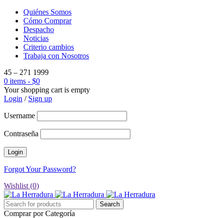
Quiénes Somos
Cómo Comprar
Despacho
Noticias
Criterio cambios
Trabaja con Nosotros
45 – 271 1999
0 items
-
$
0
Your shopping cart is empty
Login
/
Sign up
Username
Contraseña
Forgot Your Password?
Wishlist (
0
)
Comprar por Categoría