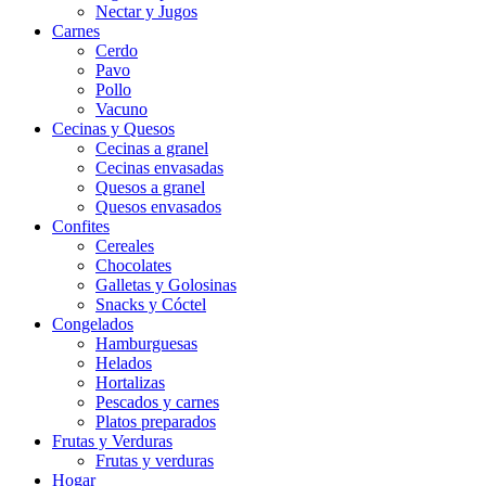
Nectar y Jugos
Carnes
Cerdo
Pavo
Pollo
Vacuno
Cecinas y Quesos
Cecinas a granel
Cecinas envasadas
Quesos a granel
Quesos envasados
Confites
Cereales
Chocolates
Galletas y Golosinas
Snacks y Cóctel
Congelados
Hamburguesas
Helados
Hortalizas
Pescados y carnes
Platos preparados
Frutas y Verduras
Frutas y verduras
Hogar