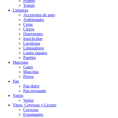
Postres
Yogurt
Limpieza
Accesorios de aseo
Ambientales
Ceras
Cloros
Detergentes
Insecticidas
Lavalozas
Limpiadores
Lustra zapatos
Papeles
Mascotas
Gatos
Mascotas
Perros
Pan
Pan dulce
Pan envasado
Varios
Varios
Vinos, Cervezas y Licores
Cervezas
Espumantes