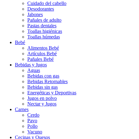
Cuidado del cabello
Desodorantes
Jabones
Pañales de adulto
Pastas dentales
Toallas higiénicas
Toallas húmedas
Bebé
Alimentos Bebé
Artículos Bebé
Pañales Bebé
Bebidas y Jugos
Aguas
Bebidas con gas
Bebidas Retornables
Bebidas sin gas
Energéticas y Deportivas
Jugos en polvo
Nectar y Jugos
Carnes
Cerdo
Pavo
Pollo
Vacuno
Cecinas y Quesos