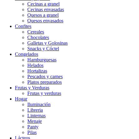
Cecinas a granel
Cecinas envasadas
Quesos a granel
Quesos envasados
Confites
Cereales
Chocolates
Galletas y Golosinas
Snacks y Cóctel
Congelados
Hamburguesas
Helados
Hortalizas
Pescados y carnes
Platos preparados
Frutas y Verduras
Frutas y verduras
Hogar
Iluminación
Libreria
Linternas
Menaje
Panty
Pilas
Lácteos