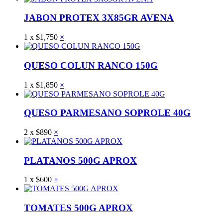
JABON PROTEX 3X85GR AVENA
1
x
$
1,750
×
QUESO COLUN RANCO 150G
1
x
$
1,850
×
QUESO PARMESANO SOPROLE 40G
2
x
$
890
×
PLATANOS 500G APROX
1
x
$
600
×
TOMATES 500G APROX