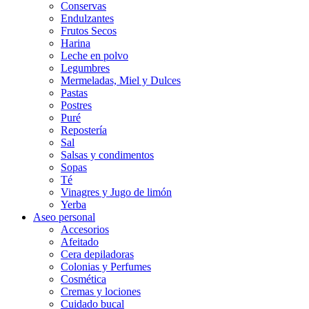
Conservas
Endulzantes
Frutos Secos
Harina
Leche en polvo
Legumbres
Mermeladas, Miel y Dulces
Pastas
Postres
Puré
Repostería
Sal
Salsas y condimentos
Sopas
Té
Vinagres y Jugo de limón
Yerba
Aseo personal
Accesorios
Afeitado
Cera depiladoras
Colonias y Perfumes
Cosmética
Cremas y lociones
Cuidado bucal