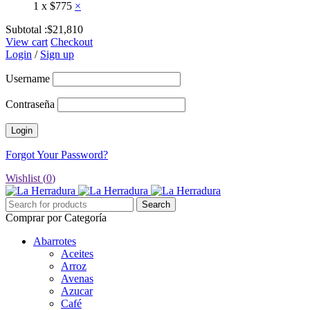
1
x
$
775
×
Subtotal :
$
21,810
View cart
Checkout
Login
/
Sign up
Username
Contraseña
Forgot Your Password?
Wishlist (
0
)
Comprar por Categoría
Abarrotes
Aceites
Arroz
Avenas
Azucar
Café