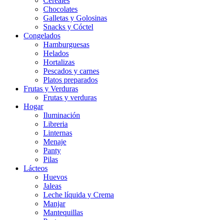
Cereales
Chocolates
Galletas y Golosinas
Snacks y Cóctel
Congelados
Hamburguesas
Helados
Hortalizas
Pescados y carnes
Platos preparados
Frutas y Verduras
Frutas y verduras
Hogar
Iluminación
Libreria
Linternas
Menaje
Panty
Pilas
Lácteos
Huevos
Jaleas
Leche líquida y Crema
Manjar
Mantequillas