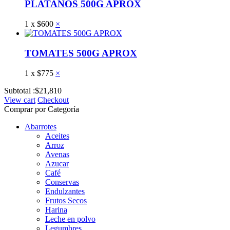
PLATANOS 500G APROX
1
x
$
600
×
TOMATES 500G APROX
1
x
$
775
×
Subtotal :
$
21,810
View cart
Checkout
Comprar por Categoría
Abarrotes
Aceites
Arroz
Avenas
Azucar
Café
Conservas
Endulzantes
Frutos Secos
Harina
Leche en polvo
Legumbres