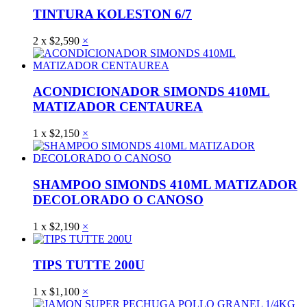
TINTURA KOLESTON 6/7
2
x
$
2,590
×
ACONDICIONADOR SIMONDS 410ML
MATIZADOR CENTAUREA
1
x
$
2,150
×
SHAMPOO SIMONDS 410ML MATIZADOR
DECOLORADO O CANOSO
1
x
$
2,190
×
TIPS TUTTE 200U
1
x
$
1,100
×