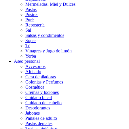
Mermeladas, Miel y Dulces
Pastas
Postres
Puré
Repostería
Sal
Salsas y condimentos
Sopas
Té
Vinagres y Jugo de limón
Yerba
Aseo personal
Accesorios
Afeitado
Cera depiladoras
Colonias y Perfumes
Cosmética
Cremas y lociones
Cuidado bucal
Cuidado del cabello
Desodorantes
Jabones
Pañales de adulto
Pastas dentales
Toallas higiénicas