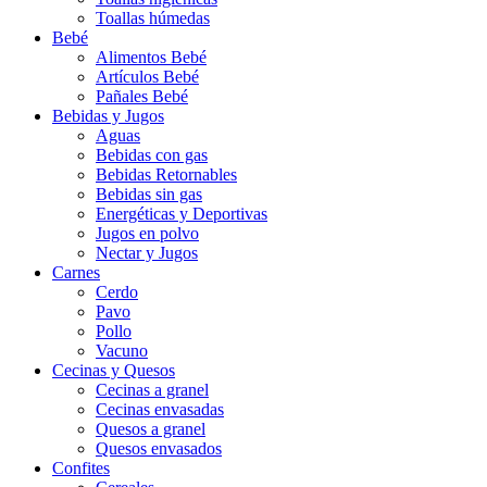
Toallas húmedas
Bebé
Alimentos Bebé
Artículos Bebé
Pañales Bebé
Bebidas y Jugos
Aguas
Bebidas con gas
Bebidas Retornables
Bebidas sin gas
Energéticas y Deportivas
Jugos en polvo
Nectar y Jugos
Carnes
Cerdo
Pavo
Pollo
Vacuno
Cecinas y Quesos
Cecinas a granel
Cecinas envasadas
Quesos a granel
Quesos envasados
Confites