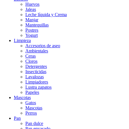
Huevos
Jaleas
Leche líquida y Crema
Manjar
Mantequillas
Postres
Yogurt
Limpieza
Accesorios de aseo
Ambientales
Ceras
Cloros
Detergentes
Insecticidas
Lavalozas
Limpiadores
Lustra zapatos
Papeles
Mascotas
Gatos
Mascotas
Perros
Pan
Pan dulce
Pan envasado