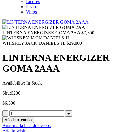
Licores
Pisco
Vinos
LINTERNA ENERGIZER GOMA 2AA
$
7,350
WHISKEY JACK DANIELS 1L
$
29,800
LINTERNA ENERGIZER
GOMA 2AAA
Availability:
In Stock
Sku:
6286
$
6,300
Añadir al carrito
Añadir a la lista de deseos
Add to wishlist