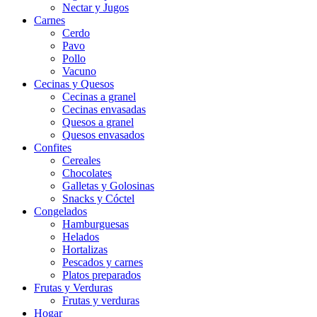
Nectar y Jugos
Carnes
Cerdo
Pavo
Pollo
Vacuno
Cecinas y Quesos
Cecinas a granel
Cecinas envasadas
Quesos a granel
Quesos envasados
Confites
Cereales
Chocolates
Galletas y Golosinas
Snacks y Cóctel
Congelados
Hamburguesas
Helados
Hortalizas
Pescados y carnes
Platos preparados
Frutas y Verduras
Frutas y verduras
Hogar