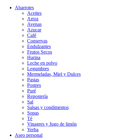
Abarrotes
Aceites
Arroz
Avenas
Azucar
Café
Conservas
Endulzantes
Frutos Secos
Harina
Leche en polvo
Legumbres
Mermeladas, Miel y Dulces
Pastas
Postres
Puré
Repostería
Sal
Salsas y condimentos
Sopas
Té
Vinagres y Jugo de limón
Yerba
Aseo personal