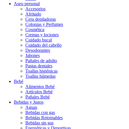
Aseo personal
Accesorios
Afeitado
Cera depiladoras
Colonias y Perfumes
Cosmética
Cremas y lociones
Cuidado bucal
Cuidado del cabello
Desodorantes
Jabones
Pañales de adulto
Pastas dentales
Toallas higiénicas
Toallas húmedas
Bebé
Alimentos Bebé
Artículos Bebé
Pañales Bebé
Bebidas y Jugos
Aguas
Bebidas con gas
Bebidas Retornables
Bebidas sin gas
Energéticas y Deportivas