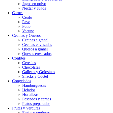
Jugos en polvo
Nectar y Jugos
Carnes
Cerdo
Pavo
Pollo
Vacuno
Cecinas y Quesos
Cecinas a granel
Cecinas envasadas
Quesos a granel
Quesos envasados
Confites
Cereales
Chocolates
Galletas y Golosinas
Snacks y Cóctel
Congelados
Hamburguesas
Helados
Hortalizas
Pescados y carnes
Platos preparados
Frutas y Verduras
Frutas y verduras