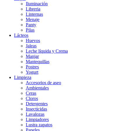
Iluminación
Libreria
Linternas
Menaje
Panty
Pilas
Lácteos
Huevos
Jaleas
Leche líquida y Crema
Manjar
Mantequillas
Postres
Yogurt
Limpieza
Accesorios de aseo
Ambientales
Ceras
Cloros
Detergentes
Insecticidas
Lavalozas
Limpiadores
Lustra zapatos
Papeles