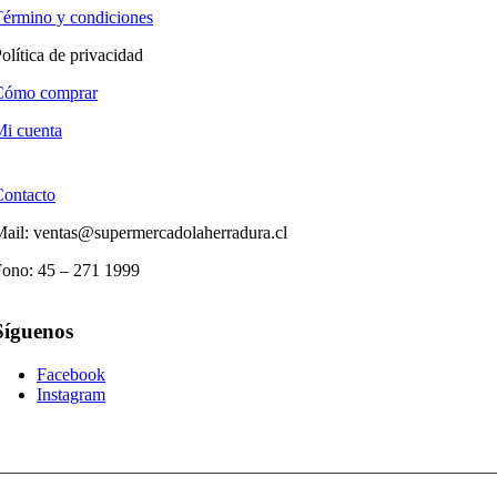
érmino y condiciones
olítica de privacidad
Cómo comprar
i cuenta
Contacto
ail: ventas@supermercadolaherradura.cl
Fono:
45 – 271 1999
Síguenos
Facebook
Instagram