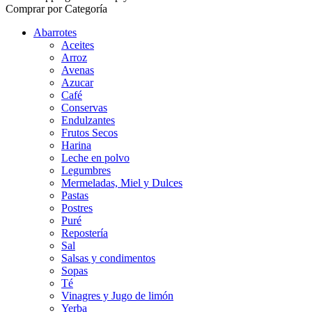
Comprar por Categoría
Abarrotes
Aceites
Arroz
Avenas
Azucar
Café
Conservas
Endulzantes
Frutos Secos
Harina
Leche en polvo
Legumbres
Mermeladas, Miel y Dulces
Pastas
Postres
Puré
Repostería
Sal
Salsas y condimentos
Sopas
Té
Vinagres y Jugo de limón
Yerba