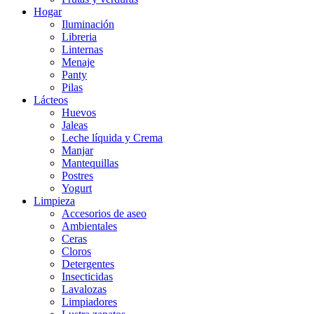
Hogar
Iluminación
Libreria
Linternas
Menaje
Panty
Pilas
Lácteos
Huevos
Jaleas
Leche líquida y Crema
Manjar
Mantequillas
Postres
Yogurt
Limpieza
Accesorios de aseo
Ambientales
Ceras
Cloros
Detergentes
Insecticidas
Lavalozas
Limpiadores