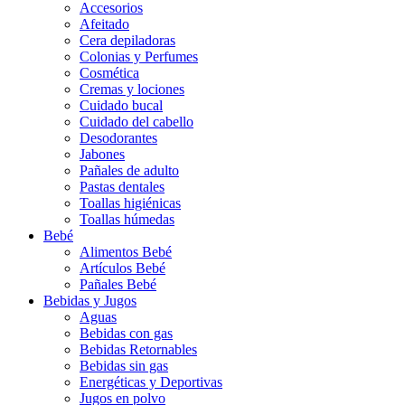
Accesorios
Afeitado
Cera depiladoras
Colonias y Perfumes
Cosmética
Cremas y lociones
Cuidado bucal
Cuidado del cabello
Desodorantes
Jabones
Pañales de adulto
Pastas dentales
Toallas higiénicas
Toallas húmedas
Bebé
Alimentos Bebé
Artículos Bebé
Pañales Bebé
Bebidas y Jugos
Aguas
Bebidas con gas
Bebidas Retornables
Bebidas sin gas
Energéticas y Deportivas
Jugos en polvo