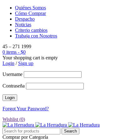
Quiénes Somos
Cómo Comprar
Despacho
Noticias
Criterio cambios
Trabaja con Nosotros
45 – 271 1999
0 items
-
$
0
Your shopping cart is empty
Login
/
Sign up
Username
Contraseña
Forgot Your Password?
Wishlist (
0
)
Comprar por Categoría