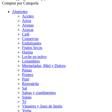
Comprar por Categoría
Abarrotes
Aceites
Arroz
Avenas
Azucar
Café
Conservas
Endulzantes
Frutos Secos
Harina
Leche en polvo
Legumbres
Mermeladas, Miel y Dulces
Pastas
Postres
Puré
Repostería
Sal
Salsas y condimentos
Sopas
Té
Vinagres y Jugo de limón
Yerba