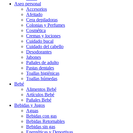
Aseo personal
Accesorios
Afeitado
Cera depiladoras
Colonias y Perfumes
Cosmética
Cremas y lociones
Cuidado bucal
Cuidado del cabello
Desodorantes
Jabones
Pañales de adulto
Pastas dentales
Toallas higiénicas
Toallas húmedas
Bebé
Alimentos Bebé
Artículos Bebé
Pañales Bebé
Bebidas y Jugos
Aguas
Bebidas con gas
Bebidas Retornables
Bebidas sin gas
Energéticas y Deportivas