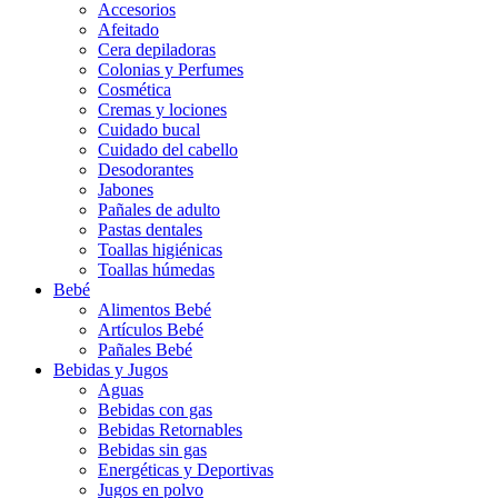
Accesorios
Afeitado
Cera depiladoras
Colonias y Perfumes
Cosmética
Cremas y lociones
Cuidado bucal
Cuidado del cabello
Desodorantes
Jabones
Pañales de adulto
Pastas dentales
Toallas higiénicas
Toallas húmedas
Bebé
Alimentos Bebé
Artículos Bebé
Pañales Bebé
Bebidas y Jugos
Aguas
Bebidas con gas
Bebidas Retornables
Bebidas sin gas
Energéticas y Deportivas
Jugos en polvo