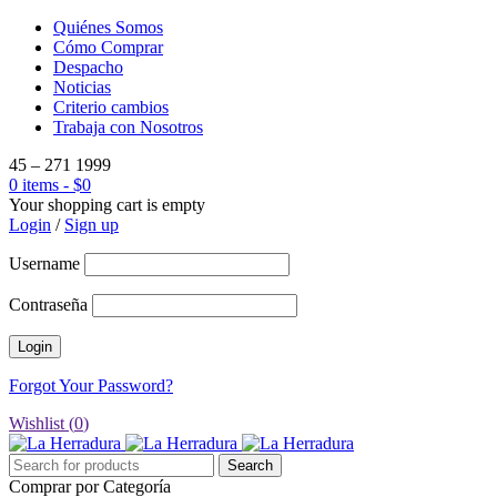
Quiénes Somos
Cómo Comprar
Despacho
Noticias
Criterio cambios
Trabaja con Nosotros
45 – 271 1999
0 items
-
$
0
Your shopping cart is empty
Login
/
Sign up
Username
Contraseña
Forgot Your Password?
Wishlist (
0
)
Comprar por Categoría