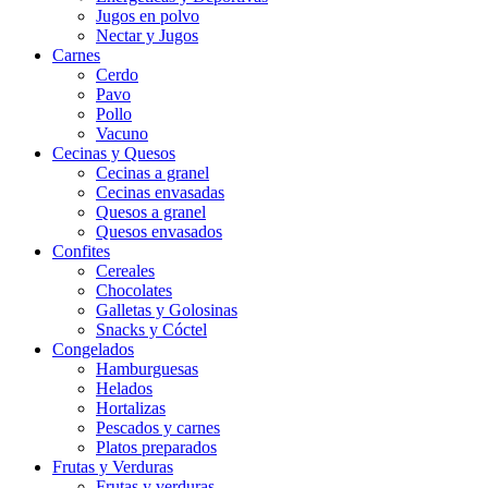
Jugos en polvo
Nectar y Jugos
Carnes
Cerdo
Pavo
Pollo
Vacuno
Cecinas y Quesos
Cecinas a granel
Cecinas envasadas
Quesos a granel
Quesos envasados
Confites
Cereales
Chocolates
Galletas y Golosinas
Snacks y Cóctel
Congelados
Hamburguesas
Helados
Hortalizas
Pescados y carnes
Platos preparados
Frutas y Verduras
Frutas y verduras