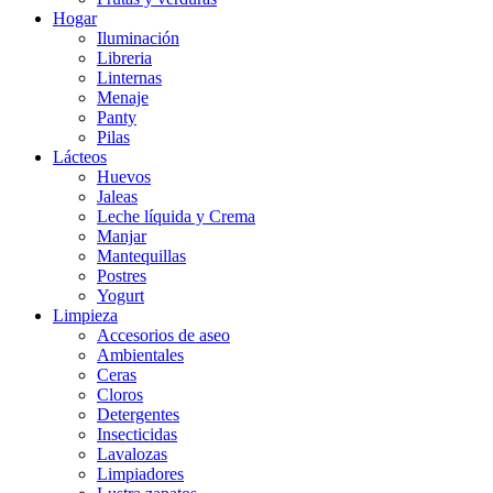
Hogar
Iluminación
Libreria
Linternas
Menaje
Panty
Pilas
Lácteos
Huevos
Jaleas
Leche líquida y Crema
Manjar
Mantequillas
Postres
Yogurt
Limpieza
Accesorios de aseo
Ambientales
Ceras
Cloros
Detergentes
Insecticidas
Lavalozas
Limpiadores