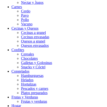
Nectar y Jugos
Carnes
Cerdo
Pavo
Pollo
Vacuno
Cecinas y Quesos
Cecinas a granel
Cecinas envasadas
Quesos a granel
Quesos envasados
Confites
Cereales
Chocolates
Galletas y Golosinas
Snacks y Cóctel
Congelados
Hamburguesas
Helados
Hortalizas
Pescados y carnes
Platos preparados
Frutas y Verduras
Frutas y verduras
Hogar