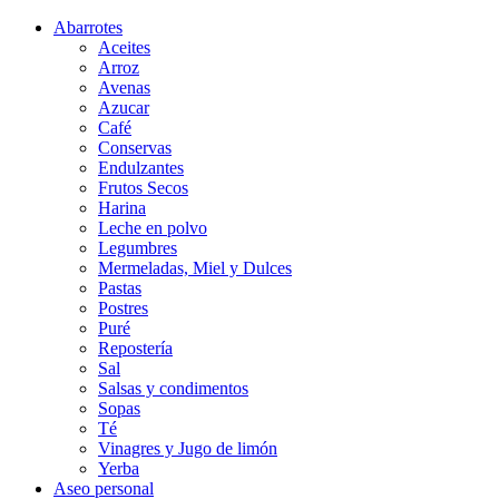
Abarrotes
Aceites
Arroz
Avenas
Azucar
Café
Conservas
Endulzantes
Frutos Secos
Harina
Leche en polvo
Legumbres
Mermeladas, Miel y Dulces
Pastas
Postres
Puré
Repostería
Sal
Salsas y condimentos
Sopas
Té
Vinagres y Jugo de limón
Yerba
Aseo personal