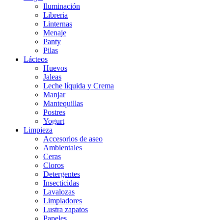
Iluminación
Libreria
Linternas
Menaje
Panty
Pilas
Lácteos
Huevos
Jaleas
Leche líquida y Crema
Manjar
Mantequillas
Postres
Yogurt
Limpieza
Accesorios de aseo
Ambientales
Ceras
Cloros
Detergentes
Insecticidas
Lavalozas
Limpiadores
Lustra zapatos
Papeles