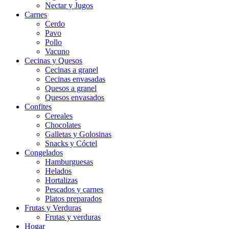
Nectar y Jugos
Carnes
Cerdo
Pavo
Pollo
Vacuno
Cecinas y Quesos
Cecinas a granel
Cecinas envasadas
Quesos a granel
Quesos envasados
Confites
Cereales
Chocolates
Galletas y Golosinas
Snacks y Cóctel
Congelados
Hamburguesas
Helados
Hortalizas
Pescados y carnes
Platos preparados
Frutas y Verduras
Frutas y verduras
Hogar