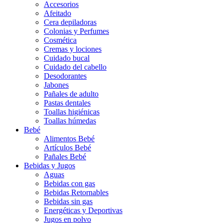
Accesorios
Afeitado
Cera depiladoras
Colonias y Perfumes
Cosmética
Cremas y lociones
Cuidado bucal
Cuidado del cabello
Desodorantes
Jabones
Pañales de adulto
Pastas dentales
Toallas higiénicas
Toallas húmedas
Bebé
Alimentos Bebé
Artículos Bebé
Pañales Bebé
Bebidas y Jugos
Aguas
Bebidas con gas
Bebidas Retornables
Bebidas sin gas
Energéticas y Deportivas
Jugos en polvo