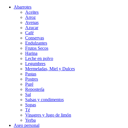
Abarrotes
Aceites
Arroz
Avenas
Azucar
Café
Conservas
Endulzantes
Frutos Secos
Harina
Leche en polvo
Legumbres
Mermeladas, Miel y Dulces
Pastas
Postres
Puré
Repostería
Sal
Salsas y condimentos
Sopas
Té
Vinagres y Jugo de limón
Yerba
Aseo personal