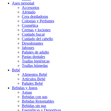
Aseo personal
Accesorios
Afeitado
Cera depiladoras
Colonias y Perfumes
Cosmética
Cremas y lociones
Cuidado bucal
Cuidado del cabello
Desodorantes
Jabones
Pañales de adulto
Pastas dentales
Toallas higiénicas
Toallas húmedas
Bebé
Alimentos Bebé
Artículos Bebé
Pañales Bebé
Bebidas y Jugos
Aguas
Bebidas con gas
Bebidas Retornables
Bebidas sin gas
Energéticas y Deportivas