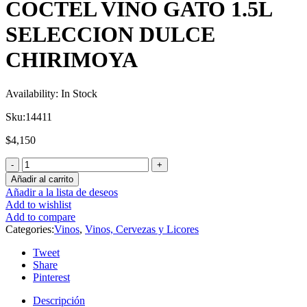
COCTEL VINO GATO 1.5L
SELECCION DULCE
CHIRIMOYA
Availability:
In Stock
Sku:
14411
$
4,150
Añadir al carrito
Añadir a la lista de deseos
Add to wishlist
Add to compare
Categories:
Vinos
,
Vinos, Cervezas y Licores
Tweet
Share
Pinterest
Descripción