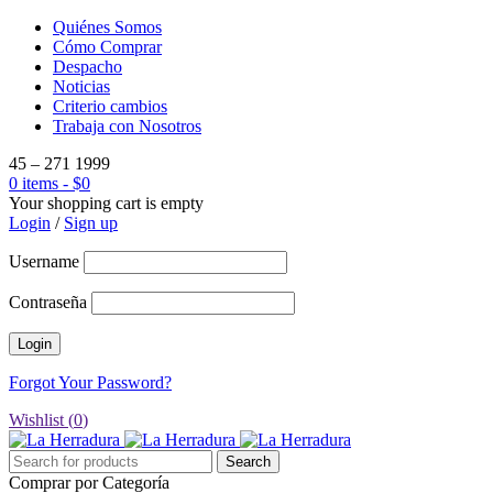
Quiénes Somos
Cómo Comprar
Despacho
Noticias
Criterio cambios
Trabaja con Nosotros
45 – 271 1999
0 items
-
$
0
Your shopping cart is empty
Login
/
Sign up
Username
Contraseña
Forgot Your Password?
Wishlist (
0
)
Comprar por Categoría