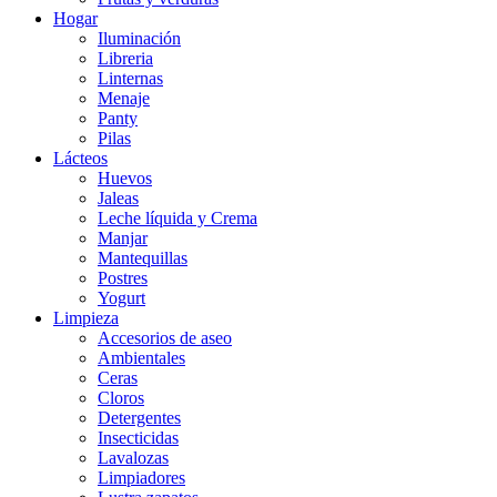
Hogar
Iluminación
Libreria
Linternas
Menaje
Panty
Pilas
Lácteos
Huevos
Jaleas
Leche líquida y Crema
Manjar
Mantequillas
Postres
Yogurt
Limpieza
Accesorios de aseo
Ambientales
Ceras
Cloros
Detergentes
Insecticidas
Lavalozas
Limpiadores