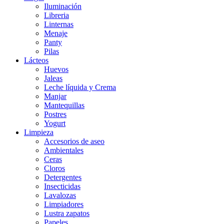
Iluminación
Libreria
Linternas
Menaje
Panty
Pilas
Lácteos
Huevos
Jaleas
Leche líquida y Crema
Manjar
Mantequillas
Postres
Yogurt
Limpieza
Accesorios de aseo
Ambientales
Ceras
Cloros
Detergentes
Insecticidas
Lavalozas
Limpiadores
Lustra zapatos
Papeles