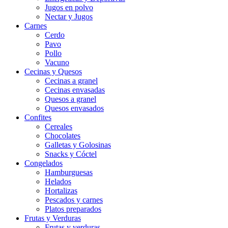
Jugos en polvo
Nectar y Jugos
Carnes
Cerdo
Pavo
Pollo
Vacuno
Cecinas y Quesos
Cecinas a granel
Cecinas envasadas
Quesos a granel
Quesos envasados
Confites
Cereales
Chocolates
Galletas y Golosinas
Snacks y Cóctel
Congelados
Hamburguesas
Helados
Hortalizas
Pescados y carnes
Platos preparados
Frutas y Verduras
Frutas y verduras