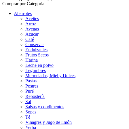
Comprar por Categoría
Abarrotes
Aceites
Arroz
Avenas
Azucar
Café
Conservas
Endulzantes
Frutos Secos
Harina
Leche en polvo
Legumbres
Mermeladas, Miel y Dulces
Pastas
Postres
Puré
Repostería
Sal
Salsas y condimentos
Sopas
Té
Vinagres y Jugo de limón
Yerba