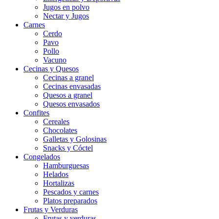
Jugos en polvo
Nectar y Jugos
Carnes
Cerdo
Pavo
Pollo
Vacuno
Cecinas y Quesos
Cecinas a granel
Cecinas envasadas
Quesos a granel
Quesos envasados
Confites
Cereales
Chocolates
Galletas y Golosinas
Snacks y Cóctel
Congelados
Hamburguesas
Helados
Hortalizas
Pescados y carnes
Platos preparados
Frutas y Verduras
Frutas y verduras