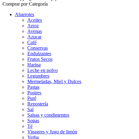
Comprar por Categoría
Abarrotes
Aceites
Arroz
Avenas
Azucar
Café
Conservas
Endulzantes
Frutos Secos
Harina
Leche en polvo
Legumbres
Mermeladas, Miel y Dulces
Pastas
Postres
Puré
Repostería
Sal
Salsas y condimentos
Sopas
Té
Vinagres y Jugo de limón
Yerba