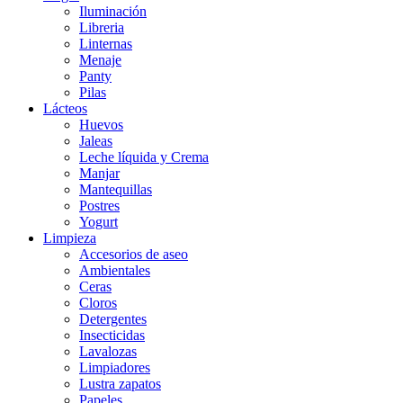
Iluminación
Libreria
Linternas
Menaje
Panty
Pilas
Lácteos
Huevos
Jaleas
Leche líquida y Crema
Manjar
Mantequillas
Postres
Yogurt
Limpieza
Accesorios de aseo
Ambientales
Ceras
Cloros
Detergentes
Insecticidas
Lavalozas
Limpiadores
Lustra zapatos
Papeles