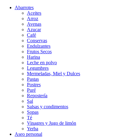
Abarrotes
Aceites
Arroz
Avenas
Azucar
Café
Conservas
Endulzantes
Frutos Secos
Harina
Leche en polvo
Legumbres
Mermeladas, Miel y Dulces
Pastas
Postres
Puré
Repostería
Sal
Salsas y condimentos
Sopas
Té
Vinagres y Jugo de limón
Yerba
Aseo personal