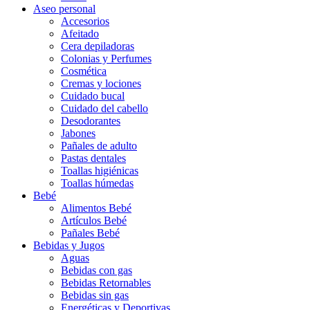
Aseo personal
Accesorios
Afeitado
Cera depiladoras
Colonias y Perfumes
Cosmética
Cremas y lociones
Cuidado bucal
Cuidado del cabello
Desodorantes
Jabones
Pañales de adulto
Pastas dentales
Toallas higiénicas
Toallas húmedas
Bebé
Alimentos Bebé
Artículos Bebé
Pañales Bebé
Bebidas y Jugos
Aguas
Bebidas con gas
Bebidas Retornables
Bebidas sin gas
Energéticas y Deportivas