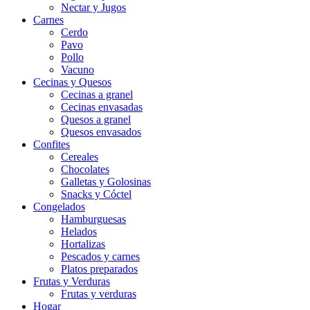
Nectar y Jugos
Carnes
Cerdo
Pavo
Pollo
Vacuno
Cecinas y Quesos
Cecinas a granel
Cecinas envasadas
Quesos a granel
Quesos envasados
Confites
Cereales
Chocolates
Galletas y Golosinas
Snacks y Cóctel
Congelados
Hamburguesas
Helados
Hortalizas
Pescados y carnes
Platos preparados
Frutas y Verduras
Frutas y verduras
Hogar