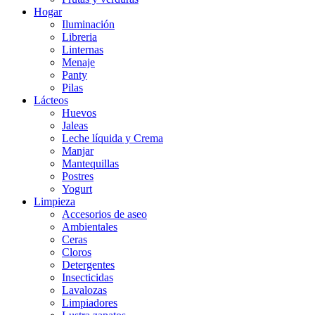
Hogar
Iluminación
Libreria
Linternas
Menaje
Panty
Pilas
Lácteos
Huevos
Jaleas
Leche líquida y Crema
Manjar
Mantequillas
Postres
Yogurt
Limpieza
Accesorios de aseo
Ambientales
Ceras
Cloros
Detergentes
Insecticidas
Lavalozas
Limpiadores