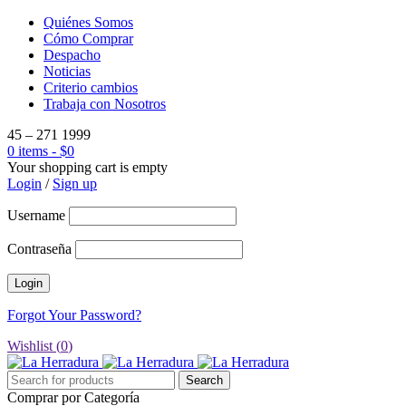
Quiénes Somos
Cómo Comprar
Despacho
Noticias
Criterio cambios
Trabaja con Nosotros
45 – 271 1999
0 items
-
$
0
Your shopping cart is empty
Login
/
Sign up
Username
Contraseña
Forgot Your Password?
Wishlist (
0
)
Comprar por Categoría