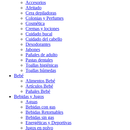
Accesorios
Afeitado
Cera depiladoras
Colonias y Perfumes
Cosmética
Cremas y lociones
Cuidado bucal
Cuidado del cabello
Desodorantes
Jabones
Pañales de adulto
Pastas dentales
Toallas higiénicas
Toallas húmedas
Bebé
Alimentos Bebé
Artículos Bebé
Pañales Bebé
Bebidas y Jugos
Aguas
Bebidas con gas
Bebidas Retornables
Bebidas sin gas
Energéticas y Deportivas
Jugos en polvo