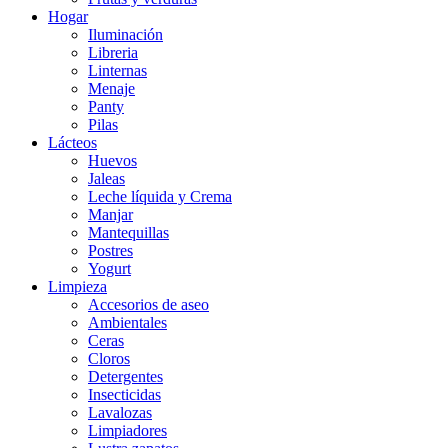
Hogar
Iluminación
Libreria
Linternas
Menaje
Panty
Pilas
Lácteos
Huevos
Jaleas
Leche líquida y Crema
Manjar
Mantequillas
Postres
Yogurt
Limpieza
Accesorios de aseo
Ambientales
Ceras
Cloros
Detergentes
Insecticidas
Lavalozas
Limpiadores