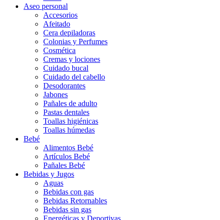
Aseo personal
Accesorios
Afeitado
Cera depiladoras
Colonias y Perfumes
Cosmética
Cremas y lociones
Cuidado bucal
Cuidado del cabello
Desodorantes
Jabones
Pañales de adulto
Pastas dentales
Toallas higiénicas
Toallas húmedas
Bebé
Alimentos Bebé
Artículos Bebé
Pañales Bebé
Bebidas y Jugos
Aguas
Bebidas con gas
Bebidas Retornables
Bebidas sin gas
Energéticas y Deportivas