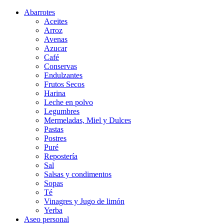
Abarrotes
Aceites
Arroz
Avenas
Azucar
Café
Conservas
Endulzantes
Frutos Secos
Harina
Leche en polvo
Legumbres
Mermeladas, Miel y Dulces
Pastas
Postres
Puré
Repostería
Sal
Salsas y condimentos
Sopas
Té
Vinagres y Jugo de limón
Yerba
Aseo personal