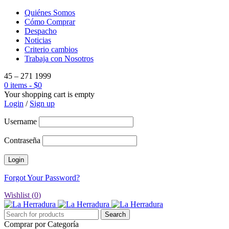
Quiénes Somos
Cómo Comprar
Despacho
Noticias
Criterio cambios
Trabaja con Nosotros
45 – 271 1999
0 items
-
$
0
Your shopping cart is empty
Login
/
Sign up
Username
Contraseña
Forgot Your Password?
Wishlist (
0
)
Comprar por Categoría