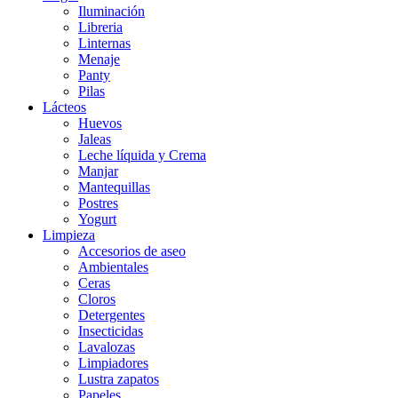
Iluminación
Libreria
Linternas
Menaje
Panty
Pilas
Lácteos
Huevos
Jaleas
Leche líquida y Crema
Manjar
Mantequillas
Postres
Yogurt
Limpieza
Accesorios de aseo
Ambientales
Ceras
Cloros
Detergentes
Insecticidas
Lavalozas
Limpiadores
Lustra zapatos
Papeles