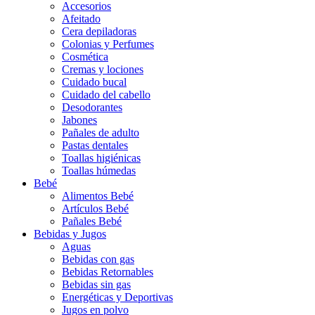
Accesorios
Afeitado
Cera depiladoras
Colonias y Perfumes
Cosmética
Cremas y lociones
Cuidado bucal
Cuidado del cabello
Desodorantes
Jabones
Pañales de adulto
Pastas dentales
Toallas higiénicas
Toallas húmedas
Bebé
Alimentos Bebé
Artículos Bebé
Pañales Bebé
Bebidas y Jugos
Aguas
Bebidas con gas
Bebidas Retornables
Bebidas sin gas
Energéticas y Deportivas
Jugos en polvo