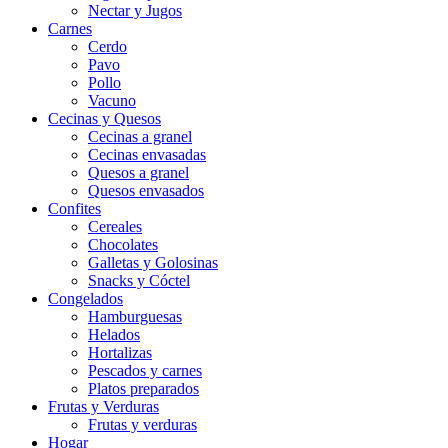
Nectar y Jugos
Carnes
Cerdo
Pavo
Pollo
Vacuno
Cecinas y Quesos
Cecinas a granel
Cecinas envasadas
Quesos a granel
Quesos envasados
Confites
Cereales
Chocolates
Galletas y Golosinas
Snacks y Cóctel
Congelados
Hamburguesas
Helados
Hortalizas
Pescados y carnes
Platos preparados
Frutas y Verduras
Frutas y verduras
Hogar