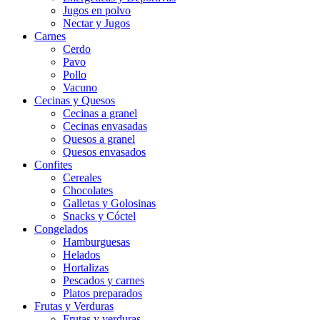
Jugos en polvo
Nectar y Jugos
Carnes
Cerdo
Pavo
Pollo
Vacuno
Cecinas y Quesos
Cecinas a granel
Cecinas envasadas
Quesos a granel
Quesos envasados
Confites
Cereales
Chocolates
Galletas y Golosinas
Snacks y Cóctel
Congelados
Hamburguesas
Helados
Hortalizas
Pescados y carnes
Platos preparados
Frutas y Verduras
Frutas y verduras