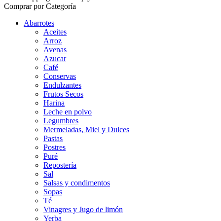
Comprar por Categoría
Abarrotes
Aceites
Arroz
Avenas
Azucar
Café
Conservas
Endulzantes
Frutos Secos
Harina
Leche en polvo
Legumbres
Mermeladas, Miel y Dulces
Pastas
Postres
Puré
Repostería
Sal
Salsas y condimentos
Sopas
Té
Vinagres y Jugo de limón
Yerba