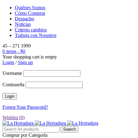
Quiénes Somos
Cómo Comprar
Despacho
Noticias
Criterio cambios
Trabaja con Nosotros
45 – 271 1999
0 items
-
$
0
Your shopping cart is empty
Login
/
Sign up
Username
Contraseña
Forgot Your Password?
Wishlist (
0
)
Comprar por Categoría