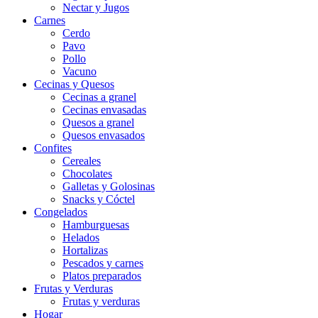
Nectar y Jugos
Carnes
Cerdo
Pavo
Pollo
Vacuno
Cecinas y Quesos
Cecinas a granel
Cecinas envasadas
Quesos a granel
Quesos envasados
Confites
Cereales
Chocolates
Galletas y Golosinas
Snacks y Cóctel
Congelados
Hamburguesas
Helados
Hortalizas
Pescados y carnes
Platos preparados
Frutas y Verduras
Frutas y verduras
Hogar