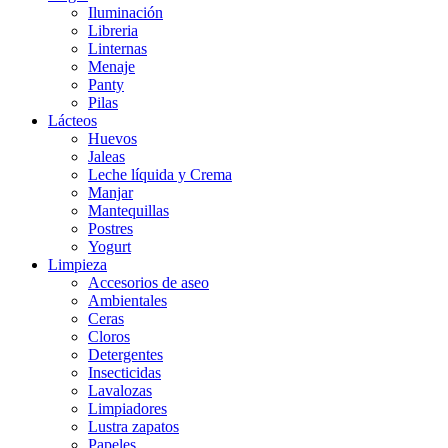
Iluminación
Libreria
Linternas
Menaje
Panty
Pilas
Lácteos
Huevos
Jaleas
Leche líquida y Crema
Manjar
Mantequillas
Postres
Yogurt
Limpieza
Accesorios de aseo
Ambientales
Ceras
Cloros
Detergentes
Insecticidas
Lavalozas
Limpiadores
Lustra zapatos
Papeles