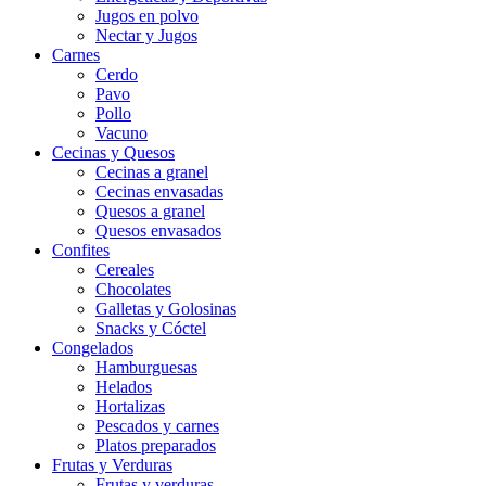
Jugos en polvo
Nectar y Jugos
Carnes
Cerdo
Pavo
Pollo
Vacuno
Cecinas y Quesos
Cecinas a granel
Cecinas envasadas
Quesos a granel
Quesos envasados
Confites
Cereales
Chocolates
Galletas y Golosinas
Snacks y Cóctel
Congelados
Hamburguesas
Helados
Hortalizas
Pescados y carnes
Platos preparados
Frutas y Verduras
Frutas y verduras