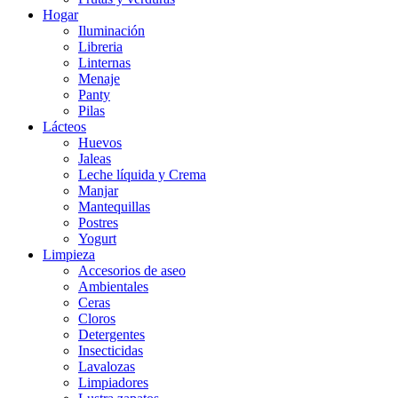
Hogar
Iluminación
Libreria
Linternas
Menaje
Panty
Pilas
Lácteos
Huevos
Jaleas
Leche líquida y Crema
Manjar
Mantequillas
Postres
Yogurt
Limpieza
Accesorios de aseo
Ambientales
Ceras
Cloros
Detergentes
Insecticidas
Lavalozas
Limpiadores