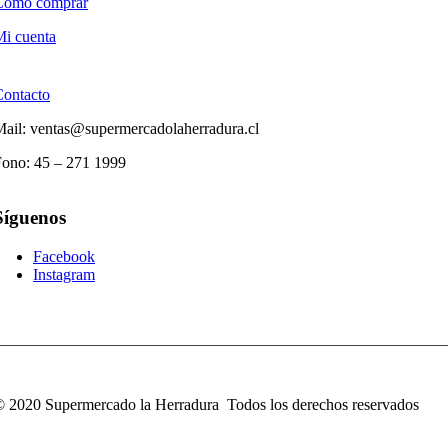
Cómo comprar
i cuenta
Contacto
ail: ventas@supermercadolaherradura.cl
Fono:
45 – 271 1999
Síguenos
Facebook
Instagram
 2020 Supermercado la Herradura Todos los derechos reservados