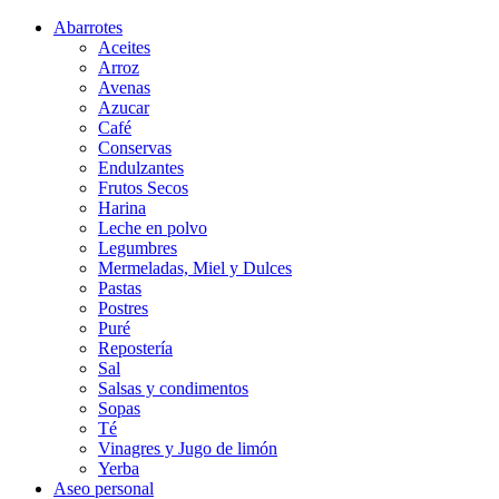
Abarrotes
Aceites
Arroz
Avenas
Azucar
Café
Conservas
Endulzantes
Frutos Secos
Harina
Leche en polvo
Legumbres
Mermeladas, Miel y Dulces
Pastas
Postres
Puré
Repostería
Sal
Salsas y condimentos
Sopas
Té
Vinagres y Jugo de limón
Yerba
Aseo personal