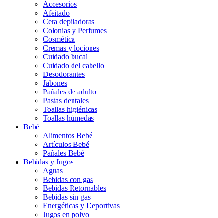
Accesorios
Afeitado
Cera depiladoras
Colonias y Perfumes
Cosmética
Cremas y lociones
Cuidado bucal
Cuidado del cabello
Desodorantes
Jabones
Pañales de adulto
Pastas dentales
Toallas higiénicas
Toallas húmedas
Bebé
Alimentos Bebé
Artículos Bebé
Pañales Bebé
Bebidas y Jugos
Aguas
Bebidas con gas
Bebidas Retornables
Bebidas sin gas
Energéticas y Deportivas
Jugos en polvo