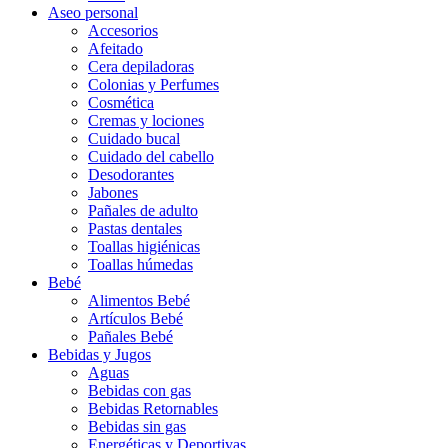
Aseo personal
Accesorios
Afeitado
Cera depiladoras
Colonias y Perfumes
Cosmética
Cremas y lociones
Cuidado bucal
Cuidado del cabello
Desodorantes
Jabones
Pañales de adulto
Pastas dentales
Toallas higiénicas
Toallas húmedas
Bebé
Alimentos Bebé
Artículos Bebé
Pañales Bebé
Bebidas y Jugos
Aguas
Bebidas con gas
Bebidas Retornables
Bebidas sin gas
Energéticas y Deportivas