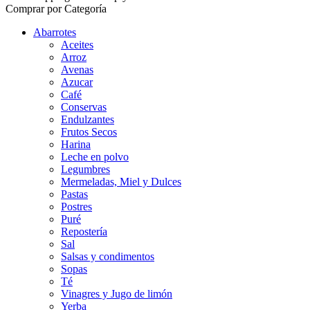
Comprar por Categoría
Abarrotes
Aceites
Arroz
Avenas
Azucar
Café
Conservas
Endulzantes
Frutos Secos
Harina
Leche en polvo
Legumbres
Mermeladas, Miel y Dulces
Pastas
Postres
Puré
Repostería
Sal
Salsas y condimentos
Sopas
Té
Vinagres y Jugo de limón
Yerba