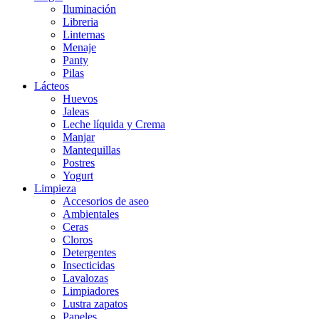
Iluminación
Libreria
Linternas
Menaje
Panty
Pilas
Lácteos
Huevos
Jaleas
Leche líquida y Crema
Manjar
Mantequillas
Postres
Yogurt
Limpieza
Accesorios de aseo
Ambientales
Ceras
Cloros
Detergentes
Insecticidas
Lavalozas
Limpiadores
Lustra zapatos
Papeles