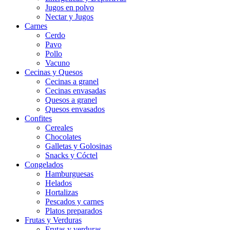
Jugos en polvo
Nectar y Jugos
Carnes
Cerdo
Pavo
Pollo
Vacuno
Cecinas y Quesos
Cecinas a granel
Cecinas envasadas
Quesos a granel
Quesos envasados
Confites
Cereales
Chocolates
Galletas y Golosinas
Snacks y Cóctel
Congelados
Hamburguesas
Helados
Hortalizas
Pescados y carnes
Platos preparados
Frutas y Verduras
Frutas y verduras