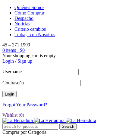
Quiénes Somos
Cómo Comprar
Despacho
Noticias
Criterio cambios
Trabaja con Nosotros
45 – 271 1999
0 items
-
$
0
Your shopping cart is empty
Login
/
Sign up
Username
Contraseña
Forgot Your Password?
Wishlist (
0
)
Comprar por Categoría