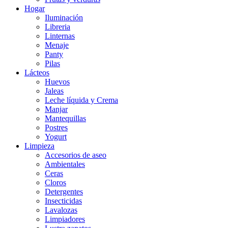
Hogar
Iluminación
Libreria
Linternas
Menaje
Panty
Pilas
Lácteos
Huevos
Jaleas
Leche líquida y Crema
Manjar
Mantequillas
Postres
Yogurt
Limpieza
Accesorios de aseo
Ambientales
Ceras
Cloros
Detergentes
Insecticidas
Lavalozas
Limpiadores