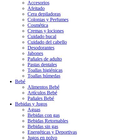
Accesorios
Afeitado
Cera depiladoras
Colonias y Perfumes
Cosmética
Cremas y lociones
Cuidado bucal
Cuidado del cabello
Desodorantes
Jabones
Pañales de adulto
Pastas dentales
Toallas higiénicas
Toallas húmedas
Bebé
Alimentos Bebé
Artículos Bebé
Pañales Bebé
Bebidas y Jugos
Aguas
Bebidas con gas
Bebidas Retornables
Bebidas sin gas
Energéticas y Deportivas
Jugos en polvo