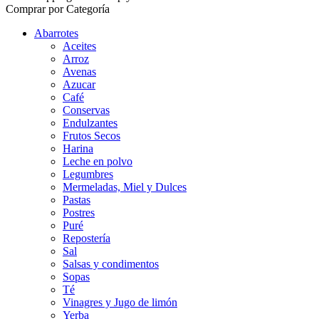
Comprar por Categoría
Abarrotes
Aceites
Arroz
Avenas
Azucar
Café
Conservas
Endulzantes
Frutos Secos
Harina
Leche en polvo
Legumbres
Mermeladas, Miel y Dulces
Pastas
Postres
Puré
Repostería
Sal
Salsas y condimentos
Sopas
Té
Vinagres y Jugo de limón
Yerba