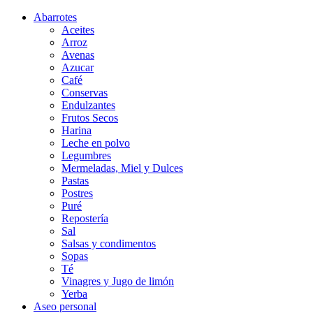
Abarrotes
Aceites
Arroz
Avenas
Azucar
Café
Conservas
Endulzantes
Frutos Secos
Harina
Leche en polvo
Legumbres
Mermeladas, Miel y Dulces
Pastas
Postres
Puré
Repostería
Sal
Salsas y condimentos
Sopas
Té
Vinagres y Jugo de limón
Yerba
Aseo personal