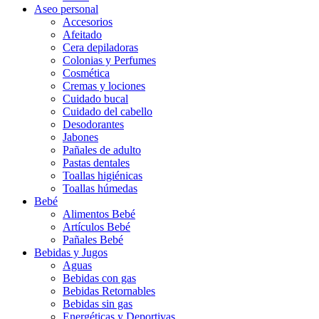
Aseo personal
Accesorios
Afeitado
Cera depiladoras
Colonias y Perfumes
Cosmética
Cremas y lociones
Cuidado bucal
Cuidado del cabello
Desodorantes
Jabones
Pañales de adulto
Pastas dentales
Toallas higiénicas
Toallas húmedas
Bebé
Alimentos Bebé
Artículos Bebé
Pañales Bebé
Bebidas y Jugos
Aguas
Bebidas con gas
Bebidas Retornables
Bebidas sin gas
Energéticas y Deportivas