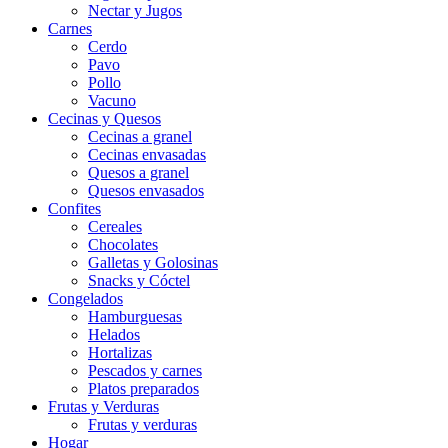
Nectar y Jugos
Carnes
Cerdo
Pavo
Pollo
Vacuno
Cecinas y Quesos
Cecinas a granel
Cecinas envasadas
Quesos a granel
Quesos envasados
Confites
Cereales
Chocolates
Galletas y Golosinas
Snacks y Cóctel
Congelados
Hamburguesas
Helados
Hortalizas
Pescados y carnes
Platos preparados
Frutas y Verduras
Frutas y verduras
Hogar