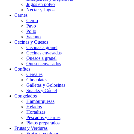
Jugos en polvo
Nectar y Jugos
Carnes
Cerdo
Pavo
Pollo
Vacuno
Cecinas y Quesos
Cecinas a granel
Cecinas envasadas
Quesos a granel
Quesos envasados
Confites
Cereales
Chocolates
Galletas y Golosinas
Snacks y Cóctel
Congelados
Hamburguesas
Helados
Hortalizas
Pescados y carnes
Platos preparados
Frutas y Verduras
Frutas y verduras