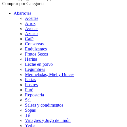
Comprar por Categoría
Abarrotes
Aceites
Arroz
Avenas
Azucar
Café
Conservas
Endulzantes
Frutos Secos
Harina
Leche en polvo
Legumbres
Mermeladas, Miel y Dulces
Pastas
Postres
Puré
Repostería
Sal
Salsas y condimentos
Sopas
Té
Vinagres y Jugo de limón
Yerba