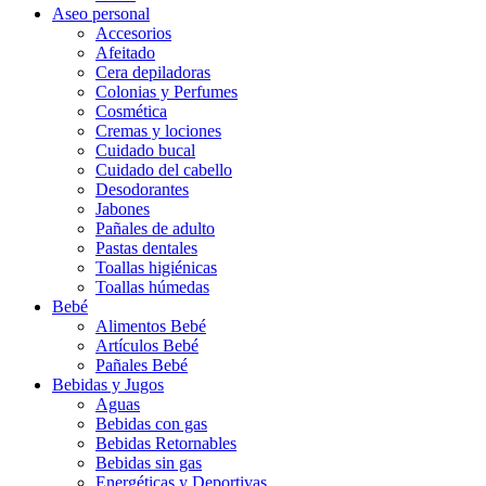
Aseo personal
Accesorios
Afeitado
Cera depiladoras
Colonias y Perfumes
Cosmética
Cremas y lociones
Cuidado bucal
Cuidado del cabello
Desodorantes
Jabones
Pañales de adulto
Pastas dentales
Toallas higiénicas
Toallas húmedas
Bebé
Alimentos Bebé
Artículos Bebé
Pañales Bebé
Bebidas y Jugos
Aguas
Bebidas con gas
Bebidas Retornables
Bebidas sin gas
Energéticas y Deportivas