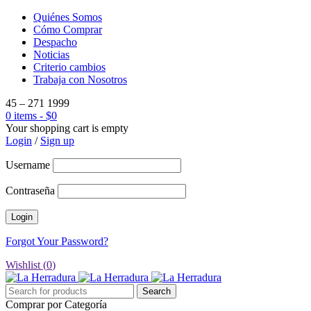
Quiénes Somos
Cómo Comprar
Despacho
Noticias
Criterio cambios
Trabaja con Nosotros
45 – 271 1999
0 items
-
$
0
Your shopping cart is empty
Login
/
Sign up
Username
Contraseña
Forgot Your Password?
Wishlist (
0
)
Comprar por Categoría