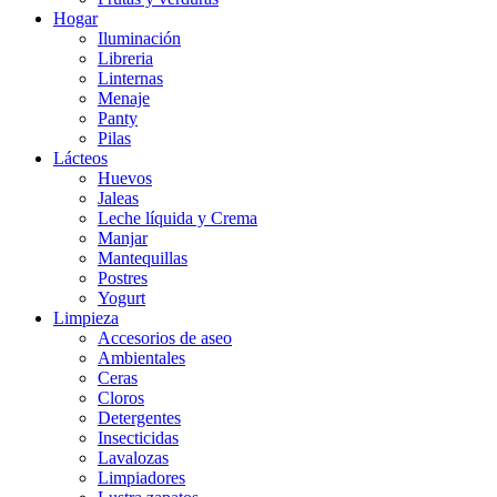
Hogar
Iluminación
Libreria
Linternas
Menaje
Panty
Pilas
Lácteos
Huevos
Jaleas
Leche líquida y Crema
Manjar
Mantequillas
Postres
Yogurt
Limpieza
Accesorios de aseo
Ambientales
Ceras
Cloros
Detergentes
Insecticidas
Lavalozas
Limpiadores