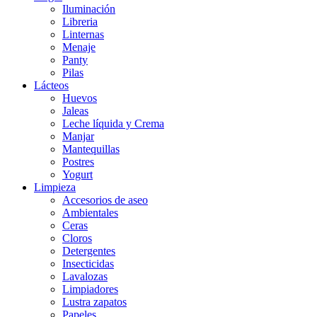
Iluminación
Libreria
Linternas
Menaje
Panty
Pilas
Lácteos
Huevos
Jaleas
Leche líquida y Crema
Manjar
Mantequillas
Postres
Yogurt
Limpieza
Accesorios de aseo
Ambientales
Ceras
Cloros
Detergentes
Insecticidas
Lavalozas
Limpiadores
Lustra zapatos
Papeles