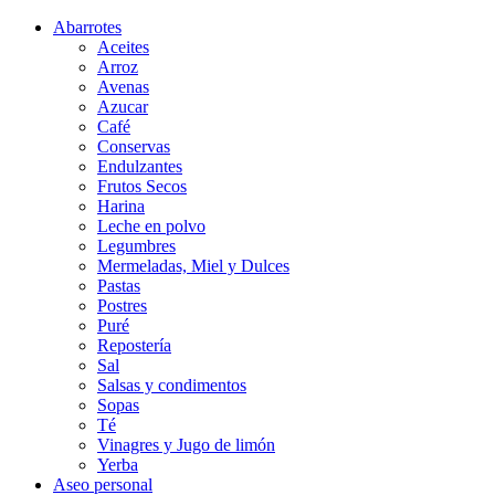
Abarrotes
Aceites
Arroz
Avenas
Azucar
Café
Conservas
Endulzantes
Frutos Secos
Harina
Leche en polvo
Legumbres
Mermeladas, Miel y Dulces
Pastas
Postres
Puré
Repostería
Sal
Salsas y condimentos
Sopas
Té
Vinagres y Jugo de limón
Yerba
Aseo personal