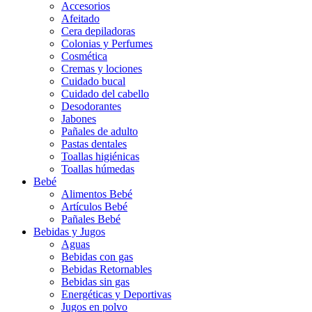
Accesorios
Afeitado
Cera depiladoras
Colonias y Perfumes
Cosmética
Cremas y lociones
Cuidado bucal
Cuidado del cabello
Desodorantes
Jabones
Pañales de adulto
Pastas dentales
Toallas higiénicas
Toallas húmedas
Bebé
Alimentos Bebé
Artículos Bebé
Pañales Bebé
Bebidas y Jugos
Aguas
Bebidas con gas
Bebidas Retornables
Bebidas sin gas
Energéticas y Deportivas
Jugos en polvo