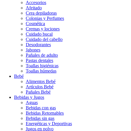
Accesorios
Afeitado
Cera depiladoras
Colonias y Perfumes
Cosmética
Cremas y lociones
Cuidado bucal
Cuidado del cabello
Desodorantes
Jabones
Pañales de adulto
Pastas dentales
Toallas higiénicas
Toallas húmedas
Bebé
Alimentos Bebé
Artículos Bebé
Pañales Bebé
Bebidas y Jugos
Aguas
Bebidas con gas
Bebidas Retornables
Bebidas sin gas
Energéticas y Deportivas
Jugos en polvo