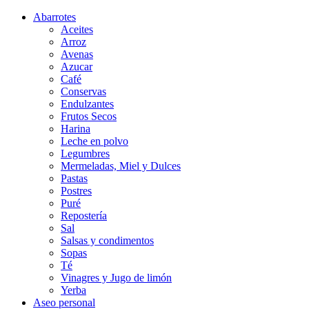
Abarrotes
Aceites
Arroz
Avenas
Azucar
Café
Conservas
Endulzantes
Frutos Secos
Harina
Leche en polvo
Legumbres
Mermeladas, Miel y Dulces
Pastas
Postres
Puré
Repostería
Sal
Salsas y condimentos
Sopas
Té
Vinagres y Jugo de limón
Yerba
Aseo personal