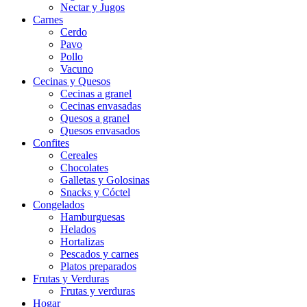
Nectar y Jugos
Carnes
Cerdo
Pavo
Pollo
Vacuno
Cecinas y Quesos
Cecinas a granel
Cecinas envasadas
Quesos a granel
Quesos envasados
Confites
Cereales
Chocolates
Galletas y Golosinas
Snacks y Cóctel
Congelados
Hamburguesas
Helados
Hortalizas
Pescados y carnes
Platos preparados
Frutas y Verduras
Frutas y verduras
Hogar