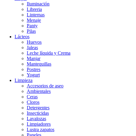
Iluminación
Libreria
Linternas
Menaje
Panty
Pilas
Lácteos
Huevos
Jaleas
Leche líquida y Crema
Manjar
Mantequillas
Postres
Yogurt
Limpieza
Accesorios de aseo
Ambientales
Ceras
Cloros
Detergentes
Insecticidas
Lavalozas
Limpiadores
Lustra zapatos
Papeles