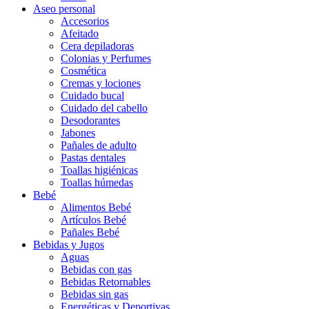
Aseo personal
Accesorios
Afeitado
Cera depiladoras
Colonias y Perfumes
Cosmética
Cremas y lociones
Cuidado bucal
Cuidado del cabello
Desodorantes
Jabones
Pañales de adulto
Pastas dentales
Toallas higiénicas
Toallas húmedas
Bebé
Alimentos Bebé
Artículos Bebé
Pañales Bebé
Bebidas y Jugos
Aguas
Bebidas con gas
Bebidas Retornables
Bebidas sin gas
Energéticas y Deportivas