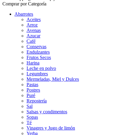
Comprar por Categoría
Abarrotes
Aceites
Arroz
Avenas
Azucar
Café
Conservas
Endulzantes
Frutos Secos
Harina
Leche en polvo
Legumbres
Mermeladas, Miel y Dulces
Pastas
Postres
Puré
Repostería
Sal
Salsas y condimentos
Sopas
Té
Vinagres y Jugo de limón
Yerba