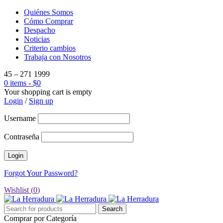
Quiénes Somos
Cómo Comprar
Despacho
Noticias
Criterio cambios
Trabaja con Nosotros
45 – 271 1999
0 items
-
$
0
Your shopping cart is empty
Login
/
Sign up
Username
Contraseña
Forgot Your Password?
Wishlist (
0
)
Comprar por Categoría