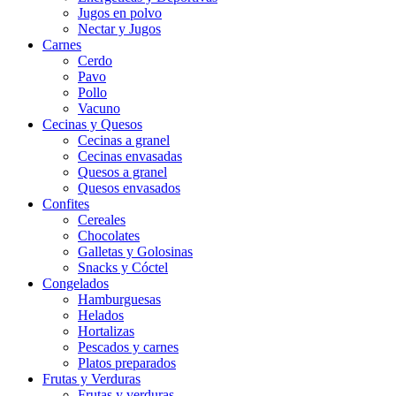
Jugos en polvo
Nectar y Jugos
Carnes
Cerdo
Pavo
Pollo
Vacuno
Cecinas y Quesos
Cecinas a granel
Cecinas envasadas
Quesos a granel
Quesos envasados
Confites
Cereales
Chocolates
Galletas y Golosinas
Snacks y Cóctel
Congelados
Hamburguesas
Helados
Hortalizas
Pescados y carnes
Platos preparados
Frutas y Verduras
Frutas y verduras