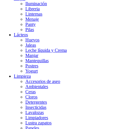
Iluminación
Libreria
Linternas
Menaje
Panty
Pilas
Lácteos
Huevos
Jaleas
Leche líquida y Crema
Manjar
Mantequillas
Postres
Yogurt
Limpieza
Accesorios de aseo
Ambientales
Ceras
Cloros
Detergentes
Insecticidas
Lavalozas
Limpiadores
Lustra zapatos
Papeles