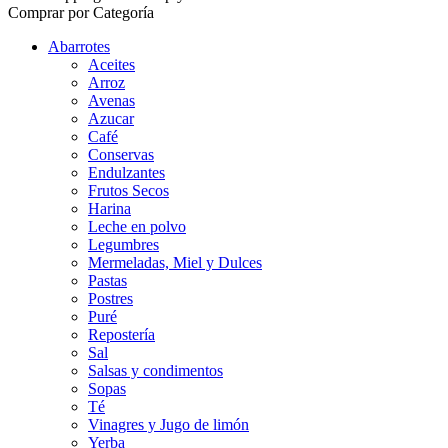
Comprar por Categoría
Abarrotes
Aceites
Arroz
Avenas
Azucar
Café
Conservas
Endulzantes
Frutos Secos
Harina
Leche en polvo
Legumbres
Mermeladas, Miel y Dulces
Pastas
Postres
Puré
Repostería
Sal
Salsas y condimentos
Sopas
Té
Vinagres y Jugo de limón
Yerba