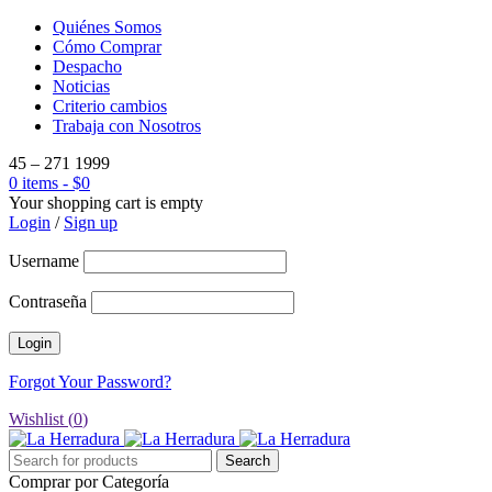
Quiénes Somos
Cómo Comprar
Despacho
Noticias
Criterio cambios
Trabaja con Nosotros
45 – 271 1999
0 items
-
$
0
Your shopping cart is empty
Login
/
Sign up
Username
Contraseña
Forgot Your Password?
Wishlist (
0
)
Comprar por Categoría