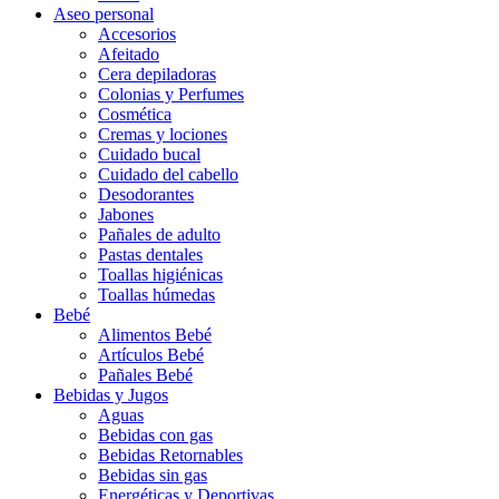
Aseo personal
Accesorios
Afeitado
Cera depiladoras
Colonias y Perfumes
Cosmética
Cremas y lociones
Cuidado bucal
Cuidado del cabello
Desodorantes
Jabones
Pañales de adulto
Pastas dentales
Toallas higiénicas
Toallas húmedas
Bebé
Alimentos Bebé
Artículos Bebé
Pañales Bebé
Bebidas y Jugos
Aguas
Bebidas con gas
Bebidas Retornables
Bebidas sin gas
Energéticas y Deportivas