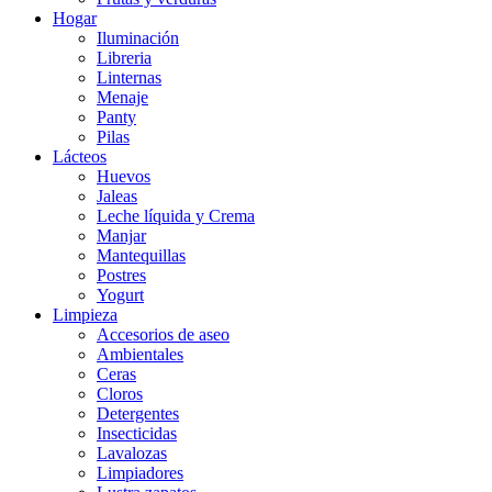
Hogar
Iluminación
Libreria
Linternas
Menaje
Panty
Pilas
Lácteos
Huevos
Jaleas
Leche líquida y Crema
Manjar
Mantequillas
Postres
Yogurt
Limpieza
Accesorios de aseo
Ambientales
Ceras
Cloros
Detergentes
Insecticidas
Lavalozas
Limpiadores