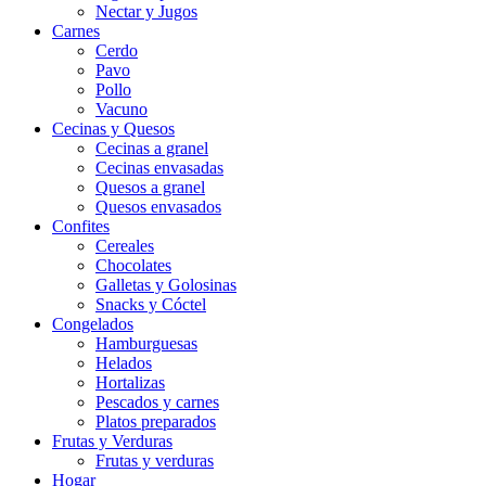
Nectar y Jugos
Carnes
Cerdo
Pavo
Pollo
Vacuno
Cecinas y Quesos
Cecinas a granel
Cecinas envasadas
Quesos a granel
Quesos envasados
Confites
Cereales
Chocolates
Galletas y Golosinas
Snacks y Cóctel
Congelados
Hamburguesas
Helados
Hortalizas
Pescados y carnes
Platos preparados
Frutas y Verduras
Frutas y verduras
Hogar