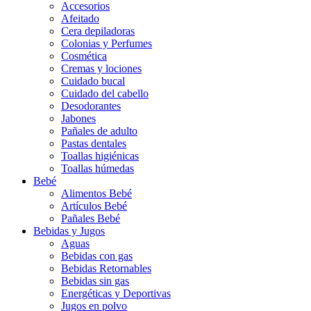
Accesorios
Afeitado
Cera depiladoras
Colonias y Perfumes
Cosmética
Cremas y lociones
Cuidado bucal
Cuidado del cabello
Desodorantes
Jabones
Pañales de adulto
Pastas dentales
Toallas higiénicas
Toallas húmedas
Bebé
Alimentos Bebé
Artículos Bebé
Pañales Bebé
Bebidas y Jugos
Aguas
Bebidas con gas
Bebidas Retornables
Bebidas sin gas
Energéticas y Deportivas
Jugos en polvo