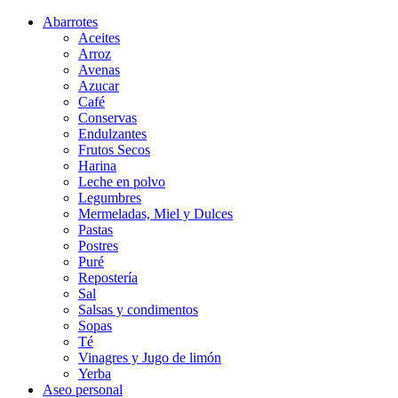
Abarrotes
Aceites
Arroz
Avenas
Azucar
Café
Conservas
Endulzantes
Frutos Secos
Harina
Leche en polvo
Legumbres
Mermeladas, Miel y Dulces
Pastas
Postres
Puré
Repostería
Sal
Salsas y condimentos
Sopas
Té
Vinagres y Jugo de limón
Yerba
Aseo personal