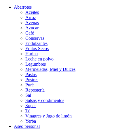
Abarrotes
Aceites
Arroz
Avenas
Azucar
Café
Conservas
Endulzantes
Frutos Secos
Harina
Leche en polvo
Legumbres
Mermeladas, Miel y Dulces
Pastas
Postres
Puré
Repostería
Sal
Salsas y condimentos
Sopas
Té
Vinagres y Jugo de limón
Yerba
Aseo personal