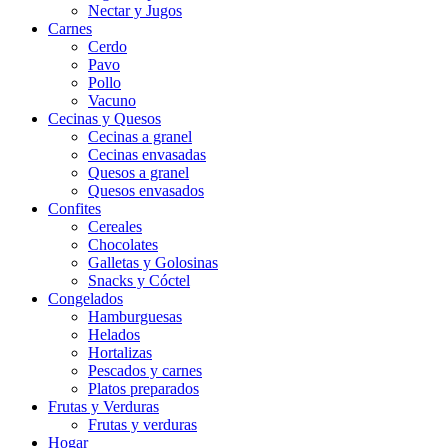
Nectar y Jugos
Carnes
Cerdo
Pavo
Pollo
Vacuno
Cecinas y Quesos
Cecinas a granel
Cecinas envasadas
Quesos a granel
Quesos envasados
Confites
Cereales
Chocolates
Galletas y Golosinas
Snacks y Cóctel
Congelados
Hamburguesas
Helados
Hortalizas
Pescados y carnes
Platos preparados
Frutas y Verduras
Frutas y verduras
Hogar