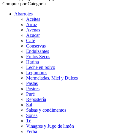
Comprar por Categoría
Abarrotes
Aceites
Arroz
Avenas
Azucar
Café
Conservas
Endulzantes
Frutos Secos
Harina
Leche en polvo
Legumbres
Mermeladas, Miel y Dulces
Pastas
Postres
Puré
Repostería
Sal
Salsas y condimentos
Sopas
Té
Vinagres y Jugo de limón
Yerba