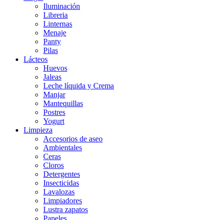
Iluminación
Libreria
Linternas
Menaje
Panty
Pilas
Lácteos
Huevos
Jaleas
Leche líquida y Crema
Manjar
Mantequillas
Postres
Yogurt
Limpieza
Accesorios de aseo
Ambientales
Ceras
Cloros
Detergentes
Insecticidas
Lavalozas
Limpiadores
Lustra zapatos
Papeles