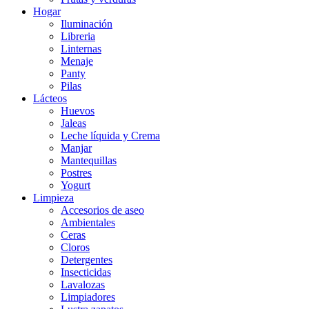
Hogar
Iluminación
Libreria
Linternas
Menaje
Panty
Pilas
Lácteos
Huevos
Jaleas
Leche líquida y Crema
Manjar
Mantequillas
Postres
Yogurt
Limpieza
Accesorios de aseo
Ambientales
Ceras
Cloros
Detergentes
Insecticidas
Lavalozas
Limpiadores