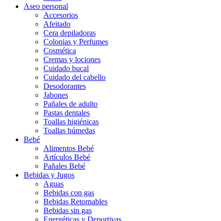
Aseo personal
Accesorios
Afeitado
Cera depiladoras
Colonias y Perfumes
Cosmética
Cremas y lociones
Cuidado bucal
Cuidado del cabello
Desodorantes
Jabones
Pañales de adulto
Pastas dentales
Toallas higiénicas
Toallas húmedas
Bebé
Alimentos Bebé
Artículos Bebé
Pañales Bebé
Bebidas y Jugos
Aguas
Bebidas con gas
Bebidas Retornables
Bebidas sin gas
Energéticas y Deportivas