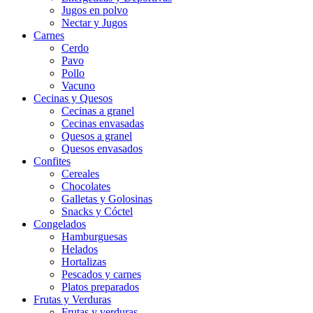
Jugos en polvo
Nectar y Jugos
Carnes
Cerdo
Pavo
Pollo
Vacuno
Cecinas y Quesos
Cecinas a granel
Cecinas envasadas
Quesos a granel
Quesos envasados
Confites
Cereales
Chocolates
Galletas y Golosinas
Snacks y Cóctel
Congelados
Hamburguesas
Helados
Hortalizas
Pescados y carnes
Platos preparados
Frutas y Verduras
Frutas y verduras