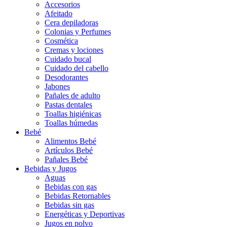
Accesorios
Afeitado
Cera depiladoras
Colonias y Perfumes
Cosmética
Cremas y lociones
Cuidado bucal
Cuidado del cabello
Desodorantes
Jabones
Pañales de adulto
Pastas dentales
Toallas higiénicas
Toallas húmedas
Bebé
Alimentos Bebé
Artículos Bebé
Pañales Bebé
Bebidas y Jugos
Aguas
Bebidas con gas
Bebidas Retornables
Bebidas sin gas
Energéticas y Deportivas
Jugos en polvo