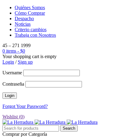
Quiénes Somos
Cómo Comprar
Despacho
Noticias
Criterio cambios
Trabaja con Nosotros
45 – 271 1999
0 items
-
$
0
Your shopping cart is empty
Login
/
Sign up
Username
Contraseña
Forgot Your Password?
Wishlist (
0
)
Comprar por Categoría