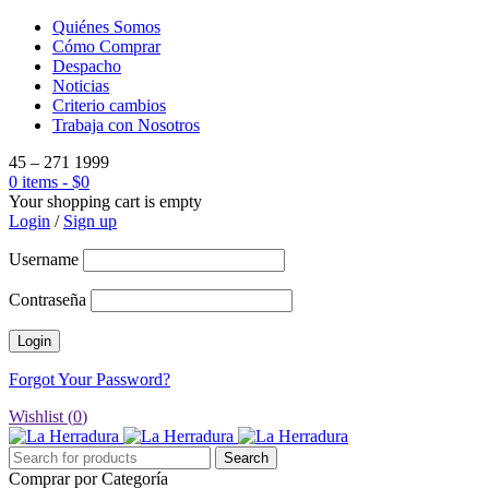
Quiénes Somos
Cómo Comprar
Despacho
Noticias
Criterio cambios
Trabaja con Nosotros
45 – 271 1999
0 items
-
$
0
Your shopping cart is empty
Login
/
Sign up
Username
Contraseña
Forgot Your Password?
Wishlist (
0
)
Comprar por Categoría