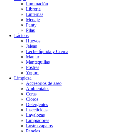
Iluminación
Libreria
Linternas
Menaje
Panty
Pilas
Lácteos
Huevos
Jaleas
Leche líquida y Crema
Manjar
Mantequillas
Postres
Yogurt
Limpieza
Accesorios de aseo
Ambientales
Ceras
Cloros
Detergentes
Insecticidas
Lavalozas
Limpiadores
Lustra zapatos
Papeles