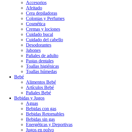
Accesorios
Afeitado
Cera depiladoras
Colonias y Perfumes
Cosmética
Cremas y lociones
Cuidado bucal
Cuidado del cabello
Desodorantes
Jabones
Pañales de adulto
Pastas dentales
Toallas higiénicas
Toallas húmedas
Bebé
Alimentos Bebé
Artículos Bebé
Pañales Bebé
Bebidas y Jugos
Aguas
Bebidas con gas
Bebidas Retornables
Bebidas sin gas
Energéticas y Deportivas
Jugos en polvo