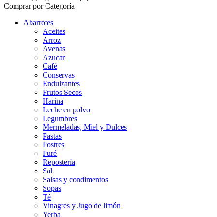
Comprar por Categoría
Abarrotes
Aceites
Arroz
Avenas
Azucar
Café
Conservas
Endulzantes
Frutos Secos
Harina
Leche en polvo
Legumbres
Mermeladas, Miel y Dulces
Pastas
Postres
Puré
Repostería
Sal
Salsas y condimentos
Sopas
Té
Vinagres y Jugo de limón
Yerba