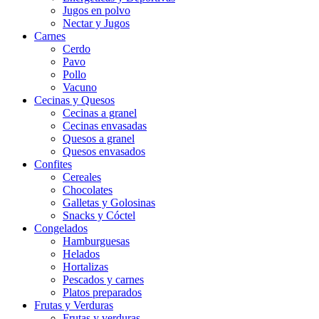
Jugos en polvo
Nectar y Jugos
Carnes
Cerdo
Pavo
Pollo
Vacuno
Cecinas y Quesos
Cecinas a granel
Cecinas envasadas
Quesos a granel
Quesos envasados
Confites
Cereales
Chocolates
Galletas y Golosinas
Snacks y Cóctel
Congelados
Hamburguesas
Helados
Hortalizas
Pescados y carnes
Platos preparados
Frutas y Verduras
Frutas y verduras