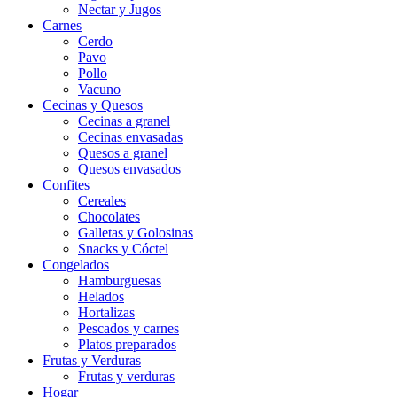
Nectar y Jugos
Carnes
Cerdo
Pavo
Pollo
Vacuno
Cecinas y Quesos
Cecinas a granel
Cecinas envasadas
Quesos a granel
Quesos envasados
Confites
Cereales
Chocolates
Galletas y Golosinas
Snacks y Cóctel
Congelados
Hamburguesas
Helados
Hortalizas
Pescados y carnes
Platos preparados
Frutas y Verduras
Frutas y verduras
Hogar