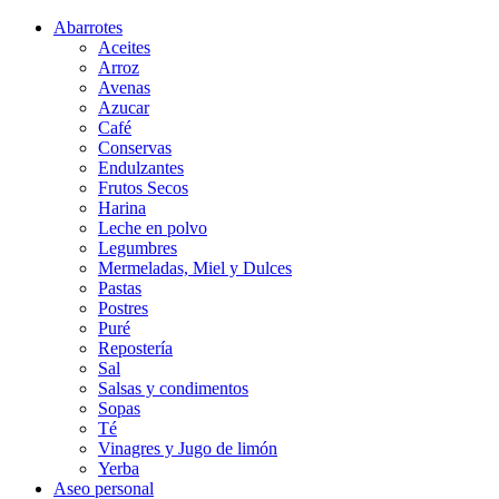
Abarrotes
Aceites
Arroz
Avenas
Azucar
Café
Conservas
Endulzantes
Frutos Secos
Harina
Leche en polvo
Legumbres
Mermeladas, Miel y Dulces
Pastas
Postres
Puré
Repostería
Sal
Salsas y condimentos
Sopas
Té
Vinagres y Jugo de limón
Yerba
Aseo personal