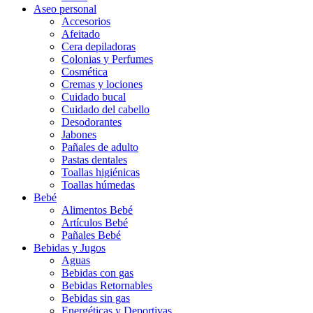
Aseo personal
Accesorios
Afeitado
Cera depiladoras
Colonias y Perfumes
Cosmética
Cremas y lociones
Cuidado bucal
Cuidado del cabello
Desodorantes
Jabones
Pañales de adulto
Pastas dentales
Toallas higiénicas
Toallas húmedas
Bebé
Alimentos Bebé
Artículos Bebé
Pañales Bebé
Bebidas y Jugos
Aguas
Bebidas con gas
Bebidas Retornables
Bebidas sin gas
Energéticas y Deportivas