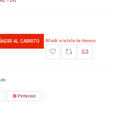
ku:
7241
ÑADIR AL CARRITO
Añadir a la lista de deseos
ado
Pinterest