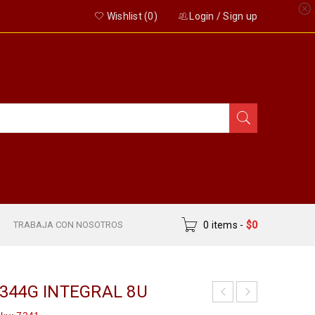
Wishlist (
0
)
Login
/
Sign up
S
TRABAJA CON NOSOTROS
0 items
-
$
0
 344G INTEGRAL 8U