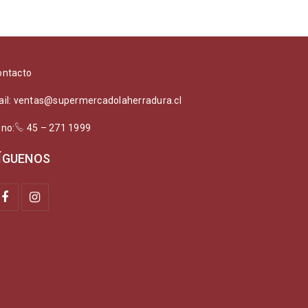
ontacto
ail: ventas@supermercadolaherradura.cl
ono:
45 – 271 1999
ÍGUENOS