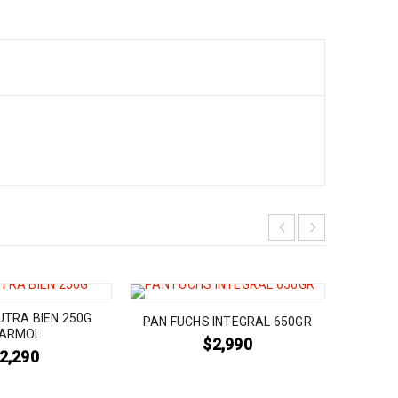
UTRA BIEN 250G
TORTILL
PAN FUCHS INTEGRAL 650GR
ARMOL
$
2,990
2,290