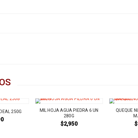
OS
MIL HOJA AGUA PIEDRA 6 UN
QUEQUE N
DEAL 250G
280G
M
90
$
2,950
$