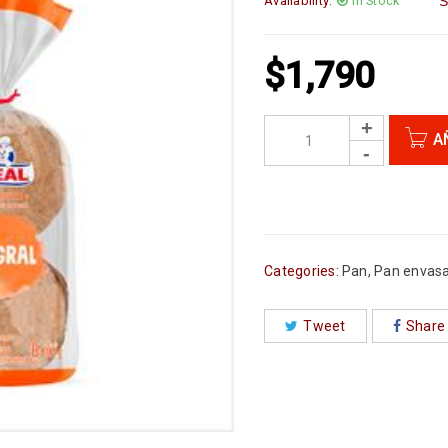
Availability:
In Stock
S
$
1,790
A
Categories:
Pan
,
Pan envas
Tweet
Share