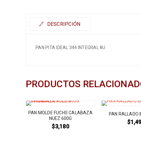
DESCRIPCIÓN
PAN PITA IDEAL 344 INTEGRAL 8U
PRODUCTOS RELACIONAD
 8U 350G
PAN MOLDE FUCHS CALABAZA
PAN RALLADO I
A
NUEZ 600G
$
1,4
$
3,180