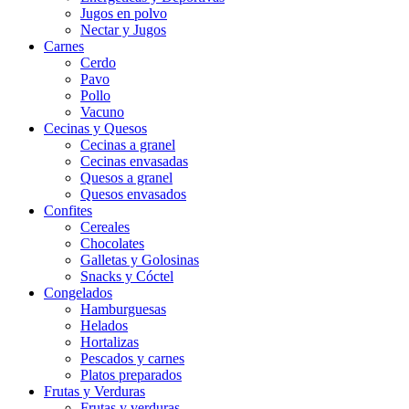
Jugos en polvo
Nectar y Jugos
Carnes
Cerdo
Pavo
Pollo
Vacuno
Cecinas y Quesos
Cecinas a granel
Cecinas envasadas
Quesos a granel
Quesos envasados
Confites
Cereales
Chocolates
Galletas y Golosinas
Snacks y Cóctel
Congelados
Hamburguesas
Helados
Hortalizas
Pescados y carnes
Platos preparados
Frutas y Verduras
Frutas y verduras