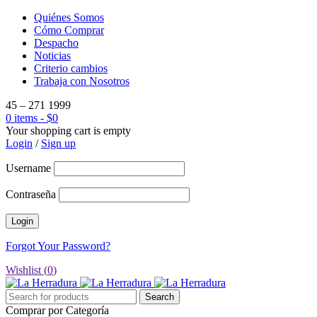
Quiénes Somos
Cómo Comprar
Despacho
Noticias
Criterio cambios
Trabaja con Nosotros
45 – 271 1999
0 items
-
$
0
Your shopping cart is empty
Login
/
Sign up
Username
Contraseña
Forgot Your Password?
Wishlist (
0
)
Comprar por Categoría