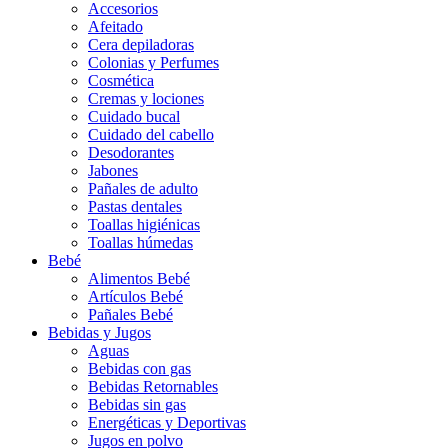
Accesorios
Afeitado
Cera depiladoras
Colonias y Perfumes
Cosmética
Cremas y lociones
Cuidado bucal
Cuidado del cabello
Desodorantes
Jabones
Pañales de adulto
Pastas dentales
Toallas higiénicas
Toallas húmedas
Bebé
Alimentos Bebé
Artículos Bebé
Pañales Bebé
Bebidas y Jugos
Aguas
Bebidas con gas
Bebidas Retornables
Bebidas sin gas
Energéticas y Deportivas
Jugos en polvo