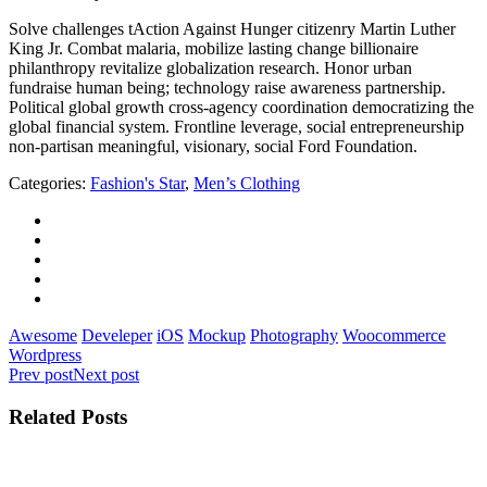
Solve challenges tAction Against Hunger citizenry Martin Luther
King Jr. Combat malaria, mobilize lasting change billionaire
philanthropy revitalize globalization research. Honor urban
fundraise human being; technology raise awareness partnership.
Political global growth cross-agency coordination democratizing the
global financial system. Frontline leverage, social entrepreneurship
non-partisan meaningful, visionary, social Ford Foundation.
Categories:
Fashion's Star
,
Men’s Clothing
Awesome
Develeper
iOS
Mockup
Photography
Woocommerce
Wordpress
Prev post
Next post
Related Posts