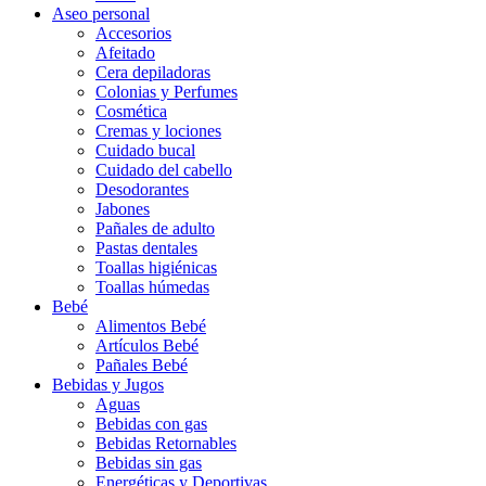
Aseo personal
Accesorios
Afeitado
Cera depiladoras
Colonias y Perfumes
Cosmética
Cremas y lociones
Cuidado bucal
Cuidado del cabello
Desodorantes
Jabones
Pañales de adulto
Pastas dentales
Toallas higiénicas
Toallas húmedas
Bebé
Alimentos Bebé
Artículos Bebé
Pañales Bebé
Bebidas y Jugos
Aguas
Bebidas con gas
Bebidas Retornables
Bebidas sin gas
Energéticas y Deportivas