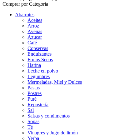
Comprar por Categoría
Abarrotes
Aceites
Arroz
Avenas
Azucar
Café
Conservas
Endulzantes
Frutos Secos
Harina
Leche en polvo
Legumbres
Mermeladas, Miel y Dulces
Pastas
Postres
Puré
Repostería
Sal
Salsas y condimentos
Sopas
Té
Vinagres y Jugo de limón
Yerba