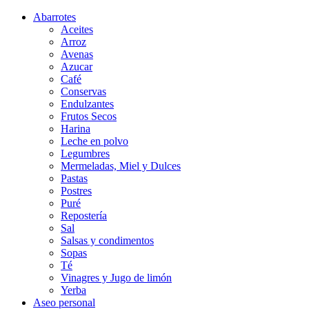
Abarrotes
Aceites
Arroz
Avenas
Azucar
Café
Conservas
Endulzantes
Frutos Secos
Harina
Leche en polvo
Legumbres
Mermeladas, Miel y Dulces
Pastas
Postres
Puré
Repostería
Sal
Salsas y condimentos
Sopas
Té
Vinagres y Jugo de limón
Yerba
Aseo personal