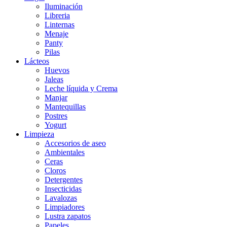
Iluminación
Libreria
Linternas
Menaje
Panty
Pilas
Lácteos
Huevos
Jaleas
Leche líquida y Crema
Manjar
Mantequillas
Postres
Yogurt
Limpieza
Accesorios de aseo
Ambientales
Ceras
Cloros
Detergentes
Insecticidas
Lavalozas
Limpiadores
Lustra zapatos
Papeles