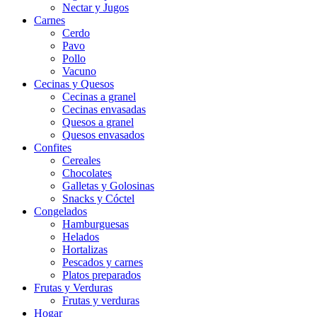
Nectar y Jugos
Carnes
Cerdo
Pavo
Pollo
Vacuno
Cecinas y Quesos
Cecinas a granel
Cecinas envasadas
Quesos a granel
Quesos envasados
Confites
Cereales
Chocolates
Galletas y Golosinas
Snacks y Cóctel
Congelados
Hamburguesas
Helados
Hortalizas
Pescados y carnes
Platos preparados
Frutas y Verduras
Frutas y verduras
Hogar