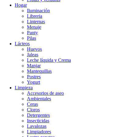
Hogar
Iluminación
Libreria
Linternas
Menaje
Panty
Pilas
Lácteos
Huevos
Jaleas
Leche líquida y Crema
Manjar
Mantequillas
Postres
Yogurt
Limpieza
Accesorios de aseo
Ambientales
Ceras
Cloros
Detergentes
Insecticidas
Lavalozas
Limpiadores