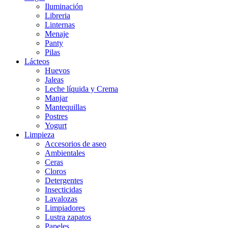
Iluminación
Libreria
Linternas
Menaje
Panty
Pilas
Lácteos
Huevos
Jaleas
Leche líquida y Crema
Manjar
Mantequillas
Postres
Yogurt
Limpieza
Accesorios de aseo
Ambientales
Ceras
Cloros
Detergentes
Insecticidas
Lavalozas
Limpiadores
Lustra zapatos
Papeles