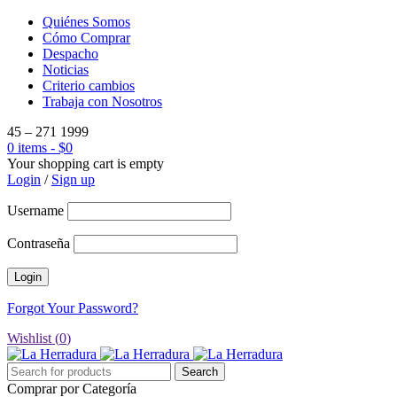
Quiénes Somos
Cómo Comprar
Despacho
Noticias
Criterio cambios
Trabaja con Nosotros
45 – 271 1999
0 items
-
$
0
Your shopping cart is empty
Login
/
Sign up
Username
Contraseña
Forgot Your Password?
Wishlist (
0
)
Comprar por Categoría