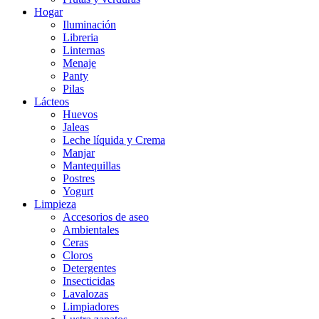
Hogar
Iluminación
Libreria
Linternas
Menaje
Panty
Pilas
Lácteos
Huevos
Jaleas
Leche líquida y Crema
Manjar
Mantequillas
Postres
Yogurt
Limpieza
Accesorios de aseo
Ambientales
Ceras
Cloros
Detergentes
Insecticidas
Lavalozas
Limpiadores