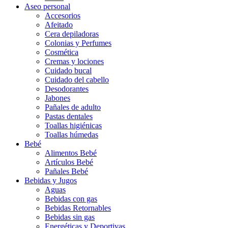
Aseo personal
Accesorios
Afeitado
Cera depiladoras
Colonias y Perfumes
Cosmética
Cremas y lociones
Cuidado bucal
Cuidado del cabello
Desodorantes
Jabones
Pañales de adulto
Pastas dentales
Toallas higiénicas
Toallas húmedas
Bebé
Alimentos Bebé
Artículos Bebé
Pañales Bebé
Bebidas y Jugos
Aguas
Bebidas con gas
Bebidas Retornables
Bebidas sin gas
Energéticas y Deportivas