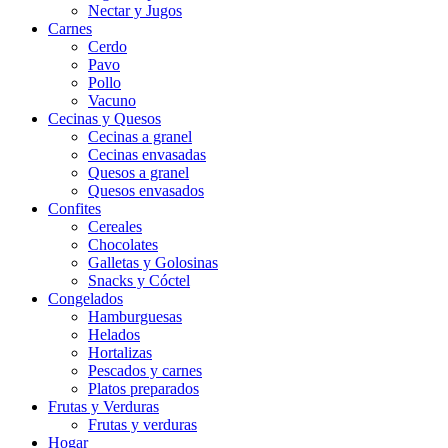
Nectar y Jugos
Carnes
Cerdo
Pavo
Pollo
Vacuno
Cecinas y Quesos
Cecinas a granel
Cecinas envasadas
Quesos a granel
Quesos envasados
Confites
Cereales
Chocolates
Galletas y Golosinas
Snacks y Cóctel
Congelados
Hamburguesas
Helados
Hortalizas
Pescados y carnes
Platos preparados
Frutas y Verduras
Frutas y verduras
Hogar