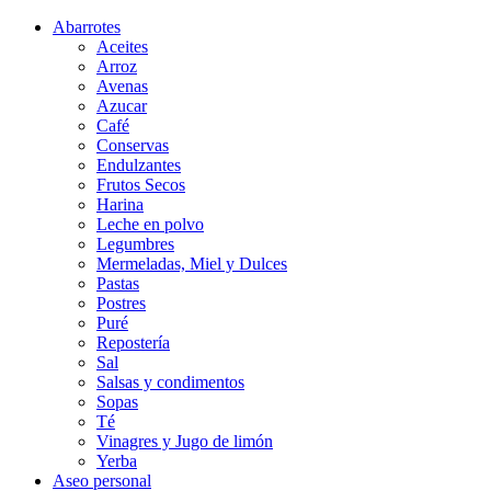
Abarrotes
Aceites
Arroz
Avenas
Azucar
Café
Conservas
Endulzantes
Frutos Secos
Harina
Leche en polvo
Legumbres
Mermeladas, Miel y Dulces
Pastas
Postres
Puré
Repostería
Sal
Salsas y condimentos
Sopas
Té
Vinagres y Jugo de limón
Yerba
Aseo personal