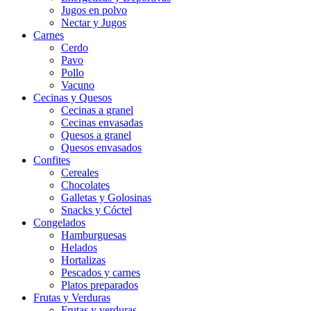
Jugos en polvo
Nectar y Jugos
Carnes
Cerdo
Pavo
Pollo
Vacuno
Cecinas y Quesos
Cecinas a granel
Cecinas envasadas
Quesos a granel
Quesos envasados
Confites
Cereales
Chocolates
Galletas y Golosinas
Snacks y Cóctel
Congelados
Hamburguesas
Helados
Hortalizas
Pescados y carnes
Platos preparados
Frutas y Verduras
Frutas y verduras