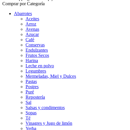
Comprar por Categoría
Abarrotes
Aceites
Arroz
Avenas
Azucar
Café
Conservas
Endulzantes
Frutos Secos
Harina
Leche en polvo
Legumbres
Mermeladas, Miel y Dulces
Pastas
Postres
Puré
Repostería
Sal
Salsas y condimentos
Sopas
Té
Vinagres y Jugo de limón
Yerba