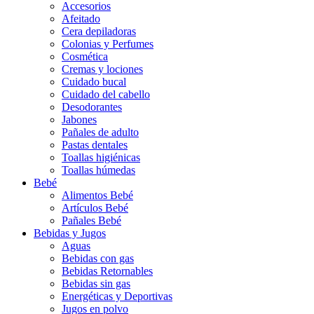
Accesorios
Afeitado
Cera depiladoras
Colonias y Perfumes
Cosmética
Cremas y lociones
Cuidado bucal
Cuidado del cabello
Desodorantes
Jabones
Pañales de adulto
Pastas dentales
Toallas higiénicas
Toallas húmedas
Bebé
Alimentos Bebé
Artículos Bebé
Pañales Bebé
Bebidas y Jugos
Aguas
Bebidas con gas
Bebidas Retornables
Bebidas sin gas
Energéticas y Deportivas
Jugos en polvo