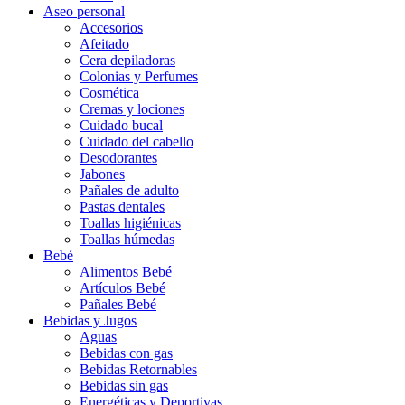
Aseo personal
Accesorios
Afeitado
Cera depiladoras
Colonias y Perfumes
Cosmética
Cremas y lociones
Cuidado bucal
Cuidado del cabello
Desodorantes
Jabones
Pañales de adulto
Pastas dentales
Toallas higiénicas
Toallas húmedas
Bebé
Alimentos Bebé
Artículos Bebé
Pañales Bebé
Bebidas y Jugos
Aguas
Bebidas con gas
Bebidas Retornables
Bebidas sin gas
Energéticas y Deportivas