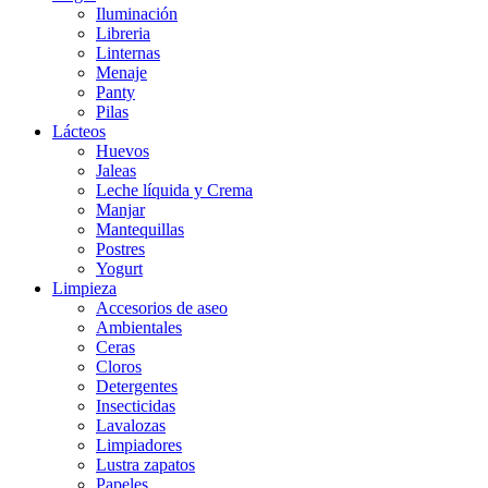
Iluminación
Libreria
Linternas
Menaje
Panty
Pilas
Lácteos
Huevos
Jaleas
Leche líquida y Crema
Manjar
Mantequillas
Postres
Yogurt
Limpieza
Accesorios de aseo
Ambientales
Ceras
Cloros
Detergentes
Insecticidas
Lavalozas
Limpiadores
Lustra zapatos
Papeles