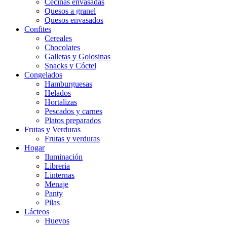
Cecinas envasadas
Quesos a granel
Quesos envasados
Confites
Cereales
Chocolates
Galletas y Golosinas
Snacks y Cóctel
Congelados
Hamburguesas
Helados
Hortalizas
Pescados y carnes
Platos preparados
Frutas y Verduras
Frutas y verduras
Hogar
Iluminación
Libreria
Linternas
Menaje
Panty
Pilas
Lácteos
Huevos