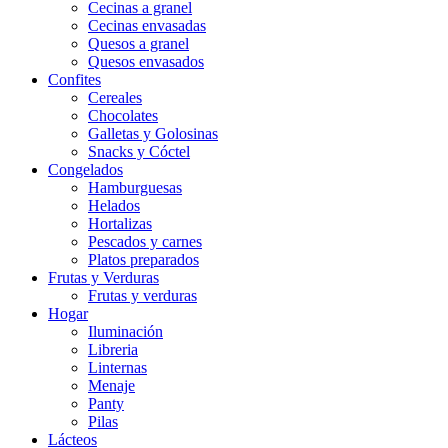
Cecinas a granel
Cecinas envasadas
Quesos a granel
Quesos envasados
Confites
Cereales
Chocolates
Galletas y Golosinas
Snacks y Cóctel
Congelados
Hamburguesas
Helados
Hortalizas
Pescados y carnes
Platos preparados
Frutas y Verduras
Frutas y verduras
Hogar
Iluminación
Libreria
Linternas
Menaje
Panty
Pilas
Lácteos