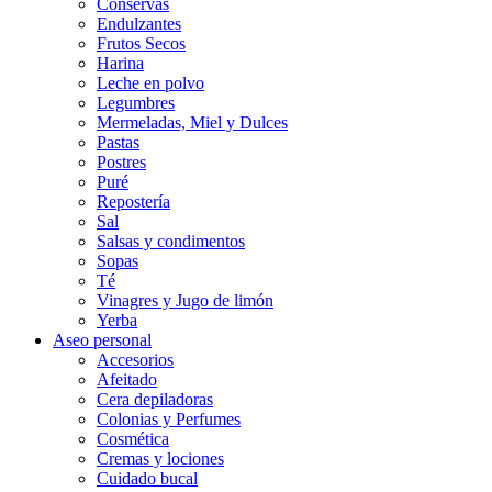
Conservas
Endulzantes
Frutos Secos
Harina
Leche en polvo
Legumbres
Mermeladas, Miel y Dulces
Pastas
Postres
Puré
Repostería
Sal
Salsas y condimentos
Sopas
Té
Vinagres y Jugo de limón
Yerba
Aseo personal
Accesorios
Afeitado
Cera depiladoras
Colonias y Perfumes
Cosmética
Cremas y lociones
Cuidado bucal