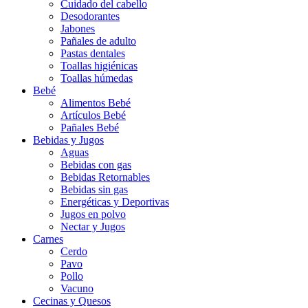
Cuidado del cabello
Desodorantes
Jabones
Pañales de adulto
Pastas dentales
Toallas higiénicas
Toallas húmedas
Bebé
Alimentos Bebé
Artículos Bebé
Pañales Bebé
Bebidas y Jugos
Aguas
Bebidas con gas
Bebidas Retornables
Bebidas sin gas
Energéticas y Deportivas
Jugos en polvo
Nectar y Jugos
Carnes
Cerdo
Pavo
Pollo
Vacuno
Cecinas y Quesos