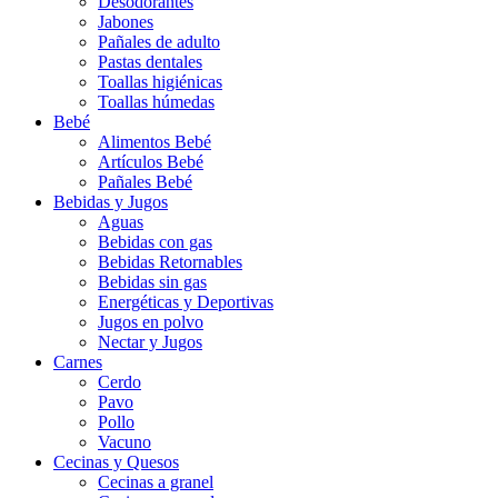
Desodorantes
Jabones
Pañales de adulto
Pastas dentales
Toallas higiénicas
Toallas húmedas
Bebé
Alimentos Bebé
Artículos Bebé
Pañales Bebé
Bebidas y Jugos
Aguas
Bebidas con gas
Bebidas Retornables
Bebidas sin gas
Energéticas y Deportivas
Jugos en polvo
Nectar y Jugos
Carnes
Cerdo
Pavo
Pollo
Vacuno
Cecinas y Quesos
Cecinas a granel