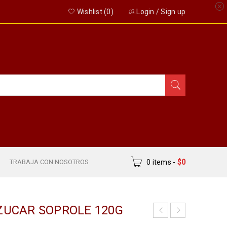
Wishlist (
0
)
Login
/
Sign up
S
TRABAJA CON NOSOTROS
0 items
-
$
0
ZUCAR SOPROLE 120G