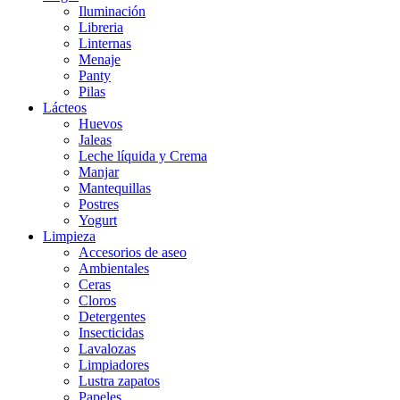
Iluminación
Libreria
Linternas
Menaje
Panty
Pilas
Lácteos
Huevos
Jaleas
Leche líquida y Crema
Manjar
Mantequillas
Postres
Yogurt
Limpieza
Accesorios de aseo
Ambientales
Ceras
Cloros
Detergentes
Insecticidas
Lavalozas
Limpiadores
Lustra zapatos
Papeles