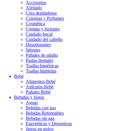
Accesorios
Afeitado
Cera depiladoras
Colonias y Perfumes
Cosmética
Cremas y lociones
Cuidado bucal
Cuidado del cabello
Desodorantes
Jabones
Pañales de adulto
Pastas dentales
Toallas higiénicas
Toallas húmedas
Bebé
Alimentos Bebé
Artículos Bebé
Pañales Bebé
Bebidas y Jugos
Aguas
Bebidas con gas
Bebidas Retornables
Bebidas sin gas
Energéticas y Deportivas
Jugos en polvo