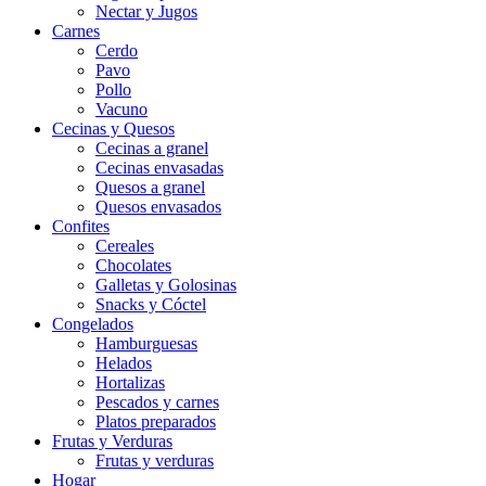
Nectar y Jugos
Carnes
Cerdo
Pavo
Pollo
Vacuno
Cecinas y Quesos
Cecinas a granel
Cecinas envasadas
Quesos a granel
Quesos envasados
Confites
Cereales
Chocolates
Galletas y Golosinas
Snacks y Cóctel
Congelados
Hamburguesas
Helados
Hortalizas
Pescados y carnes
Platos preparados
Frutas y Verduras
Frutas y verduras
Hogar