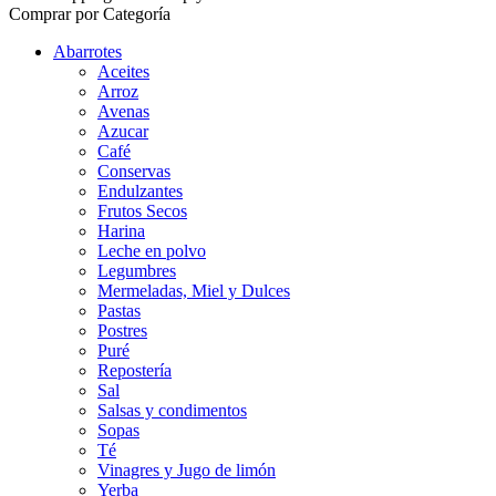
Comprar por Categoría
Abarrotes
Aceites
Arroz
Avenas
Azucar
Café
Conservas
Endulzantes
Frutos Secos
Harina
Leche en polvo
Legumbres
Mermeladas, Miel y Dulces
Pastas
Postres
Puré
Repostería
Sal
Salsas y condimentos
Sopas
Té
Vinagres y Jugo de limón
Yerba