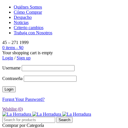
Quiénes Somos
Cómo Comprar
Despacho
Noticias
Criterio cambios
Trabaja con Nosotros
45 – 271 1999
0 items
-
$
0
Your shopping cart is empty
Login
/
Sign up
Username
Contraseña
Forgot Your Password?
Wishlist (
0
)
Comprar por Categoría