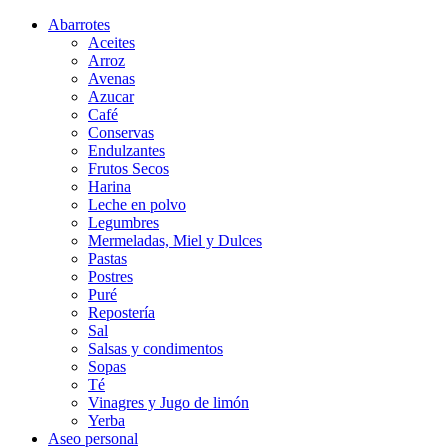
Abarrotes
Aceites
Arroz
Avenas
Azucar
Café
Conservas
Endulzantes
Frutos Secos
Harina
Leche en polvo
Legumbres
Mermeladas, Miel y Dulces
Pastas
Postres
Puré
Repostería
Sal
Salsas y condimentos
Sopas
Té
Vinagres y Jugo de limón
Yerba
Aseo personal