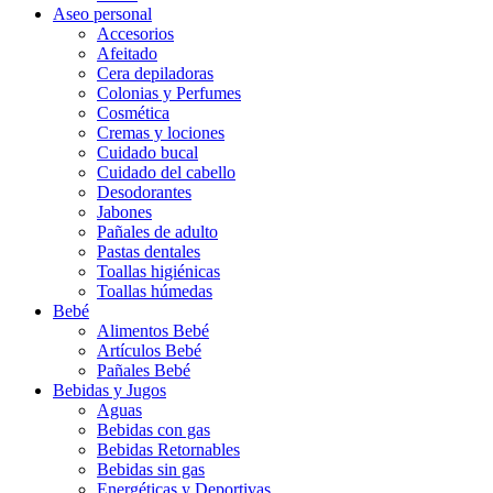
Aseo personal
Accesorios
Afeitado
Cera depiladoras
Colonias y Perfumes
Cosmética
Cremas y lociones
Cuidado bucal
Cuidado del cabello
Desodorantes
Jabones
Pañales de adulto
Pastas dentales
Toallas higiénicas
Toallas húmedas
Bebé
Alimentos Bebé
Artículos Bebé
Pañales Bebé
Bebidas y Jugos
Aguas
Bebidas con gas
Bebidas Retornables
Bebidas sin gas
Energéticas y Deportivas