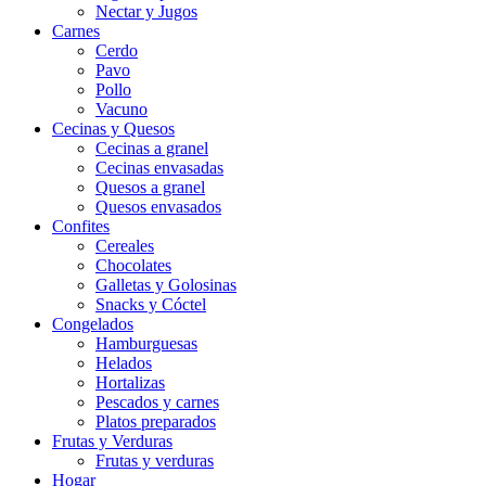
Nectar y Jugos
Carnes
Cerdo
Pavo
Pollo
Vacuno
Cecinas y Quesos
Cecinas a granel
Cecinas envasadas
Quesos a granel
Quesos envasados
Confites
Cereales
Chocolates
Galletas y Golosinas
Snacks y Cóctel
Congelados
Hamburguesas
Helados
Hortalizas
Pescados y carnes
Platos preparados
Frutas y Verduras
Frutas y verduras
Hogar