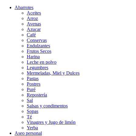
Abarrotes
Aceites
Arroz
Avenas
Azucar
Café
Conservas
Endulzantes
Frutos Secos
Harina
Leche en polvo
Legumbres
Mermeladas, Miel y Dulces
Pastas
Postres
Puré
Repostería
Sal
Salsas y condimentos
Sopas
Té
Vinagres y Jugo de limón
Yerba
Aseo personal