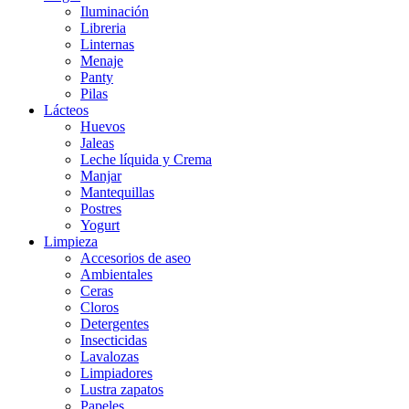
Iluminación
Libreria
Linternas
Menaje
Panty
Pilas
Lácteos
Huevos
Jaleas
Leche líquida y Crema
Manjar
Mantequillas
Postres
Yogurt
Limpieza
Accesorios de aseo
Ambientales
Ceras
Cloros
Detergentes
Insecticidas
Lavalozas
Limpiadores
Lustra zapatos
Papeles