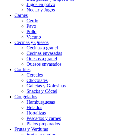
Jugos en polvo
Nectar y Jugos
Carnes
Cerdo
Pavo
Pollo
Vacuno
Cecinas y Quesos
Cecinas a granel
Cecinas envasadas
Quesos a granel
Quesos envasados
Confites
Cereales
Chocolates
Galletas y Golosinas
Snacks y Cóctel
Congelados
Hamburguesas
Helados
Hortalizas
Pescados y carnes
Platos preparados
Frutas y Verduras
Frutas y verduras