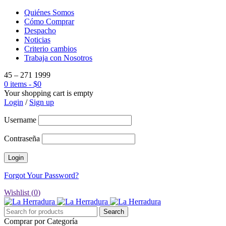
Quiénes Somos
Cómo Comprar
Despacho
Noticias
Criterio cambios
Trabaja con Nosotros
45 – 271 1999
0 items
-
$
0
Your shopping cart is empty
Login
/
Sign up
Username
Contraseña
Forgot Your Password?
Wishlist (
0
)
Comprar por Categoría