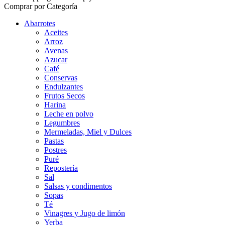
Comprar por Categoría
Abarrotes
Aceites
Arroz
Avenas
Azucar
Café
Conservas
Endulzantes
Frutos Secos
Harina
Leche en polvo
Legumbres
Mermeladas, Miel y Dulces
Pastas
Postres
Puré
Repostería
Sal
Salsas y condimentos
Sopas
Té
Vinagres y Jugo de limón
Yerba