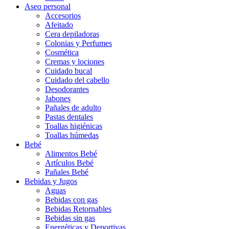
Aseo personal
Accesorios
Afeitado
Cera depiladoras
Colonias y Perfumes
Cosmética
Cremas y lociones
Cuidado bucal
Cuidado del cabello
Desodorantes
Jabones
Pañales de adulto
Pastas dentales
Toallas higiénicas
Toallas húmedas
Bebé
Alimentos Bebé
Artículos Bebé
Pañales Bebé
Bebidas y Jugos
Aguas
Bebidas con gas
Bebidas Retornables
Bebidas sin gas
Energéticas y Deportivas