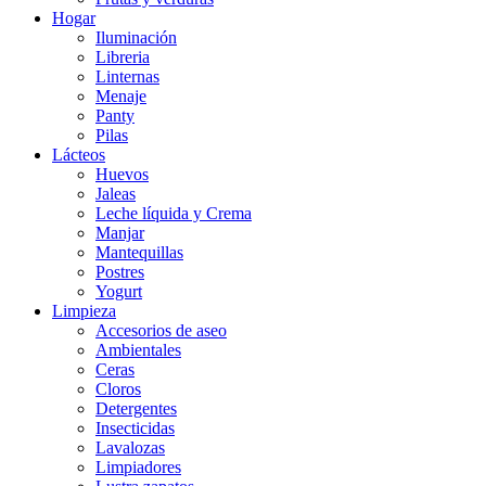
Hogar
Iluminación
Libreria
Linternas
Menaje
Panty
Pilas
Lácteos
Huevos
Jaleas
Leche líquida y Crema
Manjar
Mantequillas
Postres
Yogurt
Limpieza
Accesorios de aseo
Ambientales
Ceras
Cloros
Detergentes
Insecticidas
Lavalozas
Limpiadores