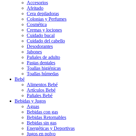
Accesorios
Afeitado
Cera depiladoras
Colonias y Perfumes
Cosmética
Cremas y lociones
Cuidado bucal
Cuidado del cabello
Desodorantes
Jabones
Pañales de adulto
Pastas dentales
Toallas higiénicas
Toallas húmedas
Bebé
Alimentos Bebé
Artículos Bebé
Pañales Bebé
Bebidas y Jugos
Aguas
Bebidas con gas
Bebidas Retornables
Bebidas sin gas
Energéticas y Deportivas
Jugos en polvo