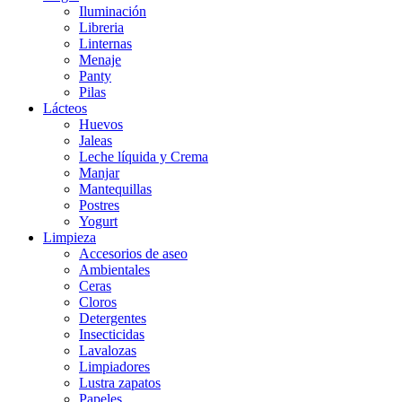
Iluminación
Libreria
Linternas
Menaje
Panty
Pilas
Lácteos
Huevos
Jaleas
Leche líquida y Crema
Manjar
Mantequillas
Postres
Yogurt
Limpieza
Accesorios de aseo
Ambientales
Ceras
Cloros
Detergentes
Insecticidas
Lavalozas
Limpiadores
Lustra zapatos
Papeles