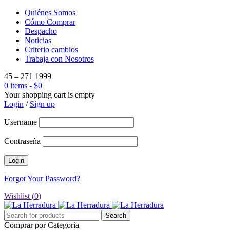
Quiénes Somos
Cómo Comprar
Despacho
Noticias
Criterio cambios
Trabaja con Nosotros
45 – 271 1999
0 items
-
$
0
Your shopping cart is empty
Login
/
Sign up
Username
Contraseña
Forgot Your Password?
Wishlist (
0
)
Comprar por Categoría