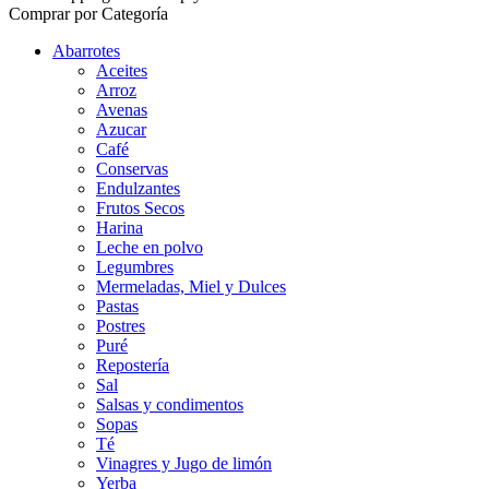
Comprar por Categoría
Abarrotes
Aceites
Arroz
Avenas
Azucar
Café
Conservas
Endulzantes
Frutos Secos
Harina
Leche en polvo
Legumbres
Mermeladas, Miel y Dulces
Pastas
Postres
Puré
Repostería
Sal
Salsas y condimentos
Sopas
Té
Vinagres y Jugo de limón
Yerba