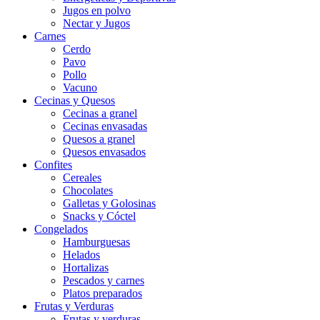
Jugos en polvo
Nectar y Jugos
Carnes
Cerdo
Pavo
Pollo
Vacuno
Cecinas y Quesos
Cecinas a granel
Cecinas envasadas
Quesos a granel
Quesos envasados
Confites
Cereales
Chocolates
Galletas y Golosinas
Snacks y Cóctel
Congelados
Hamburguesas
Helados
Hortalizas
Pescados y carnes
Platos preparados
Frutas y Verduras
Frutas y verduras