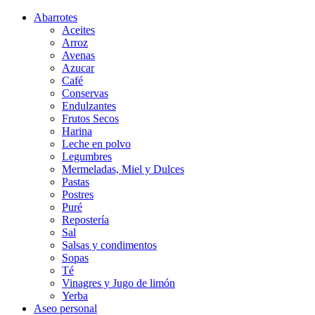
Abarrotes
Aceites
Arroz
Avenas
Azucar
Café
Conservas
Endulzantes
Frutos Secos
Harina
Leche en polvo
Legumbres
Mermeladas, Miel y Dulces
Pastas
Postres
Puré
Repostería
Sal
Salsas y condimentos
Sopas
Té
Vinagres y Jugo de limón
Yerba
Aseo personal