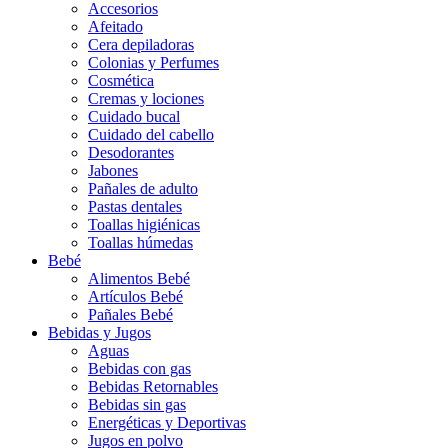
Accesorios
Afeitado
Cera depiladoras
Colonias y Perfumes
Cosmética
Cremas y lociones
Cuidado bucal
Cuidado del cabello
Desodorantes
Jabones
Pañales de adulto
Pastas dentales
Toallas higiénicas
Toallas húmedas
Bebé
Alimentos Bebé
Artículos Bebé
Pañales Bebé
Bebidas y Jugos
Aguas
Bebidas con gas
Bebidas Retornables
Bebidas sin gas
Energéticas y Deportivas
Jugos en polvo