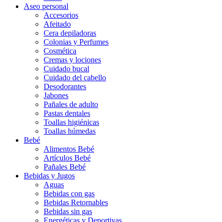
Aseo personal
Accesorios
Afeitado
Cera depiladoras
Colonias y Perfumes
Cosmética
Cremas y lociones
Cuidado bucal
Cuidado del cabello
Desodorantes
Jabones
Pañales de adulto
Pastas dentales
Toallas higiénicas
Toallas húmedas
Bebé
Alimentos Bebé
Artículos Bebé
Pañales Bebé
Bebidas y Jugos
Aguas
Bebidas con gas
Bebidas Retornables
Bebidas sin gas
Energéticas y Deportivas