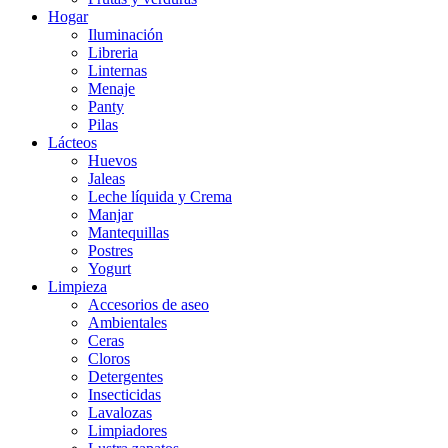
Hogar
Iluminación
Libreria
Linternas
Menaje
Panty
Pilas
Lácteos
Huevos
Jaleas
Leche líquida y Crema
Manjar
Mantequillas
Postres
Yogurt
Limpieza
Accesorios de aseo
Ambientales
Ceras
Cloros
Detergentes
Insecticidas
Lavalozas
Limpiadores