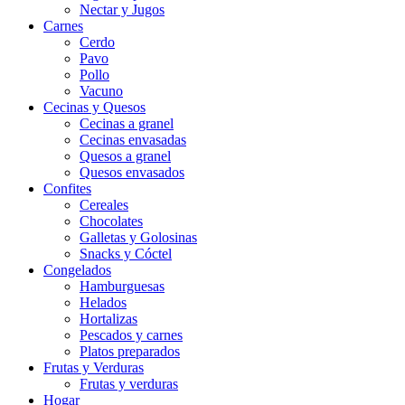
Nectar y Jugos
Carnes
Cerdo
Pavo
Pollo
Vacuno
Cecinas y Quesos
Cecinas a granel
Cecinas envasadas
Quesos a granel
Quesos envasados
Confites
Cereales
Chocolates
Galletas y Golosinas
Snacks y Cóctel
Congelados
Hamburguesas
Helados
Hortalizas
Pescados y carnes
Platos preparados
Frutas y Verduras
Frutas y verduras
Hogar