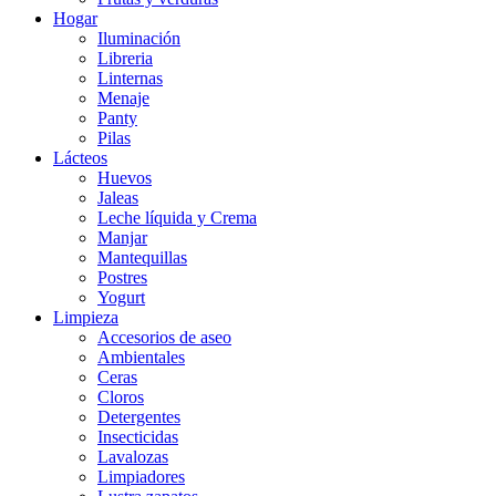
Hogar
Iluminación
Libreria
Linternas
Menaje
Panty
Pilas
Lácteos
Huevos
Jaleas
Leche líquida y Crema
Manjar
Mantequillas
Postres
Yogurt
Limpieza
Accesorios de aseo
Ambientales
Ceras
Cloros
Detergentes
Insecticidas
Lavalozas
Limpiadores