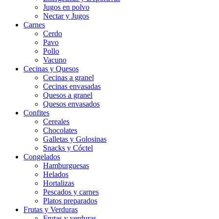
Jugos en polvo
Nectar y Jugos
Carnes
Cerdo
Pavo
Pollo
Vacuno
Cecinas y Quesos
Cecinas a granel
Cecinas envasadas
Quesos a granel
Quesos envasados
Confites
Cereales
Chocolates
Galletas y Golosinas
Snacks y Cóctel
Congelados
Hamburguesas
Helados
Hortalizas
Pescados y carnes
Platos preparados
Frutas y Verduras
Frutas y verduras