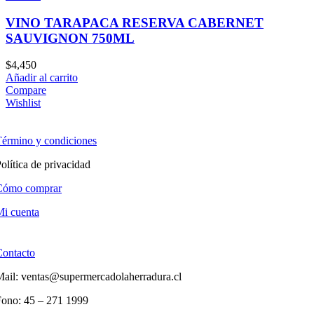
VINO TARAPACA RESERVA CABERNET
SAUVIGNON 750ML
$
4,450
Añadir al carrito
Compare
Wishlist
érmino y condiciones
olítica de privacidad
Cómo comprar
i cuenta
Contacto
ail: ventas@supermercadolaherradura.cl
Fono:
45 – 271 1999