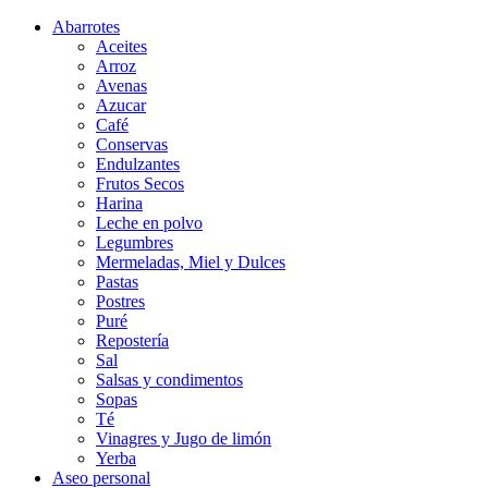
Abarrotes
Aceites
Arroz
Avenas
Azucar
Café
Conservas
Endulzantes
Frutos Secos
Harina
Leche en polvo
Legumbres
Mermeladas, Miel y Dulces
Pastas
Postres
Puré
Repostería
Sal
Salsas y condimentos
Sopas
Té
Vinagres y Jugo de limón
Yerba
Aseo personal