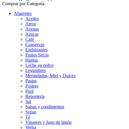
Comprar por Categoría
Abarrotes
Aceites
Arroz
Avenas
Azucar
Café
Conservas
Endulzantes
Frutos Secos
Harina
Leche en polvo
Legumbres
Mermeladas, Miel y Dulces
Pastas
Postres
Puré
Repostería
Sal
Salsas y condimentos
Sopas
Té
Vinagres y Jugo de limón
Yerba