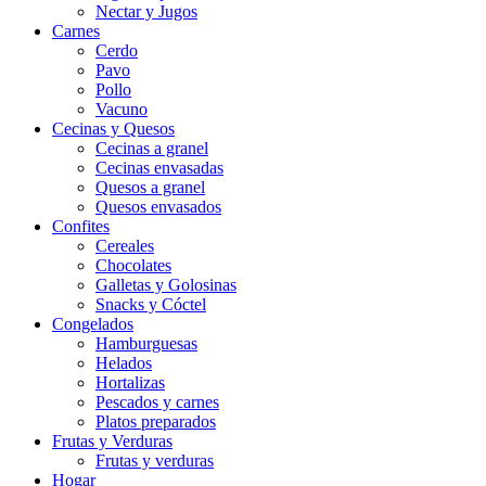
Nectar y Jugos
Carnes
Cerdo
Pavo
Pollo
Vacuno
Cecinas y Quesos
Cecinas a granel
Cecinas envasadas
Quesos a granel
Quesos envasados
Confites
Cereales
Chocolates
Galletas y Golosinas
Snacks y Cóctel
Congelados
Hamburguesas
Helados
Hortalizas
Pescados y carnes
Platos preparados
Frutas y Verduras
Frutas y verduras
Hogar