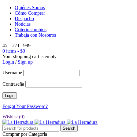
Quiénes Somos
Cómo Comprar
Despacho
Noticias
Criterio cambios
Trabaja con Nosotros
45 – 271 1999
0 items
-
$
0
Your shopping cart is empty
Login
/
Sign up
Username
Contraseña
Forgot Your Password?
Wishlist (
0
)
Comprar por Categoría