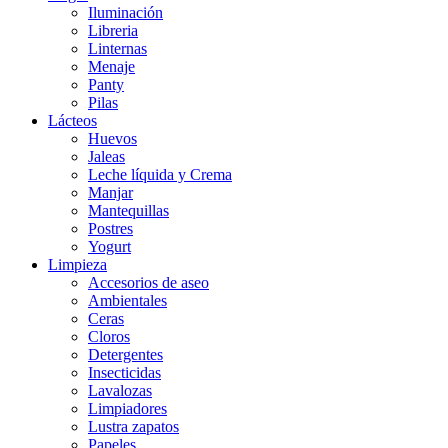
Iluminación
Libreria
Linternas
Menaje
Panty
Pilas
Lácteos
Huevos
Jaleas
Leche líquida y Crema
Manjar
Mantequillas
Postres
Yogurt
Limpieza
Accesorios de aseo
Ambientales
Ceras
Cloros
Detergentes
Insecticidas
Lavalozas
Limpiadores
Lustra zapatos
Papeles