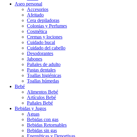
Aseo personal
Accesorios
Afeitado
Cera depiladoras
Colonias y Perfumes
Cosmética
Cremas y lociones
Cuidado bucal
Cuidado del cabello
Desodorantes
Jabones
Pañales de adulto
Pastas dentales
Toallas higiénicas
Toallas húmedas
Bebé
Alimentos Bebé
Artículos Bebé
Pañales Bebé
Bebidas y Jugos
Aguas
Bebidas con gas
Bebidas Retornables
Bebidas sin gas
Energéticas y Deportivas