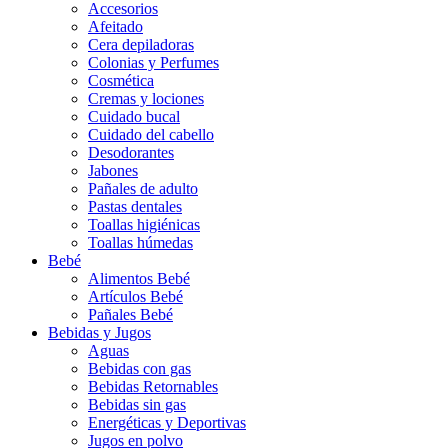
Accesorios
Afeitado
Cera depiladoras
Colonias y Perfumes
Cosmética
Cremas y lociones
Cuidado bucal
Cuidado del cabello
Desodorantes
Jabones
Pañales de adulto
Pastas dentales
Toallas higiénicas
Toallas húmedas
Bebé
Alimentos Bebé
Artículos Bebé
Pañales Bebé
Bebidas y Jugos
Aguas
Bebidas con gas
Bebidas Retornables
Bebidas sin gas
Energéticas y Deportivas
Jugos en polvo