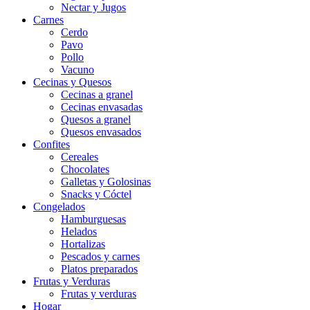
Nectar y Jugos
Carnes
Cerdo
Pavo
Pollo
Vacuno
Cecinas y Quesos
Cecinas a granel
Cecinas envasadas
Quesos a granel
Quesos envasados
Confites
Cereales
Chocolates
Galletas y Golosinas
Snacks y Cóctel
Congelados
Hamburguesas
Helados
Hortalizas
Pescados y carnes
Platos preparados
Frutas y Verduras
Frutas y verduras
Hogar