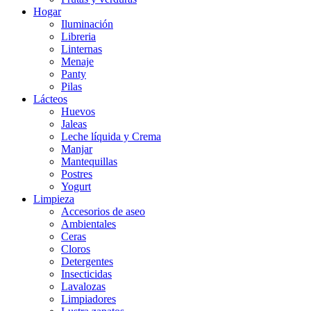
Hogar
Iluminación
Libreria
Linternas
Menaje
Panty
Pilas
Lácteos
Huevos
Jaleas
Leche líquida y Crema
Manjar
Mantequillas
Postres
Yogurt
Limpieza
Accesorios de aseo
Ambientales
Ceras
Cloros
Detergentes
Insecticidas
Lavalozas
Limpiadores