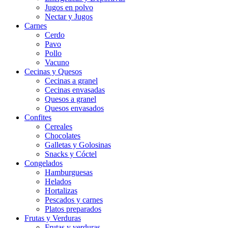
Jugos en polvo
Nectar y Jugos
Carnes
Cerdo
Pavo
Pollo
Vacuno
Cecinas y Quesos
Cecinas a granel
Cecinas envasadas
Quesos a granel
Quesos envasados
Confites
Cereales
Chocolates
Galletas y Golosinas
Snacks y Cóctel
Congelados
Hamburguesas
Helados
Hortalizas
Pescados y carnes
Platos preparados
Frutas y Verduras
Frutas y verduras