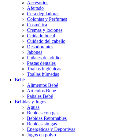
Accesorios
Afeitado
Cera depiladoras
Colonias y Perfumes
Cosmética
Cremas y lociones
Cuidado bucal
Cuidado del cabello
Desodorantes
Jabones
Pañales de adulto
Pastas dentales
Toallas higiénicas
Toallas húmedas
Bebé
Alimentos Bebé
Artículos Bebé
Pañales Bebé
Bebidas y Jugos
Aguas
Bebidas con gas
Bebidas Retornables
Bebidas sin gas
Energéticas y Deportivas
Jugos en polvo