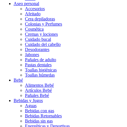
Aseo personal
Accesorios
Afeitado
Cera depiladoras
Colonias y Perfumes
Cosmética
Cremas y lociones
Cuidado bucal
Cuidado del cabello
Desodorantes
Jabones
Pañales de adulto
Pastas dentales
Toallas higiénicas
Toallas húmedas
Bebé
Alimentos Bebé
Artículos Bebé
Pañales Bebé
Bebidas y Jugos
Aguas
Bebidas con gas
Bebidas Retornables
Bebidas sin gas
Energéticas y Deportivas