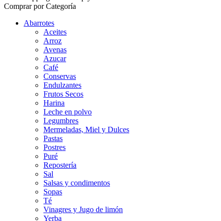
Comprar por Categoría
Abarrotes
Aceites
Arroz
Avenas
Azucar
Café
Conservas
Endulzantes
Frutos Secos
Harina
Leche en polvo
Legumbres
Mermeladas, Miel y Dulces
Pastas
Postres
Puré
Repostería
Sal
Salsas y condimentos
Sopas
Té
Vinagres y Jugo de limón
Yerba