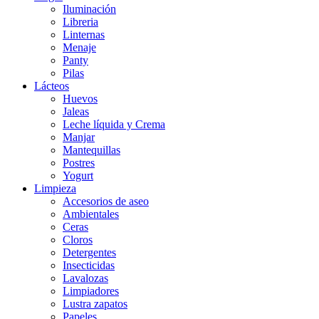
Iluminación
Libreria
Linternas
Menaje
Panty
Pilas
Lácteos
Huevos
Jaleas
Leche líquida y Crema
Manjar
Mantequillas
Postres
Yogurt
Limpieza
Accesorios de aseo
Ambientales
Ceras
Cloros
Detergentes
Insecticidas
Lavalozas
Limpiadores
Lustra zapatos
Papeles