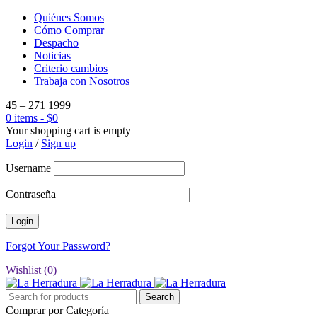
Quiénes Somos
Cómo Comprar
Despacho
Noticias
Criterio cambios
Trabaja con Nosotros
45 – 271 1999
0 items
-
$
0
Your shopping cart is empty
Login
/
Sign up
Username
Contraseña
Forgot Your Password?
Wishlist (
0
)
Comprar por Categoría