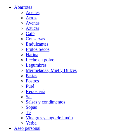
Abarrotes
Aceites
Arroz
Avenas
Azucar
Café
Conservas
Endulzantes
Frutos Secos
Harina
Leche en polvo
Legumbres
Mermeladas, Miel y Dulces
Pastas
Postres
Puré
Repostería
Sal
Salsas y condimentos
Sopas
Té
Vinagres y Jugo de limón
Yerba
Aseo personal