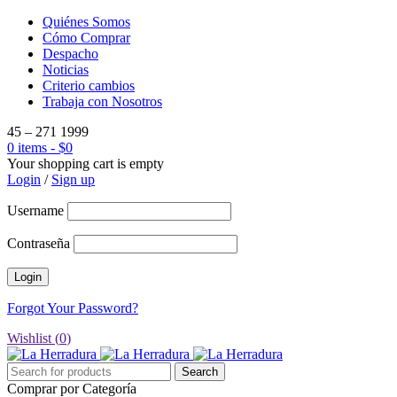
Quiénes Somos
Cómo Comprar
Despacho
Noticias
Criterio cambios
Trabaja con Nosotros
45 – 271 1999
0 items
-
$
0
Your shopping cart is empty
Login
/
Sign up
Username
Contraseña
Forgot Your Password?
Wishlist (
0
)
Comprar por Categoría