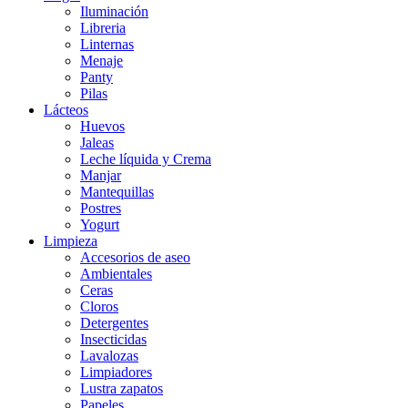
Iluminación
Libreria
Linternas
Menaje
Panty
Pilas
Lácteos
Huevos
Jaleas
Leche líquida y Crema
Manjar
Mantequillas
Postres
Yogurt
Limpieza
Accesorios de aseo
Ambientales
Ceras
Cloros
Detergentes
Insecticidas
Lavalozas
Limpiadores
Lustra zapatos
Papeles