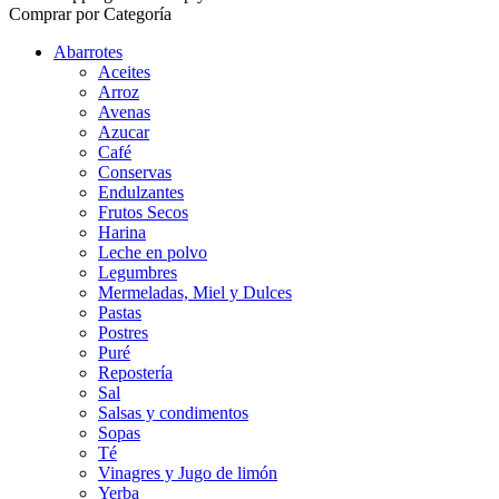
Comprar por Categoría
Abarrotes
Aceites
Arroz
Avenas
Azucar
Café
Conservas
Endulzantes
Frutos Secos
Harina
Leche en polvo
Legumbres
Mermeladas, Miel y Dulces
Pastas
Postres
Puré
Repostería
Sal
Salsas y condimentos
Sopas
Té
Vinagres y Jugo de limón
Yerba