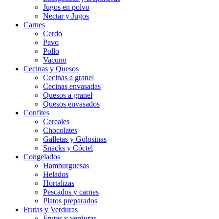
Jugos en polvo
Nectar y Jugos
Carnes
Cerdo
Pavo
Pollo
Vacuno
Cecinas y Quesos
Cecinas a granel
Cecinas envasadas
Quesos a granel
Quesos envasados
Confites
Cereales
Chocolates
Galletas y Golosinas
Snacks y Cóctel
Congelados
Hamburguesas
Helados
Hortalizas
Pescados y carnes
Platos preparados
Frutas y Verduras
Frutas y verduras