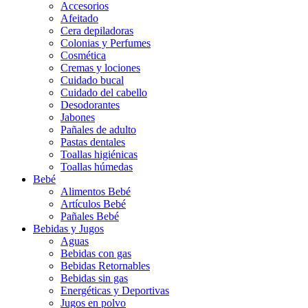
Accesorios
Afeitado
Cera depiladoras
Colonias y Perfumes
Cosmética
Cremas y lociones
Cuidado bucal
Cuidado del cabello
Desodorantes
Jabones
Pañales de adulto
Pastas dentales
Toallas higiénicas
Toallas húmedas
Bebé
Alimentos Bebé
Artículos Bebé
Pañales Bebé
Bebidas y Jugos
Aguas
Bebidas con gas
Bebidas Retornables
Bebidas sin gas
Energéticas y Deportivas
Jugos en polvo