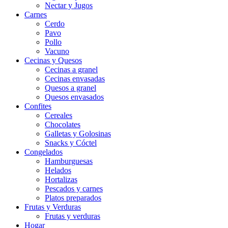
Nectar y Jugos
Carnes
Cerdo
Pavo
Pollo
Vacuno
Cecinas y Quesos
Cecinas a granel
Cecinas envasadas
Quesos a granel
Quesos envasados
Confites
Cereales
Chocolates
Galletas y Golosinas
Snacks y Cóctel
Congelados
Hamburguesas
Helados
Hortalizas
Pescados y carnes
Platos preparados
Frutas y Verduras
Frutas y verduras
Hogar