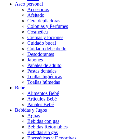
Aseo personal
Accesorios
Afeitado
Cera depiladoras
Colonias y Perfumes
Cosmética
Cremas y lociones
Cuidado bucal
Cuidado del cabello
Desodorantes
Jabones
Pañales de adulto
Pastas dentales
Toallas higiénicas
Toallas húmedas
Bebé
Alimentos Bebé
Artículos Bebé
Pañales Bebé
Bebidas y Jugos
Aguas
Bebidas con gas
Bebidas Retornables
Bebidas sin gas
Energéticas y Deportivas