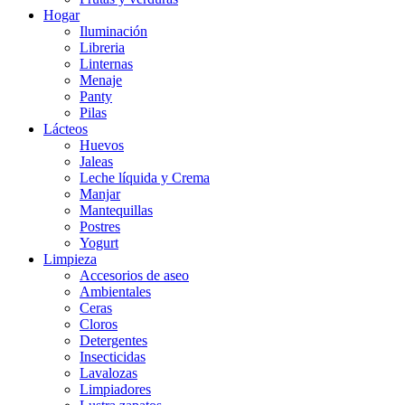
Hogar
Iluminación
Libreria
Linternas
Menaje
Panty
Pilas
Lácteos
Huevos
Jaleas
Leche líquida y Crema
Manjar
Mantequillas
Postres
Yogurt
Limpieza
Accesorios de aseo
Ambientales
Ceras
Cloros
Detergentes
Insecticidas
Lavalozas
Limpiadores