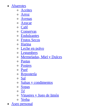
Abarrotes
Aceites
Arroz
Avenas
Azucar
Café
Conservas
Endulzantes
Frutos Secos
Harina
Leche en polvo
Legumbres
Mermeladas, Miel y Dulces
Pastas
Postres
Puré
Repostería
Sal
Salsas y condimentos
Sopas
Té
Vinagres y Jugo de limón
Yerba
Aseo personal