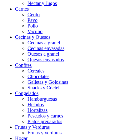
Nectar y Jugos
Carnes
Cerdo
Pavo
Pollo
Vacuno
Cecinas y Quesos
Cecinas a granel
Cecinas envasadas
Quesos a granel
Quesos envasados
Confites
Cereales
Chocolates
Galletas y Golosinas
Snacks y Cóctel
Congelados
Hamburguesas
Helados
Hortalizas
Pescados y carnes
Platos preparados
Frutas y Verduras
Frutas y verduras
Hogar