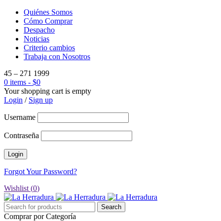
Quiénes Somos
Cómo Comprar
Despacho
Noticias
Criterio cambios
Trabaja con Nosotros
45 – 271 1999
0 items
-
$
0
Your shopping cart is empty
Login
/
Sign up
Username
Contraseña
Forgot Your Password?
Wishlist (
0
)
Comprar por Categoría