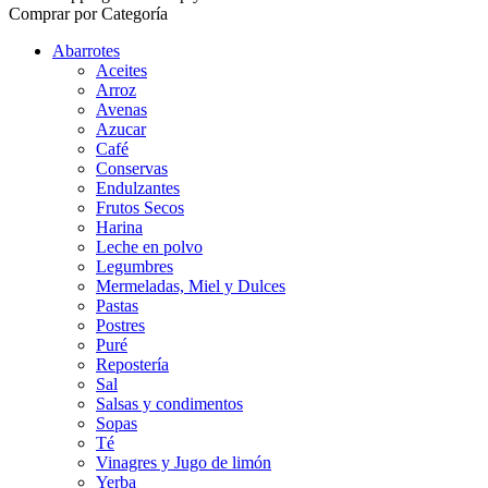
Comprar por Categoría
Abarrotes
Aceites
Arroz
Avenas
Azucar
Café
Conservas
Endulzantes
Frutos Secos
Harina
Leche en polvo
Legumbres
Mermeladas, Miel y Dulces
Pastas
Postres
Puré
Repostería
Sal
Salsas y condimentos
Sopas
Té
Vinagres y Jugo de limón
Yerba