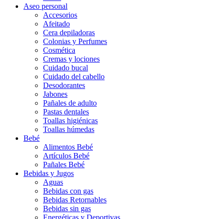
Aseo personal
Accesorios
Afeitado
Cera depiladoras
Colonias y Perfumes
Cosmética
Cremas y lociones
Cuidado bucal
Cuidado del cabello
Desodorantes
Jabones
Pañales de adulto
Pastas dentales
Toallas higiénicas
Toallas húmedas
Bebé
Alimentos Bebé
Artículos Bebé
Pañales Bebé
Bebidas y Jugos
Aguas
Bebidas con gas
Bebidas Retornables
Bebidas sin gas
Energéticas y Deportivas