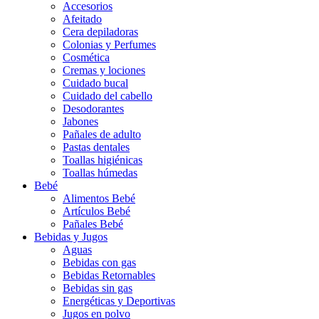
Accesorios
Afeitado
Cera depiladoras
Colonias y Perfumes
Cosmética
Cremas y lociones
Cuidado bucal
Cuidado del cabello
Desodorantes
Jabones
Pañales de adulto
Pastas dentales
Toallas higiénicas
Toallas húmedas
Bebé
Alimentos Bebé
Artículos Bebé
Pañales Bebé
Bebidas y Jugos
Aguas
Bebidas con gas
Bebidas Retornables
Bebidas sin gas
Energéticas y Deportivas
Jugos en polvo