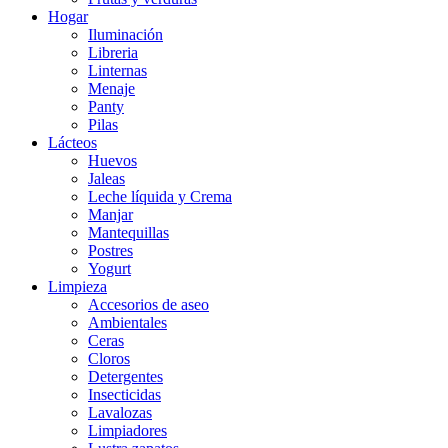
Hogar
Iluminación
Libreria
Linternas
Menaje
Panty
Pilas
Lácteos
Huevos
Jaleas
Leche líquida y Crema
Manjar
Mantequillas
Postres
Yogurt
Limpieza
Accesorios de aseo
Ambientales
Ceras
Cloros
Detergentes
Insecticidas
Lavalozas
Limpiadores