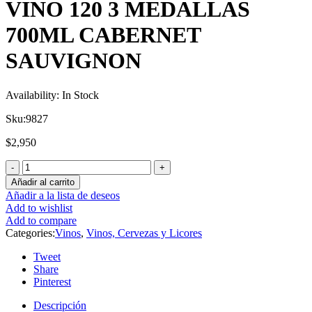
VINO 120 3 MEDALLAS
700ML CABERNET
SAUVIGNON
Availability:
In Stock
Sku:
9827
$
2,950
Añadir al carrito
Añadir a la lista de deseos
Add to wishlist
Add to compare
Categories:
Vinos
,
Vinos, Cervezas y Licores
Tweet
Share
Pinterest
Descripción