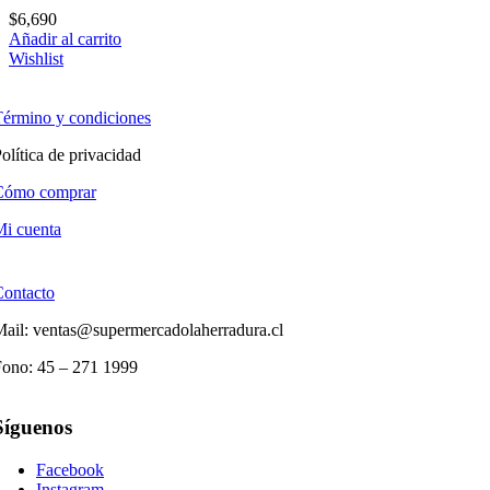
$
6,690
Añadir al carrito
Wishlist
érmino y condiciones
olítica de privacidad
Cómo comprar
i cuenta
Contacto
ail: ventas@supermercadolaherradura.cl
Fono:
45 – 271 1999
Síguenos
Facebook
Instagram