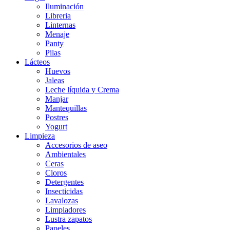
Iluminación
Libreria
Linternas
Menaje
Panty
Pilas
Lácteos
Huevos
Jaleas
Leche líquida y Crema
Manjar
Mantequillas
Postres
Yogurt
Limpieza
Accesorios de aseo
Ambientales
Ceras
Cloros
Detergentes
Insecticidas
Lavalozas
Limpiadores
Lustra zapatos
Papeles