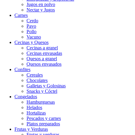
Jugos en polvo
Nectar y Jugos
Carnes
Cerdo
Pavo
Pollo
Vacuno
Cecinas y Quesos
Cecinas a granel
Cecinas envasadas
Quesos a granel
Quesos envasados
Confites
Cereales
Chocolates
Galletas y Golosinas
Snacks y Cóctel
Congelados
Hamburguesas
Helados
Hortalizas
Pescados y carnes
Platos preparados
Frutas y Verduras
Frutas y verduras