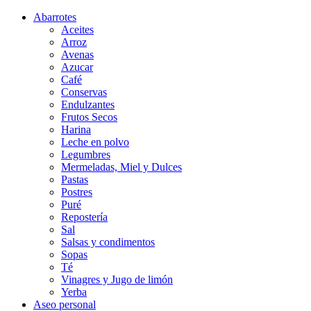
Abarrotes
Aceites
Arroz
Avenas
Azucar
Café
Conservas
Endulzantes
Frutos Secos
Harina
Leche en polvo
Legumbres
Mermeladas, Miel y Dulces
Pastas
Postres
Puré
Repostería
Sal
Salsas y condimentos
Sopas
Té
Vinagres y Jugo de limón
Yerba
Aseo personal