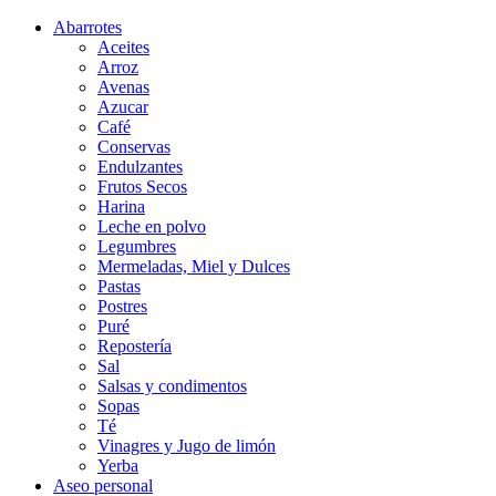
Abarrotes
Aceites
Arroz
Avenas
Azucar
Café
Conservas
Endulzantes
Frutos Secos
Harina
Leche en polvo
Legumbres
Mermeladas, Miel y Dulces
Pastas
Postres
Puré
Repostería
Sal
Salsas y condimentos
Sopas
Té
Vinagres y Jugo de limón
Yerba
Aseo personal