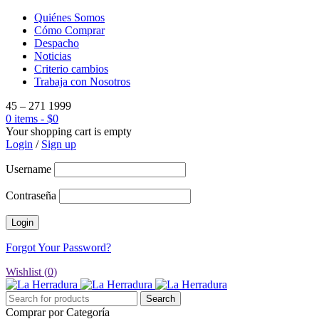
Quiénes Somos
Cómo Comprar
Despacho
Noticias
Criterio cambios
Trabaja con Nosotros
45 – 271 1999
0 items
-
$
0
Your shopping cart is empty
Login
/
Sign up
Username
Contraseña
Forgot Your Password?
Wishlist (
0
)
Comprar por Categoría