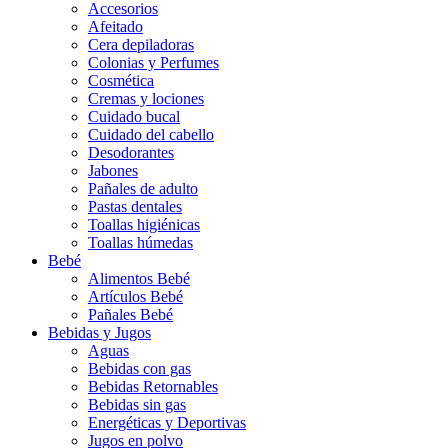
Accesorios
Afeitado
Cera depiladoras
Colonias y Perfumes
Cosmética
Cremas y lociones
Cuidado bucal
Cuidado del cabello
Desodorantes
Jabones
Pañales de adulto
Pastas dentales
Toallas higiénicas
Toallas húmedas
Bebé
Alimentos Bebé
Artículos Bebé
Pañales Bebé
Bebidas y Jugos
Aguas
Bebidas con gas
Bebidas Retornables
Bebidas sin gas
Energéticas y Deportivas
Jugos en polvo