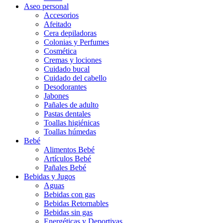
Aseo personal
Accesorios
Afeitado
Cera depiladoras
Colonias y Perfumes
Cosmética
Cremas y lociones
Cuidado bucal
Cuidado del cabello
Desodorantes
Jabones
Pañales de adulto
Pastas dentales
Toallas higiénicas
Toallas húmedas
Bebé
Alimentos Bebé
Artículos Bebé
Pañales Bebé
Bebidas y Jugos
Aguas
Bebidas con gas
Bebidas Retornables
Bebidas sin gas
Energéticas y Deportivas