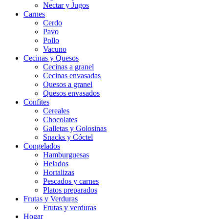
Nectar y Jugos
Carnes
Cerdo
Pavo
Pollo
Vacuno
Cecinas y Quesos
Cecinas a granel
Cecinas envasadas
Quesos a granel
Quesos envasados
Confites
Cereales
Chocolates
Galletas y Golosinas
Snacks y Cóctel
Congelados
Hamburguesas
Helados
Hortalizas
Pescados y carnes
Platos preparados
Frutas y Verduras
Frutas y verduras
Hogar