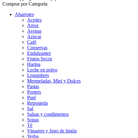
Comprar por Categoría
Abarrotes
Aceites
Arroz
Avenas
Azucar
Café
Conservas
Endulzantes
Frutos Secos
Harina
Leche en polvo
Legumbres
Mermeladas, Miel y Dulces
Pastas
Postres
Puré
Repostería
Sal
Salsas y condimentos
Sopas
Té
Vinagres y Jugo de limón
Yerba