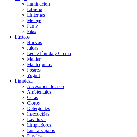
Iluminación
Libreria
Linternas
Menaje
Panty
Pilas
Lácteos
Huevos
Jaleas
Leche líquida y Crema
Manjar
Mantequillas
Postres
Yogurt
Limpieza
Accesorios de aseo
Ambientales
Ceras
Cloros
Detergentes
Insecticidas
Lavalozas
Limpiadores
Lustra zapatos
Papeles