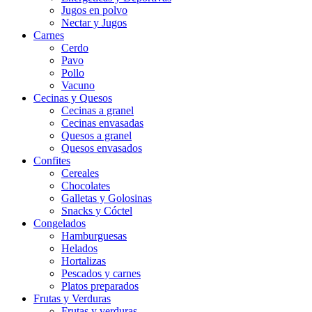
Jugos en polvo
Nectar y Jugos
Carnes
Cerdo
Pavo
Pollo
Vacuno
Cecinas y Quesos
Cecinas a granel
Cecinas envasadas
Quesos a granel
Quesos envasados
Confites
Cereales
Chocolates
Galletas y Golosinas
Snacks y Cóctel
Congelados
Hamburguesas
Helados
Hortalizas
Pescados y carnes
Platos preparados
Frutas y Verduras
Frutas y verduras