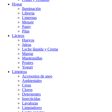
Hogar
Iluminación
Libreria
Linternas
Menaje
Panty
Pilas
Lácteos
Huevos
Jaleas
Leche líquida y Crema
Manjar
Mantequillas
Postres
Yogurt
Limpieza
Accesorios de aseo
Ambientales
Ceras
Cloros
Detergentes
Insecticidas
Lavalozas
Limpiadores