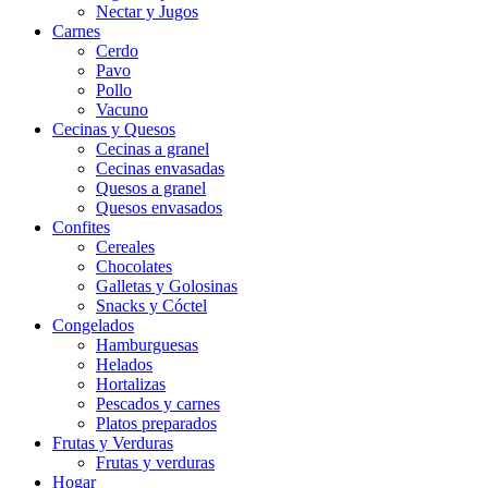
Nectar y Jugos
Carnes
Cerdo
Pavo
Pollo
Vacuno
Cecinas y Quesos
Cecinas a granel
Cecinas envasadas
Quesos a granel
Quesos envasados
Confites
Cereales
Chocolates
Galletas y Golosinas
Snacks y Cóctel
Congelados
Hamburguesas
Helados
Hortalizas
Pescados y carnes
Platos preparados
Frutas y Verduras
Frutas y verduras
Hogar