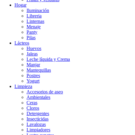
Hogar
Iluminación
Libreria
Linternas
Menaje
Panty
Pilas
Lácteos
Huevos
Jaleas
Leche líquida y Crema
Manjar
Mantequillas
Postres
Yogurt
Limpieza
Accesorios de aseo
Ambientales
Ceras
Cloros
Detergentes
Insecticidas
Lavalozas
Limpiadores