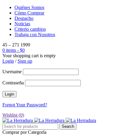
Quiénes Somos
Cómo Comprar
Despacho
Noticias
Criterio cambios
Trabaja con Nosotros
45 – 271 1999
0 items
-
$
0
Your shopping cart is empty
Login
/
Sign up
Username
Contraseña
Forgot Your Password?
Wishlist (
0
)
Comprar por Categoría