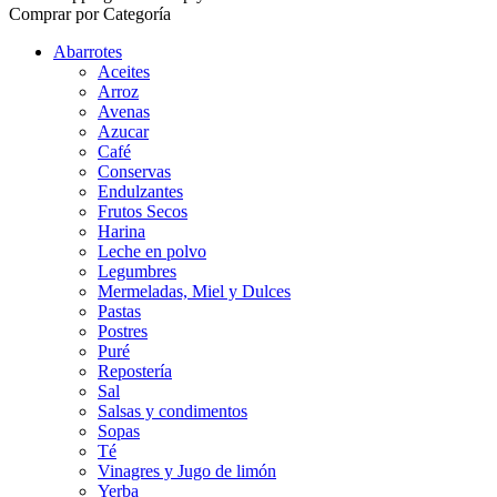
Comprar por Categoría
Abarrotes
Aceites
Arroz
Avenas
Azucar
Café
Conservas
Endulzantes
Frutos Secos
Harina
Leche en polvo
Legumbres
Mermeladas, Miel y Dulces
Pastas
Postres
Puré
Repostería
Sal
Salsas y condimentos
Sopas
Té
Vinagres y Jugo de limón
Yerba