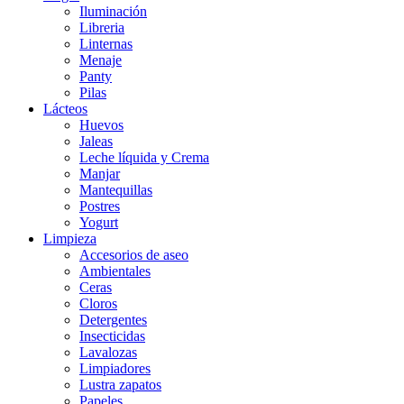
Iluminación
Libreria
Linternas
Menaje
Panty
Pilas
Lácteos
Huevos
Jaleas
Leche líquida y Crema
Manjar
Mantequillas
Postres
Yogurt
Limpieza
Accesorios de aseo
Ambientales
Ceras
Cloros
Detergentes
Insecticidas
Lavalozas
Limpiadores
Lustra zapatos
Papeles