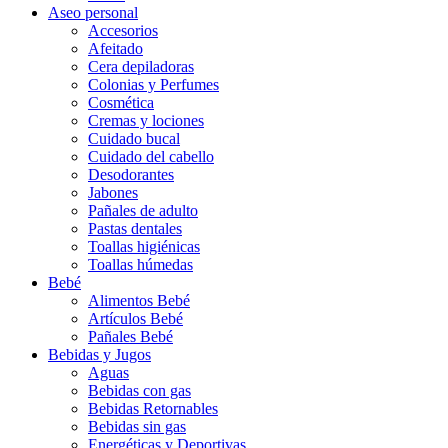
Aseo personal
Accesorios
Afeitado
Cera depiladoras
Colonias y Perfumes
Cosmética
Cremas y lociones
Cuidado bucal
Cuidado del cabello
Desodorantes
Jabones
Pañales de adulto
Pastas dentales
Toallas higiénicas
Toallas húmedas
Bebé
Alimentos Bebé
Artículos Bebé
Pañales Bebé
Bebidas y Jugos
Aguas
Bebidas con gas
Bebidas Retornables
Bebidas sin gas
Energéticas y Deportivas