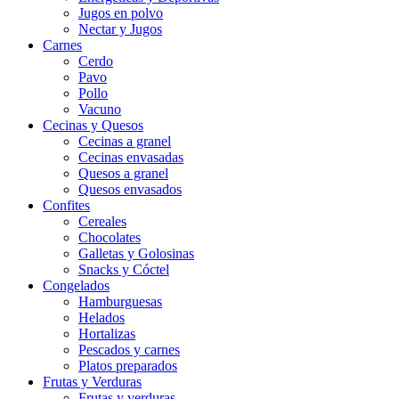
Jugos en polvo
Nectar y Jugos
Carnes
Cerdo
Pavo
Pollo
Vacuno
Cecinas y Quesos
Cecinas a granel
Cecinas envasadas
Quesos a granel
Quesos envasados
Confites
Cereales
Chocolates
Galletas y Golosinas
Snacks y Cóctel
Congelados
Hamburguesas
Helados
Hortalizas
Pescados y carnes
Platos preparados
Frutas y Verduras
Frutas y verduras