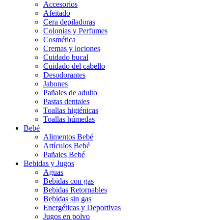
Accesorios
Afeitado
Cera depiladoras
Colonias y Perfumes
Cosmética
Cremas y lociones
Cuidado bucal
Cuidado del cabello
Desodorantes
Jabones
Pañales de adulto
Pastas dentales
Toallas higiénicas
Toallas húmedas
Bebé
Alimentos Bebé
Artículos Bebé
Pañales Bebé
Bebidas y Jugos
Aguas
Bebidas con gas
Bebidas Retornables
Bebidas sin gas
Energéticas y Deportivas
Jugos en polvo