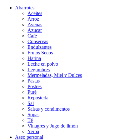
Abarrotes
Aceites
Arroz
Avenas
Azucar
Café
Conservas
Endulzantes
Frutos Secos
Harina
Leche en polvo
Legumbres
Mermeladas, Miel y Dulces
Pastas
Postres
Puré
Repostería
Sal
Salsas y condimentos
Sopas
Té
Vinagres y Jugo de limón
Yerba
Aseo personal