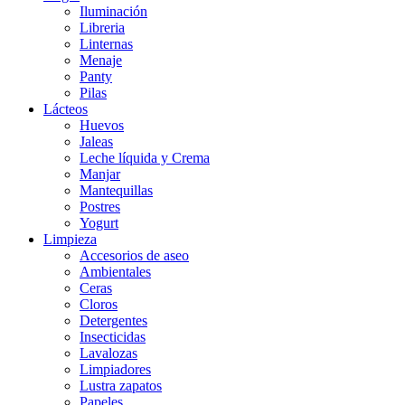
Iluminación
Libreria
Linternas
Menaje
Panty
Pilas
Lácteos
Huevos
Jaleas
Leche líquida y Crema
Manjar
Mantequillas
Postres
Yogurt
Limpieza
Accesorios de aseo
Ambientales
Ceras
Cloros
Detergentes
Insecticidas
Lavalozas
Limpiadores
Lustra zapatos
Papeles