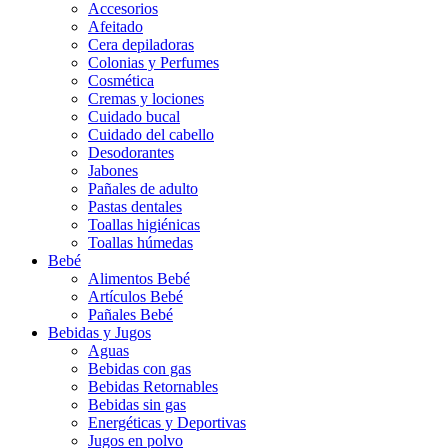
Accesorios
Afeitado
Cera depiladoras
Colonias y Perfumes
Cosmética
Cremas y lociones
Cuidado bucal
Cuidado del cabello
Desodorantes
Jabones
Pañales de adulto
Pastas dentales
Toallas higiénicas
Toallas húmedas
Bebé
Alimentos Bebé
Artículos Bebé
Pañales Bebé
Bebidas y Jugos
Aguas
Bebidas con gas
Bebidas Retornables
Bebidas sin gas
Energéticas y Deportivas
Jugos en polvo