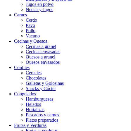
Jugos en polvo
Nectar y Jugos
Carnes
Cerdo
Pavo
Pollo
Vacuno
Cecinas y Quesos
Cecinas a granel
Cecinas envasadas
Quesos a granel
Quesos envasados
Confites
Cereales
Chocolates
Galletas y Golosinas
Snacks y Cóctel
Congelados
Hamburguesas
Helados
Hortalizas
Pescados y carnes
Platos preparados
Frutas y Verduras
Frutas y verduras