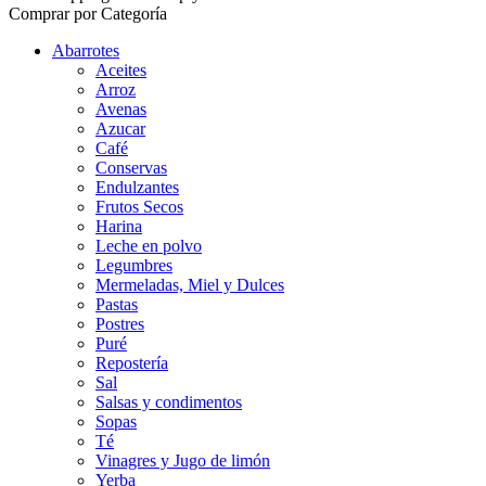
Comprar por Categoría
Abarrotes
Aceites
Arroz
Avenas
Azucar
Café
Conservas
Endulzantes
Frutos Secos
Harina
Leche en polvo
Legumbres
Mermeladas, Miel y Dulces
Pastas
Postres
Puré
Repostería
Sal
Salsas y condimentos
Sopas
Té
Vinagres y Jugo de limón
Yerba