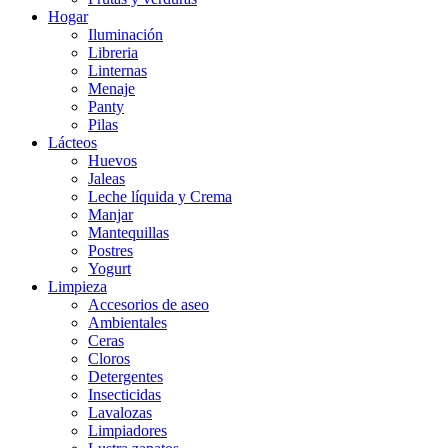
Hogar
Iluminación
Libreria
Linternas
Menaje
Panty
Pilas
Lácteos
Huevos
Jaleas
Leche líquida y Crema
Manjar
Mantequillas
Postres
Yogurt
Limpieza
Accesorios de aseo
Ambientales
Ceras
Cloros
Detergentes
Insecticidas
Lavalozas
Limpiadores