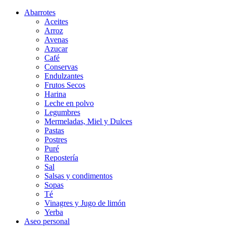
Abarrotes
Aceites
Arroz
Avenas
Azucar
Café
Conservas
Endulzantes
Frutos Secos
Harina
Leche en polvo
Legumbres
Mermeladas, Miel y Dulces
Pastas
Postres
Puré
Repostería
Sal
Salsas y condimentos
Sopas
Té
Vinagres y Jugo de limón
Yerba
Aseo personal