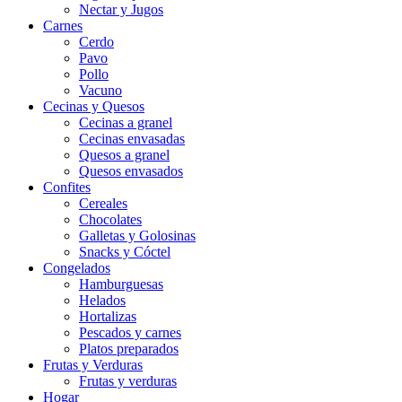
Nectar y Jugos
Carnes
Cerdo
Pavo
Pollo
Vacuno
Cecinas y Quesos
Cecinas a granel
Cecinas envasadas
Quesos a granel
Quesos envasados
Confites
Cereales
Chocolates
Galletas y Golosinas
Snacks y Cóctel
Congelados
Hamburguesas
Helados
Hortalizas
Pescados y carnes
Platos preparados
Frutas y Verduras
Frutas y verduras
Hogar