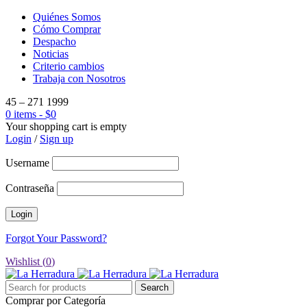
Quiénes Somos
Cómo Comprar
Despacho
Noticias
Criterio cambios
Trabaja con Nosotros
45 – 271 1999
0 items
-
$
0
Your shopping cart is empty
Login
/
Sign up
Username
Contraseña
Forgot Your Password?
Wishlist (
0
)
Comprar por Categoría