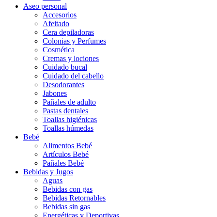
Aseo personal
Accesorios
Afeitado
Cera depiladoras
Colonias y Perfumes
Cosmética
Cremas y lociones
Cuidado bucal
Cuidado del cabello
Desodorantes
Jabones
Pañales de adulto
Pastas dentales
Toallas higiénicas
Toallas húmedas
Bebé
Alimentos Bebé
Artículos Bebé
Pañales Bebé
Bebidas y Jugos
Aguas
Bebidas con gas
Bebidas Retornables
Bebidas sin gas
Energéticas y Deportivas