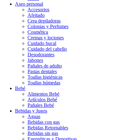
Aseo personal
Accesorios
Afeitado
Cera depiladoras
Colonias y Perfumes
Cosmética
Cremas y lociones
Cuidado bucal
Cuidado del cabello
Desodorantes
Jabones
Pañales de adulto
Pastas dentales
Toallas higiénicas
Toallas húmedas
Bebé
Alimentos Bebé
Artículos Bebé
Pañales Bebé
Bebidas y Jugos
Aguas
Bebidas con gas
Bebidas Retornables
Bebidas sin gas
Energéticas y Deportivas