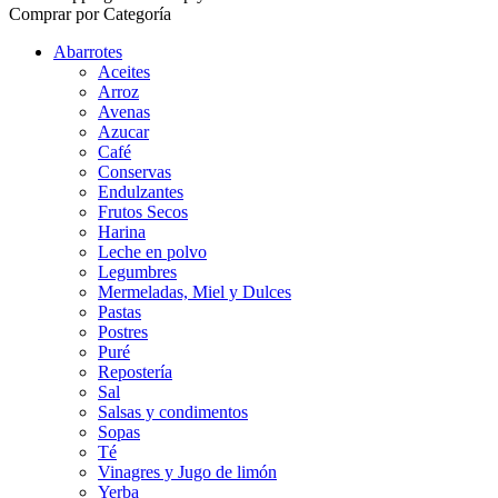
Comprar por Categoría
Abarrotes
Aceites
Arroz
Avenas
Azucar
Café
Conservas
Endulzantes
Frutos Secos
Harina
Leche en polvo
Legumbres
Mermeladas, Miel y Dulces
Pastas
Postres
Puré
Repostería
Sal
Salsas y condimentos
Sopas
Té
Vinagres y Jugo de limón
Yerba