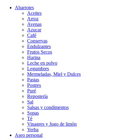
Abarrotes
Aceites
Arroz
Avenas
Azucar
Café
Conservas
Endulzantes
Frutos Secos
Harina
Leche en polvo
Legumbres
Mermeladas, Miel y Dulces
Pastas
Postres
Puré
Repostería
Sal
Salsas y condimentos
Sopas
Té
Vinagres y Jugo de limón
Yerba
Aseo personal