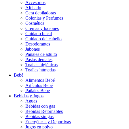
Accesorios
Afeitado
Cera depiladoras
Colonias y Perfumes
Cosmética
Cremas y lociones
Cuidado bucal
Cuidado del cabello
Desodorantes
Jabones
Pañales de adulto
Pastas dentales
Toallas higiénicas
Toallas húmedas
Bebé
Alimentos Bebé
Artículos Bebé
Pañales Bebé
Bebidas y Jugos
Aguas
Bebidas con gas
Bebidas Retornables
Bebidas sin gas
Energéticas y Deportivas
Jugos en polvo