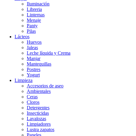
Iluminación
Libreria
Linternas
Menaje
Panty
Pilas
Lácteos
Huevos
Jaleas
Leche líquida y Crema
Manjar
Mantequillas
Postres
Yogurt
Limpieza
Accesorios de aseo
Ambientales
Ceras
Cloros
Detergentes
Insecticidas
Lavalozas
Limpiadores
Lustra zapatos
Papeles