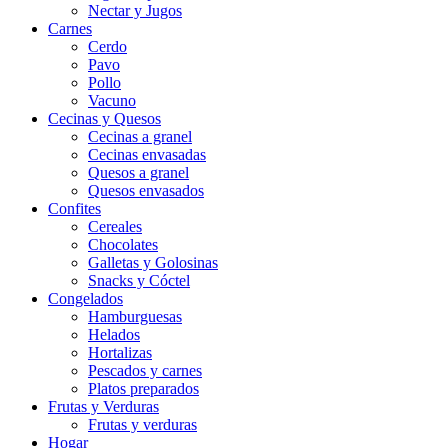
Nectar y Jugos
Carnes
Cerdo
Pavo
Pollo
Vacuno
Cecinas y Quesos
Cecinas a granel
Cecinas envasadas
Quesos a granel
Quesos envasados
Confites
Cereales
Chocolates
Galletas y Golosinas
Snacks y Cóctel
Congelados
Hamburguesas
Helados
Hortalizas
Pescados y carnes
Platos preparados
Frutas y Verduras
Frutas y verduras
Hogar