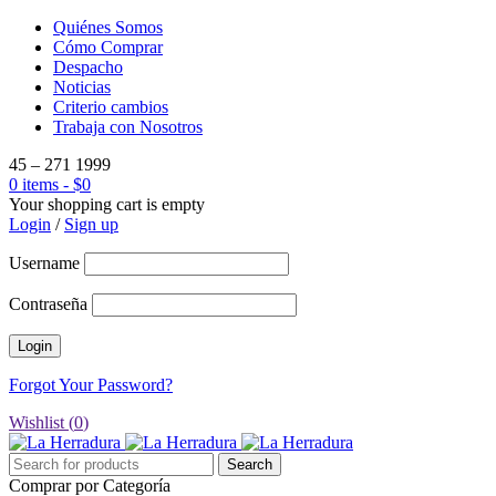
Quiénes Somos
Cómo Comprar
Despacho
Noticias
Criterio cambios
Trabaja con Nosotros
45 – 271 1999
0 items
-
$
0
Your shopping cart is empty
Login
/
Sign up
Username
Contraseña
Forgot Your Password?
Wishlist (
0
)
Comprar por Categoría