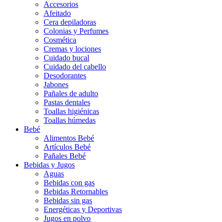
Accesorios
Afeitado
Cera depiladoras
Colonias y Perfumes
Cosmética
Cremas y lociones
Cuidado bucal
Cuidado del cabello
Desodorantes
Jabones
Pañales de adulto
Pastas dentales
Toallas higiénicas
Toallas húmedas
Bebé
Alimentos Bebé
Artículos Bebé
Pañales Bebé
Bebidas y Jugos
Aguas
Bebidas con gas
Bebidas Retornables
Bebidas sin gas
Energéticas y Deportivas
Jugos en polvo