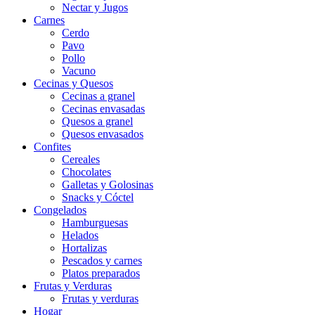
Nectar y Jugos
Carnes
Cerdo
Pavo
Pollo
Vacuno
Cecinas y Quesos
Cecinas a granel
Cecinas envasadas
Quesos a granel
Quesos envasados
Confites
Cereales
Chocolates
Galletas y Golosinas
Snacks y Cóctel
Congelados
Hamburguesas
Helados
Hortalizas
Pescados y carnes
Platos preparados
Frutas y Verduras
Frutas y verduras
Hogar