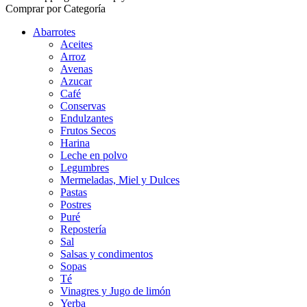
Comprar por Categoría
Abarrotes
Aceites
Arroz
Avenas
Azucar
Café
Conservas
Endulzantes
Frutos Secos
Harina
Leche en polvo
Legumbres
Mermeladas, Miel y Dulces
Pastas
Postres
Puré
Repostería
Sal
Salsas y condimentos
Sopas
Té
Vinagres y Jugo de limón
Yerba