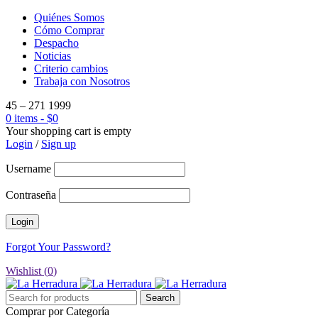
Quiénes Somos
Cómo Comprar
Despacho
Noticias
Criterio cambios
Trabaja con Nosotros
45 – 271 1999
0 items
-
$
0
Your shopping cart is empty
Login
/
Sign up
Username
Contraseña
Forgot Your Password?
Wishlist (
0
)
Comprar por Categoría