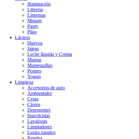
Iluminación
Libreria
Linternas
Menaje
Panty
Pilas
Lácteos
Huevos
Jaleas
Leche líquida y Crema
Manjar
Mantequillas
Postres
Yogurt
Limpieza
Accesorios de aseo
Ambientales
Ceras
Cloros
Detergentes
Insecticidas
Lavalozas
Limpiadores
Lustra zapatos
Papeles