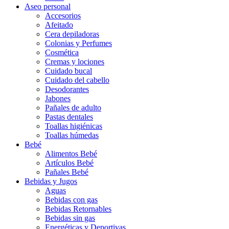
Aseo personal
Accesorios
Afeitado
Cera depiladoras
Colonias y Perfumes
Cosmética
Cremas y lociones
Cuidado bucal
Cuidado del cabello
Desodorantes
Jabones
Pañales de adulto
Pastas dentales
Toallas higiénicas
Toallas húmedas
Bebé
Alimentos Bebé
Artículos Bebé
Pañales Bebé
Bebidas y Jugos
Aguas
Bebidas con gas
Bebidas Retornables
Bebidas sin gas
Energéticas y Deportivas