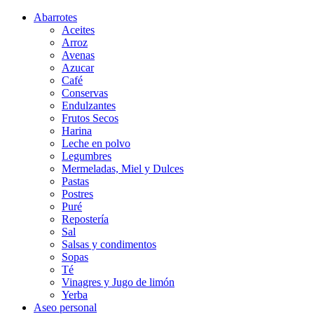
Abarrotes
Aceites
Arroz
Avenas
Azucar
Café
Conservas
Endulzantes
Frutos Secos
Harina
Leche en polvo
Legumbres
Mermeladas, Miel y Dulces
Pastas
Postres
Puré
Repostería
Sal
Salsas y condimentos
Sopas
Té
Vinagres y Jugo de limón
Yerba
Aseo personal