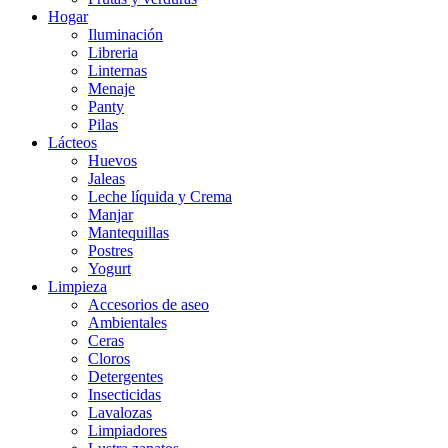
Hogar
Iluminación
Libreria
Linternas
Menaje
Panty
Pilas
Lácteos
Huevos
Jaleas
Leche líquida y Crema
Manjar
Mantequillas
Postres
Yogurt
Limpieza
Accesorios de aseo
Ambientales
Ceras
Cloros
Detergentes
Insecticidas
Lavalozas
Limpiadores