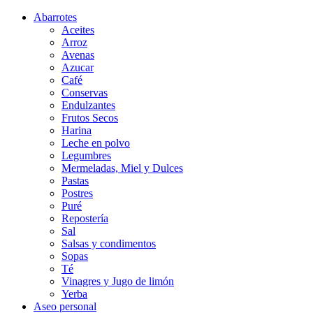
Abarrotes
Aceites
Arroz
Avenas
Azucar
Café
Conservas
Endulzantes
Frutos Secos
Harina
Leche en polvo
Legumbres
Mermeladas, Miel y Dulces
Pastas
Postres
Puré
Repostería
Sal
Salsas y condimentos
Sopas
Té
Vinagres y Jugo de limón
Yerba
Aseo personal