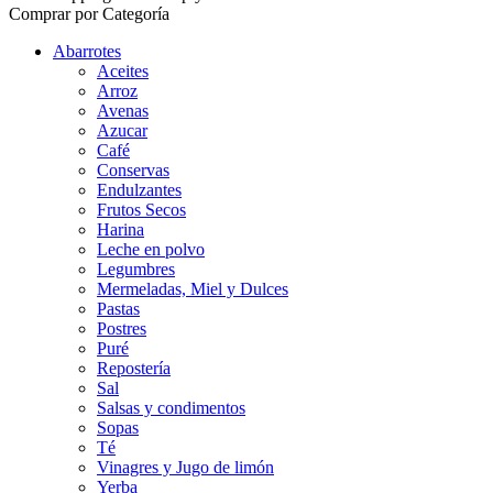
Comprar por Categoría
Abarrotes
Aceites
Arroz
Avenas
Azucar
Café
Conservas
Endulzantes
Frutos Secos
Harina
Leche en polvo
Legumbres
Mermeladas, Miel y Dulces
Pastas
Postres
Puré
Repostería
Sal
Salsas y condimentos
Sopas
Té
Vinagres y Jugo de limón
Yerba