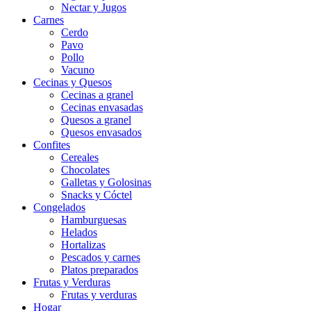
Nectar y Jugos
Carnes
Cerdo
Pavo
Pollo
Vacuno
Cecinas y Quesos
Cecinas a granel
Cecinas envasadas
Quesos a granel
Quesos envasados
Confites
Cereales
Chocolates
Galletas y Golosinas
Snacks y Cóctel
Congelados
Hamburguesas
Helados
Hortalizas
Pescados y carnes
Platos preparados
Frutas y Verduras
Frutas y verduras
Hogar