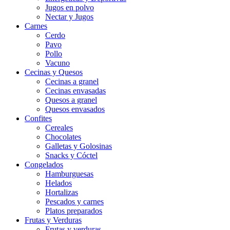
Jugos en polvo
Nectar y Jugos
Carnes
Cerdo
Pavo
Pollo
Vacuno
Cecinas y Quesos
Cecinas a granel
Cecinas envasadas
Quesos a granel
Quesos envasados
Confites
Cereales
Chocolates
Galletas y Golosinas
Snacks y Cóctel
Congelados
Hamburguesas
Helados
Hortalizas
Pescados y carnes
Platos preparados
Frutas y Verduras
Frutas y verduras