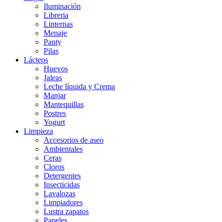
Iluminación
Libreria
Linternas
Menaje
Panty
Pilas
Lácteos
Huevos
Jaleas
Leche líquida y Crema
Manjar
Mantequillas
Postres
Yogurt
Limpieza
Accesorios de aseo
Ambientales
Ceras
Cloros
Detergentes
Insecticidas
Lavalozas
Limpiadores
Lustra zapatos
Papeles