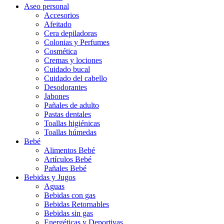
Aseo personal
Accesorios
Afeitado
Cera depiladoras
Colonias y Perfumes
Cosmética
Cremas y lociones
Cuidado bucal
Cuidado del cabello
Desodorantes
Jabones
Pañales de adulto
Pastas dentales
Toallas higiénicas
Toallas húmedas
Bebé
Alimentos Bebé
Artículos Bebé
Pañales Bebé
Bebidas y Jugos
Aguas
Bebidas con gas
Bebidas Retornables
Bebidas sin gas
Energéticas y Deportivas