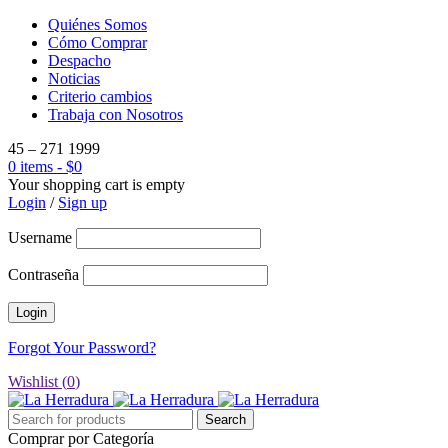
Quiénes Somos
Cómo Comprar
Despacho
Noticias
Criterio cambios
Trabaja con Nosotros
45 – 271 1999
0 items
-
$
0
Your shopping cart is empty
Login
/
Sign up
Username
Contraseña
Forgot Your Password?
Wishlist (
0
)
Comprar por Categoría