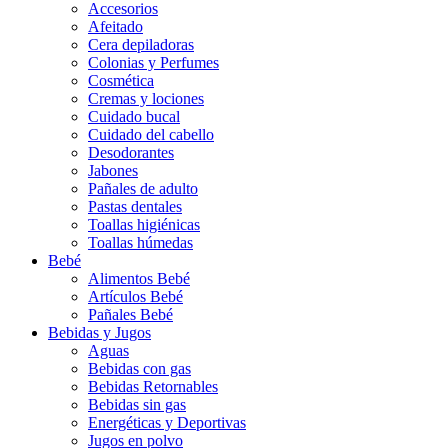
Accesorios
Afeitado
Cera depiladoras
Colonias y Perfumes
Cosmética
Cremas y lociones
Cuidado bucal
Cuidado del cabello
Desodorantes
Jabones
Pañales de adulto
Pastas dentales
Toallas higiénicas
Toallas húmedas
Bebé
Alimentos Bebé
Artículos Bebé
Pañales Bebé
Bebidas y Jugos
Aguas
Bebidas con gas
Bebidas Retornables
Bebidas sin gas
Energéticas y Deportivas
Jugos en polvo