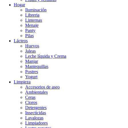
Hogar
Iluminación
Libreria
Linternas
Menaje
Panty
Pilas
Lácteos
Huevos
Jaleas
Leche líquida y Crema
Manjar
Mantequillas
Postres
Yogurt
Limpieza
Accesorios de aseo
Ambientales
Ceras
Cloros
Detergentes
Insecticidas
Lavalozas
Limpiadores