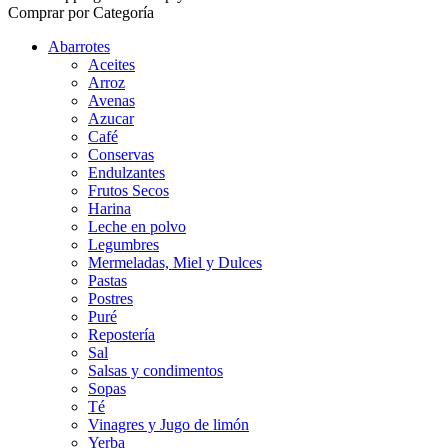
Comprar por Categoría
Abarrotes
Aceites
Arroz
Avenas
Azucar
Café
Conservas
Endulzantes
Frutos Secos
Harina
Leche en polvo
Legumbres
Mermeladas, Miel y Dulces
Pastas
Postres
Puré
Repostería
Sal
Salsas y condimentos
Sopas
Té
Vinagres y Jugo de limón
Yerba