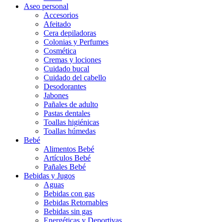
Aseo personal
Accesorios
Afeitado
Cera depiladoras
Colonias y Perfumes
Cosmética
Cremas y lociones
Cuidado bucal
Cuidado del cabello
Desodorantes
Jabones
Pañales de adulto
Pastas dentales
Toallas higiénicas
Toallas húmedas
Bebé
Alimentos Bebé
Artículos Bebé
Pañales Bebé
Bebidas y Jugos
Aguas
Bebidas con gas
Bebidas Retornables
Bebidas sin gas
Energéticas y Deportivas