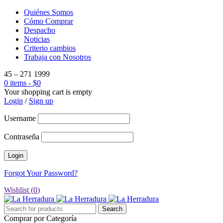
Quiénes Somos
Cómo Comprar
Despacho
Noticias
Criterio cambios
Trabaja con Nosotros
45 – 271 1999
0 items
-
$
0
Your shopping cart is empty
Login
/
Sign up
Username
Contraseña
Forgot Your Password?
Wishlist (
0
)
Comprar por Categoría