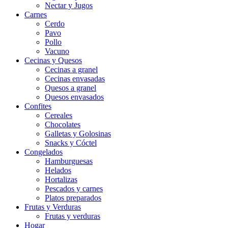
Nectar y Jugos
Carnes
Cerdo
Pavo
Pollo
Vacuno
Cecinas y Quesos
Cecinas a granel
Cecinas envasadas
Quesos a granel
Quesos envasados
Confites
Cereales
Chocolates
Galletas y Golosinas
Snacks y Cóctel
Congelados
Hamburguesas
Helados
Hortalizas
Pescados y carnes
Platos preparados
Frutas y Verduras
Frutas y verduras
Hogar