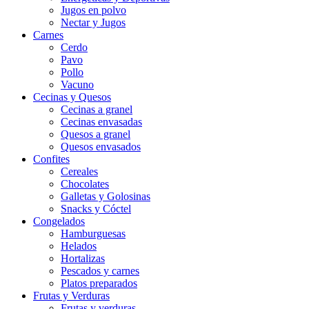
Jugos en polvo
Nectar y Jugos
Carnes
Cerdo
Pavo
Pollo
Vacuno
Cecinas y Quesos
Cecinas a granel
Cecinas envasadas
Quesos a granel
Quesos envasados
Confites
Cereales
Chocolates
Galletas y Golosinas
Snacks y Cóctel
Congelados
Hamburguesas
Helados
Hortalizas
Pescados y carnes
Platos preparados
Frutas y Verduras
Frutas y verduras