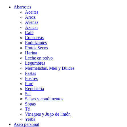
Abarrotes
Aceites
Arroz
Avenas
Azucar
Café
Conservas
Endulzantes
Frutos Secos
Harina
Leche en polvo
Legumbres
Mermeladas, Miel y Dulces
Pastas
Postres
Puré
Repostería
Sal
Salsas y condimentos
Sopas
Té
Vinagres y Jugo de limón
Yerba
Aseo personal