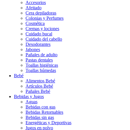
Accesorios
Afeitado
Cera depiladoras
Colonias y Perfumes
Cosmética
Cremas y lociones
Cuidado bucal
Cuidado del cabello
Desodorantes
Jabones
Pañales de adulto
Pastas dentales
Toallas higiénicas
Toallas húmedas
Bebé
Alimentos Bebé
Artículos Bebé
Pañales Bebé
Bebidas y Jugos
Aguas
Bebidas con gas
Bebidas Retornables
Bebidas sin gas
Energéticas y Deportivas
Jugos en polvo