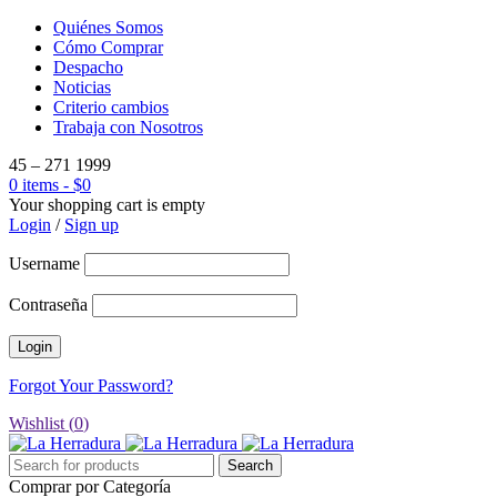
Quiénes Somos
Cómo Comprar
Despacho
Noticias
Criterio cambios
Trabaja con Nosotros
45 – 271 1999
0 items
-
$
0
Your shopping cart is empty
Login
/
Sign up
Username
Contraseña
Forgot Your Password?
Wishlist (
0
)
Comprar por Categoría