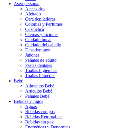
Aseo personal
Accesorios
Afeitado
Cera depiladoras
Colonias y Perfumes
Cosmética
Cremas y lociones
Cuidado bucal
Cuidado del cabello
Desodorantes
Jabones
Pañales de adulto
Pastas dentales
Toallas higiénicas
Toallas húmedas
Bebé
Alimentos Bebé
Artículos Bebé
Pañales Bebé
Bebidas y Jugos
Aguas
Bebidas con gas
Bebidas Retornables
Bebidas sin gas
Energéticas y Deportivas