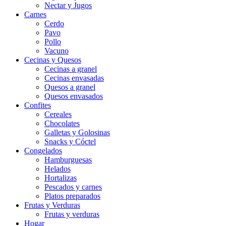
Nectar y Jugos
Carnes
Cerdo
Pavo
Pollo
Vacuno
Cecinas y Quesos
Cecinas a granel
Cecinas envasadas
Quesos a granel
Quesos envasados
Confites
Cereales
Chocolates
Galletas y Golosinas
Snacks y Cóctel
Congelados
Hamburguesas
Helados
Hortalizas
Pescados y carnes
Platos preparados
Frutas y Verduras
Frutas y verduras
Hogar