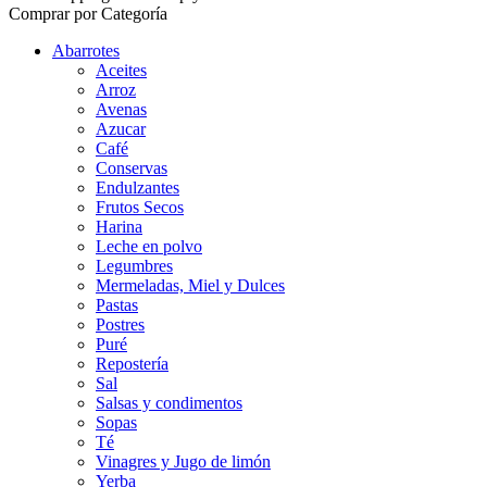
Comprar por Categoría
Abarrotes
Aceites
Arroz
Avenas
Azucar
Café
Conservas
Endulzantes
Frutos Secos
Harina
Leche en polvo
Legumbres
Mermeladas, Miel y Dulces
Pastas
Postres
Puré
Repostería
Sal
Salsas y condimentos
Sopas
Té
Vinagres y Jugo de limón
Yerba