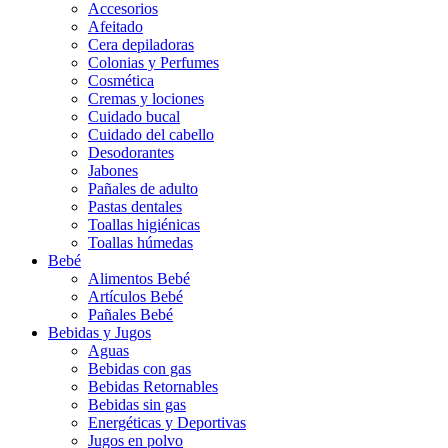
Accesorios
Afeitado
Cera depiladoras
Colonias y Perfumes
Cosmética
Cremas y lociones
Cuidado bucal
Cuidado del cabello
Desodorantes
Jabones
Pañales de adulto
Pastas dentales
Toallas higiénicas
Toallas húmedas
Bebé
Alimentos Bebé
Artículos Bebé
Pañales Bebé
Bebidas y Jugos
Aguas
Bebidas con gas
Bebidas Retornables
Bebidas sin gas
Energéticas y Deportivas
Jugos en polvo