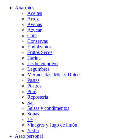
Abarrotes
Aceites
Arroz
Avenas
Azucar
Café
Conservas
Endulzantes
Frutos Secos
Harina
Leche en polvo
Legumbres
Mermeladas, Miel y Dulces
Pastas
Postres
Puré
Repostería
Sal
Salsas y condimentos
Sopas
Té
Vinagres y Jugo de limón
Yerba
Aseo personal