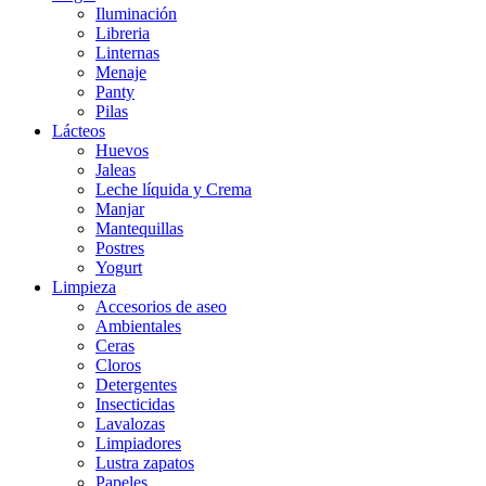
Iluminación
Libreria
Linternas
Menaje
Panty
Pilas
Lácteos
Huevos
Jaleas
Leche líquida y Crema
Manjar
Mantequillas
Postres
Yogurt
Limpieza
Accesorios de aseo
Ambientales
Ceras
Cloros
Detergentes
Insecticidas
Lavalozas
Limpiadores
Lustra zapatos
Papeles