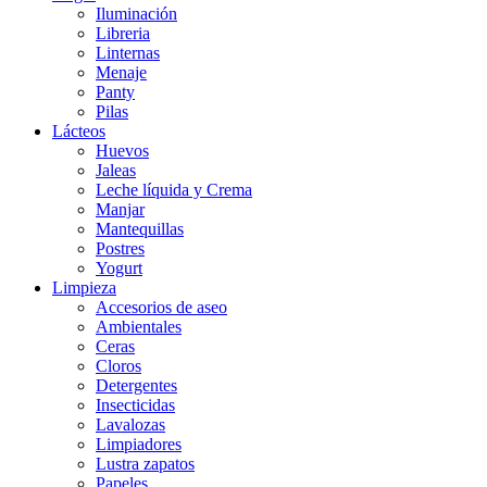
Iluminación
Libreria
Linternas
Menaje
Panty
Pilas
Lácteos
Huevos
Jaleas
Leche líquida y Crema
Manjar
Mantequillas
Postres
Yogurt
Limpieza
Accesorios de aseo
Ambientales
Ceras
Cloros
Detergentes
Insecticidas
Lavalozas
Limpiadores
Lustra zapatos
Papeles