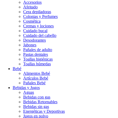
Accesorios
Afeitado
Cera depiladoras
Colonias y Perfumes
Cosmética
Cremas y lociones
Cuidado bucal
Cuidado del cabello
Desodorantes
Jabones
Pañales de adulto
Pastas dentales
Toallas higiénicas
Toallas húmedas
Bebé
Alimentos Bebé
Artículos Bebé
Pañales Bebé
Bebidas y Jugos
Aguas
Bebidas con gas
Bebidas Retornables
Bebidas sin gas
Energéticas y Deportivas
Jugos en polvo