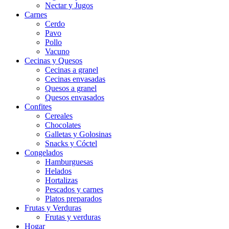
Nectar y Jugos
Carnes
Cerdo
Pavo
Pollo
Vacuno
Cecinas y Quesos
Cecinas a granel
Cecinas envasadas
Quesos a granel
Quesos envasados
Confites
Cereales
Chocolates
Galletas y Golosinas
Snacks y Cóctel
Congelados
Hamburguesas
Helados
Hortalizas
Pescados y carnes
Platos preparados
Frutas y Verduras
Frutas y verduras
Hogar