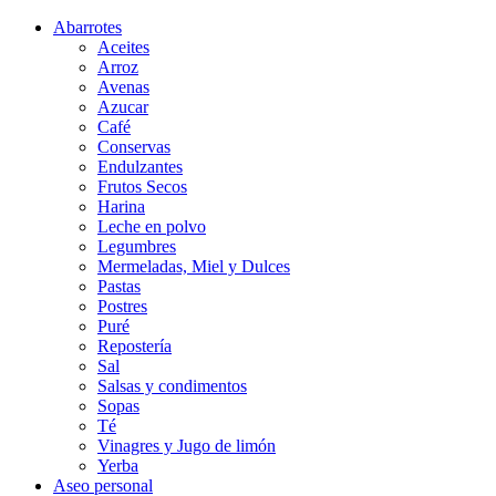
Abarrotes
Aceites
Arroz
Avenas
Azucar
Café
Conservas
Endulzantes
Frutos Secos
Harina
Leche en polvo
Legumbres
Mermeladas, Miel y Dulces
Pastas
Postres
Puré
Repostería
Sal
Salsas y condimentos
Sopas
Té
Vinagres y Jugo de limón
Yerba
Aseo personal