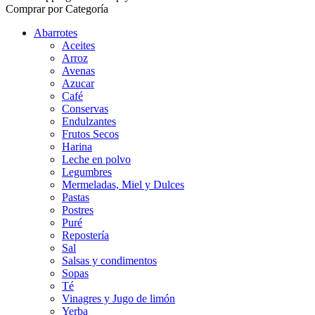
Comprar por Categoría
Abarrotes
Aceites
Arroz
Avenas
Azucar
Café
Conservas
Endulzantes
Frutos Secos
Harina
Leche en polvo
Legumbres
Mermeladas, Miel y Dulces
Pastas
Postres
Puré
Repostería
Sal
Salsas y condimentos
Sopas
Té
Vinagres y Jugo de limón
Yerba