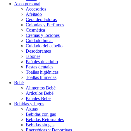
Aseo personal
Accesorios
Afeitado
Cera depiladoras
Colonias y Perfumes
Cosmética
Cremas y lociones
Cuidado bucal
Cuidado del cabello
Desodorantes
Jabones
Pañales de adulto
Pastas dentales
Toallas higiénicas
Toallas húmedas
Bebé
Alimentos Bebé
Artículos Bebé
Pañales Bebé
Bebidas y Jugos
Aguas
Bebidas con gas
Bebidas Retornables
Bebidas sin gas
Energéticas y Deportivas