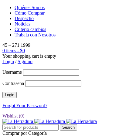
Quiénes Somos
Cómo Comprar
Despacho
Noticias
Criterio cambios
Trabaja con Nosotros
45 – 271 1999
0 items
-
$
0
Your shopping cart is empty
Login
/
Sign up
Username
Contraseña
Forgot Your Password?
Wishlist (
0
)
Comprar por Categoría